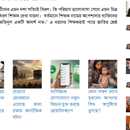
থীদের এমন দশা সত্যিই বিরল। কি পরিমাণ ভালোবাসা পেলে এমন চিত্র
িরল শিক্ষক দেখা যায়না। বর্তমানে শিক্ষক নামের অপেশাদার ব্যক্তিদের
নুল একটি আদর্শ নাম।’ এ ধরনের শিক্ষকরাই পারে জাতির শ্রেষ্ঠ
ের
যেভাবে
বাণিজ্যিক
কোন লক্ষণ দেখে
িক
কোরআনে
যোগাযোগে নতুন
বুঝবেন আপনার
এসেছে কাবা
ফিচার যুক্ত করছে
শিশু অপুষ্টিতে
রে
রক্ষার অলৌকিক
হোয়াটসঅ্যাপ
ভুগছে?
ঘটনা