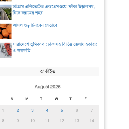
চট্টগ্রাম এলিভেটেড এক্সপ্রেসওয়ে: ফাঁকা উড়ালপথ,
নিচে জ্যামের শহর
আসল গুড় চিনবেন যেভাবে
সারাদেশে ভূমিকম্প : ঢাকাসহ বিভিন্ন জেলায় হতাহত
ও ক্ষয়ক্ষতি
আর্কাইভ
August 2026
S
M
T
W
T
F
1
2
3
4
5
6
7
8
9
10
11
12
13
14