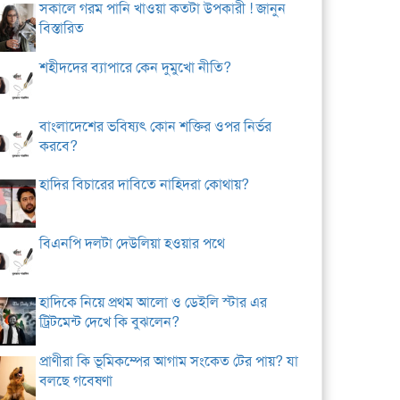
সকালে গরম পানি খাওয়া কতটা উপকারী ! জানুন
বিস্তারিত
শহীদদের ব্যাপারে কেন দুমুখো নীতি?
বাংলাদেশের ভবিষ্যৎ কোন শক্তির ওপর নির্ভর
করবে?
হাদির বিচারের দাবিতে নাহিদরা কোথায়?
বিএনপি দলটা দেউলিয়া হওয়ার পথে
হাদিকে নিয়ে প্রথম আলো ও ডেইলি স্টার এর
ট্রিটমেন্ট দেখে কি বুঝলেন?
প্রাণীরা কি ভূমিকম্পের আগাম সংকেত টের পায়? যা
বলছে গবেষণা