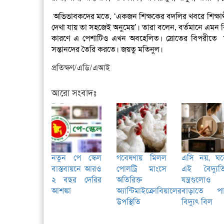
অভিভাবকদের মতে, ‘একজন শিক্ষকের বদলির খবরে শিক্ষার্
দেখা যায় তা সহজেই অনুমেয়’। তারা বলেন, বর্তমানে এমন ব
কারণে এ পেশাটিও এখন অবহেলিত। স্রোতের বিপরীতে মতি
সন্তানদের তৈরি করতে। জয়তু মতিনুল।
প্রতিক্ষণ/এডি/এআই
আরো সংবাদঃ
নতুন পে স্কেল
গবেষণায় মিলল
এসি নয়, ঘর
বাস্তবায়নে আরও
পোলট্রি মাংসে
এই বৈদ্যুত
২ বছর দেরির
অতিরিক্ত
যন্ত্রগুলোও
আশঙ্কা
অ্যান্টিমাইক্রোবিয়ালের
বাড়াতে পা
উপস্থিতি
বিদ্যুৎ বিল