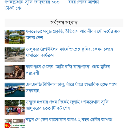
গণঅভ্যুত্থান স্মৃতি জাদুঘরের ৯০০
বছর দেরির আশঙ্কা
টিকিট শেষ
সর্বশেষ সংবাদ
মলডোভা: সবুজ প্রকৃতি, ইতিহাস আর নীরব সৌন্দর্যের এক
অনন্য দেশ
ভালুকার রেপটাইলস ফার্মে ৩৭০০ কুমির, কেমন চলছে
খামারের কার্যক্রম
কারাগারে গেলেন ‘আমি বন্দি কারাগারে’ খ্যাত মুজিব
পরদেশী
এলএনজি টার্মিনাল চালু, ধীরে ধীরে স্বাভাবিক হচ্ছে গ্যাস
সরবরাহ
উন্মুক্ত হওয়ার প্রথম দিনেই জুলাই গণঅভ্যুত্থান স্মৃতি
জাদুঘরের ৯০০ টিকিট শেষ
নতুন পে স্কেল বাস্তবায়নে আরও ২ বছর দেরির আশঙ্কা