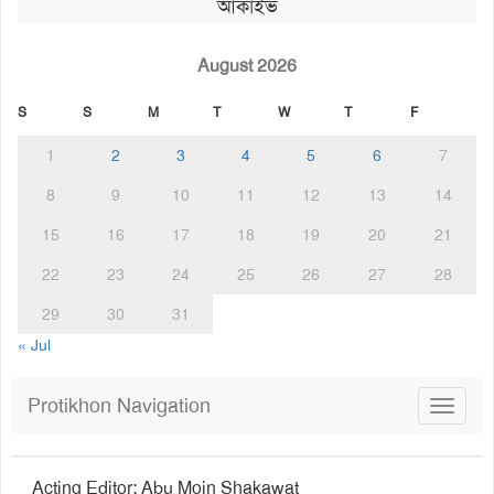
আর্কাইভ
August 2026
S
S
M
T
W
T
F
1
2
3
4
5
6
7
8
9
10
11
12
13
14
15
16
17
18
19
20
21
22
23
24
25
26
27
28
29
30
31
« Jul
Protikhon Navigation
Toggle
navigat
Acting Editor: Abu Moin Shakawat