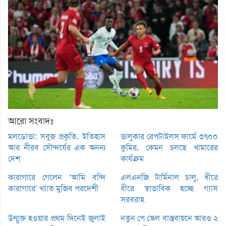
আরো সংবাদঃ
মলডোভা: সবুজ প্রকৃতি, ইতিহাস
ভালুকার রেপটাইলস ফার্মে ৩৭০০
আর নীরব সৌন্দর্যের এক অনন্য
কুমির, কেমন চলছে খামারের
দেশ
কার্যক্রম
কারাগারে গেলেন ‘আমি বন্দি
এলএনজি টার্মিনাল চালু, ধীরে
কারাগারে’ খ্যাত মুজিব পরদেশী
ধীরে স্বাভাবিক হচ্ছে গ্যাস
সরবরাহ
উন্মুক্ত হওয়ার প্রথম দিনেই জুলাই
নতুন পে স্কেল বাস্তবায়নে আরও ২