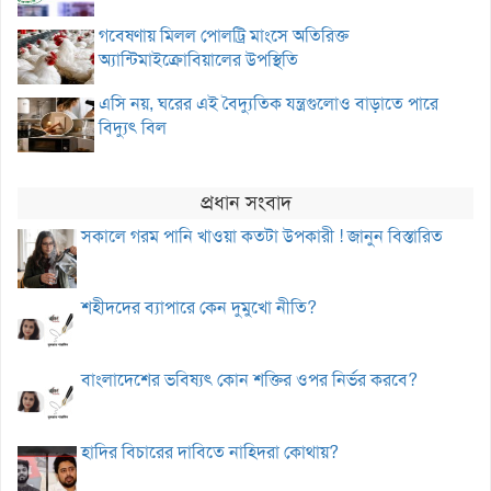
গবেষণায় মিলল পোলট্রি মাংসে অতিরিক্ত
অ্যান্টিমাইক্রোবিয়ালের উপস্থিতি
এসি নয়, ঘরের এই বৈদ্যুতিক যন্ত্রগুলোও বাড়াতে পারে
বিদ্যুৎ বিল
প্রধান সংবাদ
সকালে গরম পানি খাওয়া কতটা উপকারী ! জানুন বিস্তারিত
শহীদদের ব্যাপারে কেন দুমুখো নীতি?
বাংলাদেশের ভবিষ্যৎ কোন শক্তির ওপর নির্ভর করবে?
হাদির বিচারের দাবিতে নাহিদরা কোথায়?