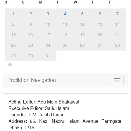
S
S
M
T
W
T
F
1
2
3
4
5
6
7
8
9
10
11
12
13
14
15
16
17
18
19
20
21
22
23
24
25
26
27
28
29
30
31
« Jul
Protikhon Navigation
Toggle
navigat
Acting Editor: Abu Moin Shakawat
Executive Editor: Saiful Islam
Founder: T M Rokib Hasan
Address: 85, Kazi Nazrul Islam Avenue Farmgate,
Dhaka-1215