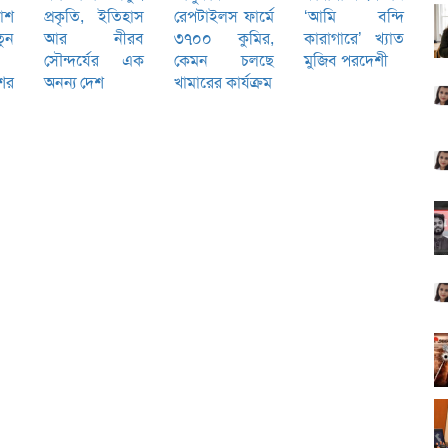
কাশ
প্রকৃতি, ইতিহাস
রেপটাইলস ফার্মে
‘আমি বন্দি
ুন
আর নীরব
৩৭০০ কুমির,
কারাগারে’ খ্যাত
সৌন্দর্যের এক
কেমন চলছে
মুজিব পরদেশী
শের
অনন্য দেশ
খামারের কার্যক্রম