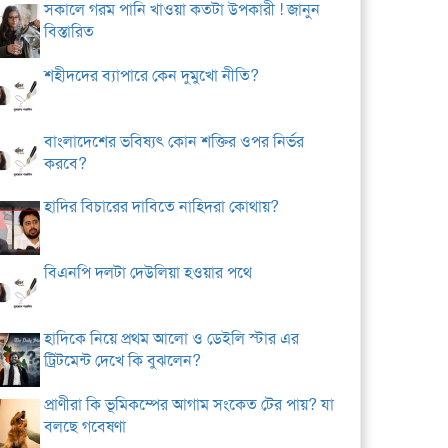
সকালে গরম পানি খাওয়া কতটা উপকারী ! জানুন
বিস্তারিত
শহীদদের ব্যাপারে কেন দুমুখো নীতি?
বাংলাদেশের ভবিষ্যৎ কোন শক্তির ওপর নির্ভর
করবে?
হাদির বিচারের দাবিতে নাহিদরা কোথায়?
বিএনপি দলটা দেউলিয়া হওয়ার পথে
হাদিকে নিয়ে প্রথম আলো ও ডেইলি স্টার এর
ট্রিটমেন্ট দেখে কি বুঝলেন?
প্রাণীরা কি ভূমিকম্পের আগাম সংকেত টের পায়? যা
বলছে গবেষণা