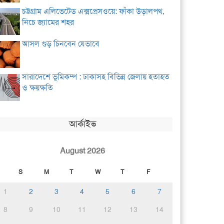
চট্টগ্রাম এলিভেটেড এক্সপ্রেসওয়ে: ফাঁকা উড়ালপথ,
নিচে জ্যামের শহর
আসল গুড় চিনবেন যেভাবে
সারাদেশে ভূমিকম্প : ঢাকাসহ বিভিন্ন জেলায় হতাহত
ও ক্ষয়ক্ষতি
আর্কাইভ
August 2026
S
M
T
W
T
F
1
2
3
4
5
6
7
8
9
10
11
12
13
14