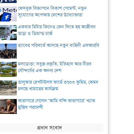
ফেসবুক বিজ্ঞাপনে বিকাশ পেমেন্ট, নতুন
সুযোগের অপেক্ষায় দেশের উদ্যোক্তারা
একবার মিটার কিনেও কেন দিতে হয় আজীবন
ভাড়া ও ডিমান্ড চার্জ
র‌্যাবের পরিবর্তে আসছে নতুন বাহিনী এসআরবি
মলডোভা: সবুজ প্রকৃতি, ইতিহাস আর নীরব
সৌন্দর্যের এক অনন্য দেশ
ভালুকার রেপটাইলস ফার্মে ৩৭০০ কুমির, কেমন
চলছে খামারের কার্যক্রম
কারাগারে গেলেন ‘আমি বন্দি কারাগারে’ খ্যাত
মুজিব পরদেশী
প্রধান সংবাদ