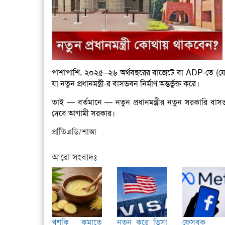
পাশাপাশি, ২০২৫–২৬ অর্থবছরের বাজেটে বা ADP-তে (যে প
যা নতুন প্রধানমন্ত্রী-র বাসভবন
নির্মাণ অন্তর্ভুক্ত করে।
তাই — বর্তমানে — নতুন প্রধানমন্ত্রীর নতুন সরকারি বাসভব
দেবে আগামী সরকার।
প্রতিিএডি/শাআ
আরো সংবাদঃ
খুশকি কমাতে
নতুন করে ভিসা
ফেসবুক