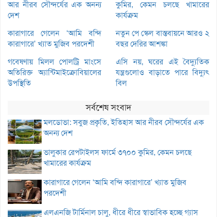
আর নীরব সৌন্দর্যের এক অনন্য
কুমির, কেমন চলছে খামারের
দেশ
কার্যক্রম
কারাগারে গেলেন ‘আমি বন্দি
নতুন পে স্কেল বাস্তবায়নে আরও ২
কারাগারে’ খ্যাত মুজিব পরদেশী
বছর দেরির আশঙ্কা
গবেষণায় মিলল পোলট্রি মাংসে
এসি নয়, ঘরের এই বৈদ্যুতিক
অতিরিক্ত অ্যান্টিমাইক্রোবিয়ালের
যন্ত্রগুলোও বাড়াতে পারে বিদ্যুৎ
উপস্থিতি
বিল
সর্বশেষ সংবাদ
মলডোভা: সবুজ প্রকৃতি, ইতিহাস আর নীরব সৌন্দর্যের এক
অনন্য দেশ
ভালুকার রেপটাইলস ফার্মে ৩৭০০ কুমির, কেমন চলছে
খামারের কার্যক্রম
কারাগারে গেলেন ‘আমি বন্দি কারাগারে’ খ্যাত মুজিব
পরদেশী
এলএনজি টার্মিনাল চালু, ধীরে ধীরে স্বাভাবিক হচ্ছে গ্যাস