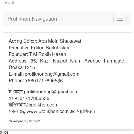
« Jul
Protikhon Navigation
Toggle
navigat
Acting Editor: Abu Moin Shakawat
Executive Editor: Saiful Islam
Founder: T M Rokib Hasan
Address: 85, Kazi Nazrul Islam Avenue Farmgate,
Dhaka-1215
E-mail:
protikhonbng@gmail.com
Phone: +8801717806536
ই-মেইল:
protikhonbng@gmail.com
ফোন: 01717806536
কপিরাইট©protikhon.com
সকল স্বত্ব www.protikhon.com এর সংরক্ষিত ।
Developed by
Rapid-iT
20G