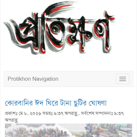
Protikhon Navigation
Toggle
navigat
কোরবানির ঈদ ঘিরে টানা ছুটির ঘোষণা
প্রকাশঃ মে ৮, ২০২৬ সময়ঃ ৯:৩৭ অপরাহ্ণ.. সর্বশেষ সম্পাদনাঃ ৯:৩৭
অপরাহ্ণ