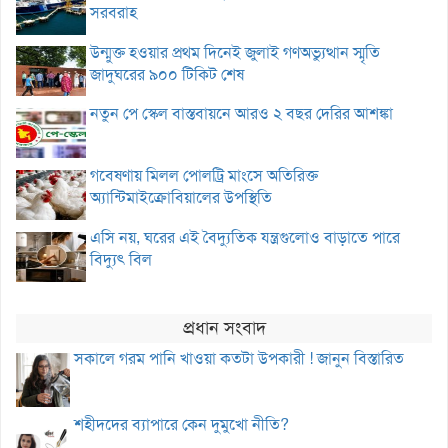
সরবরাহ
উন্মুক্ত হওয়ার প্রথম দিনেই জুলাই গণঅভ্যুত্থান স্মৃতি
জাদুঘরের ৯০০ টিকিট শেষ
নতুন পে স্কেল বাস্তবায়নে আরও ২ বছর দেরির আশঙ্কা
গবেষণায় মিলল পোলট্রি মাংসে অতিরিক্ত
অ্যান্টিমাইক্রোবিয়ালের উপস্থিতি
এসি নয়, ঘরের এই বৈদ্যুতিক যন্ত্রগুলোও বাড়াতে পারে
বিদ্যুৎ বিল
প্রধান সংবাদ
সকালে গরম পানি খাওয়া কতটা উপকারী ! জানুন বিস্তারিত
শহীদদের ব্যাপারে কেন দুমুখো নীতি?