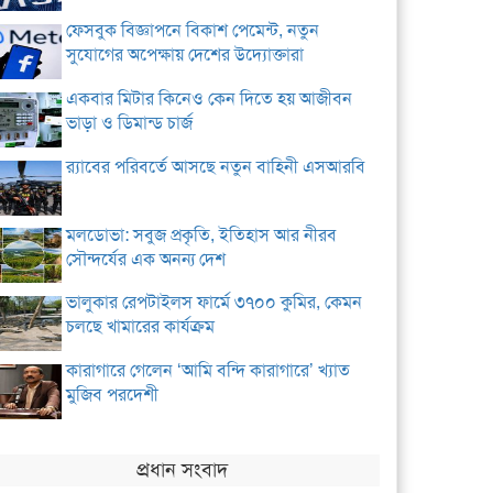
ফেসবুক বিজ্ঞাপনে বিকাশ পেমেন্ট, নতুন
সুযোগের অপেক্ষায় দেশের উদ্যোক্তারা
একবার মিটার কিনেও কেন দিতে হয় আজীবন
ভাড়া ও ডিমান্ড চার্জ
র‌্যাবের পরিবর্তে আসছে নতুন বাহিনী এসআরবি
মলডোভা: সবুজ প্রকৃতি, ইতিহাস আর নীরব
সৌন্দর্যের এক অনন্য দেশ
ভালুকার রেপটাইলস ফার্মে ৩৭০০ কুমির, কেমন
চলছে খামারের কার্যক্রম
কারাগারে গেলেন ‘আমি বন্দি কারাগারে’ খ্যাত
মুজিব পরদেশী
প্রধান সংবাদ