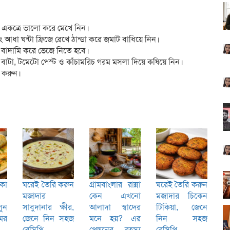
 একত্রে ভালো করে মেখে নিন।
া ঘন্টা ফ্রিজে রেখে ঠান্ডা করে জমাট বাধিয়ে নিন।
ে বাদামি করে ভেজে নিতে হবে।
াটা, টমেটো পেস্ট ও কাঁচামরিচ গরম মসলা দিয়ে কষিয়ে নিন।
ন করুন।
কা
ঘরেই তৈরি করুন
গ্রামবাংলার রান্না
ঘরেই তৈরি করুন
মজাদার
কেন এখনো
মজাদার চিকেন
ুন
সাবুদানার ক্ষীর,
আলাদা স্বাদের
টিকিয়া, জেনে
ের
জেনে নিন সহজ
মনে হয়? এর
নিন সহজ
রেসিপি
পেছনের রহস্য
রেসিপি