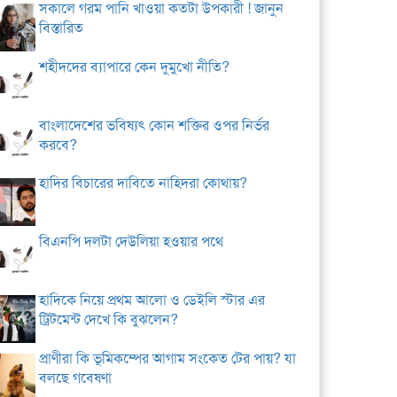
সকালে গরম পানি খাওয়া কতটা উপকারী ! জানুন
বিস্তারিত
শহীদদের ব্যাপারে কেন দুমুখো নীতি?
বাংলাদেশের ভবিষ্যৎ কোন শক্তির ওপর নির্ভর
করবে?
হাদির বিচারের দাবিতে নাহিদরা কোথায়?
বিএনপি দলটা দেউলিয়া হওয়ার পথে
হাদিকে নিয়ে প্রথম আলো ও ডেইলি স্টার এর
ট্রিটমেন্ট দেখে কি বুঝলেন?
প্রাণীরা কি ভূমিকম্পের আগাম সংকেত টের পায়? যা
বলছে গবেষণা