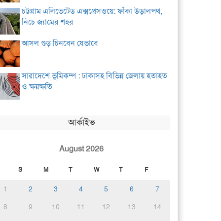
চট্টগ্রাম এলিভেটেড এক্সপ্রেসওয়ে: ফাঁকা উড়ালপথ,
নিচে জ্যামের শহর
আসল গুড় চিনবেন যেভাবে
সারাদেশে ভূমিকম্প : ঢাকাসহ বিভিন্ন জেলায় হতাহত
ও ক্ষয়ক্ষতি
আর্কাইভ
August 2026
S
M
T
W
T
F
1
2
3
4
5
6
7
8
9
10
11
12
13
14