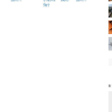
কি?
S