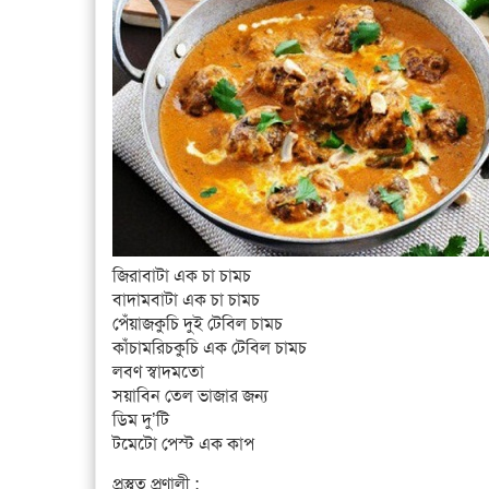
জিরাবাটা এক চা চামচ
বাদামবাটা এক চা চামচ
পেঁয়াজকুচি দুই টেবিল চামচ
কাঁচামরিচকুচি এক টেবিল চামচ
লবণ স্বাদমতো
সয়াবিন তেল ভাজার জন্য
ডিম দু’টি
টমেটো পেস্ট এক কাপ
প্রস্তুত প্রণালী :