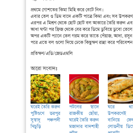
প্রথমে গোশতের কিমা মিহি করে বেটে নিন।
এবার তেল ও ডিম বাদে একটি পাত্রে কিমা এবং সব উপকরণ
এরপর এ মিশ্রণ থেকে ছোট ছোট বল আকারে তৈরি করুন এবং আধ
আধা ঘণ্টা পর ফ্রিজ থেকে বের করে ডিমে ডুবিয়ে ডুবো তেল
অপর একটি প্যানে তেল গরম করে তাতে পেঁয়াজ, আদা, রসুন ব
পরে এতে বল গুলো দিয়ে ঢেকে কিছুক্ষণ রান্না করে পরিবেশ
প্রতিক্ষণ/এডি/জেডএমলি
আরো সংবাদঃ
ঘরেই তৈরি করুন
পটলের স্বাদে
ঘরে থা
পুষ্টিগুণে ভরপুর
রাজকীয় ছোঁয়া,
উপকরণেই
সুস্বাদু পঞ্চপদী
ঘরেই তৈরি করুন
বানিয়ে ফেল
খিচুড়ি
মজাদার বাদশাহী
লোভনীয় ডিম
পটল
পরোটা