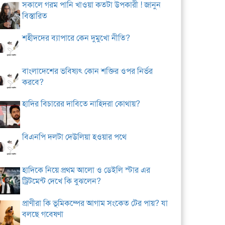
সকালে গরম পানি খাওয়া কতটা উপকারী ! জানুন
বিস্তারিত
শহীদদের ব্যাপারে কেন দুমুখো নীতি?
বাংলাদেশের ভবিষ্যৎ কোন শক্তির ওপর নির্ভর
করবে?
হাদির বিচারের দাবিতে নাহিদরা কোথায়?
বিএনপি দলটা দেউলিয়া হওয়ার পথে
হাদিকে নিয়ে প্রথম আলো ও ডেইলি স্টার এর
ট্রিটমেন্ট দেখে কি বুঝলেন?
প্রাণীরা কি ভূমিকম্পের আগাম সংকেত টের পায়? যা
বলছে গবেষণা