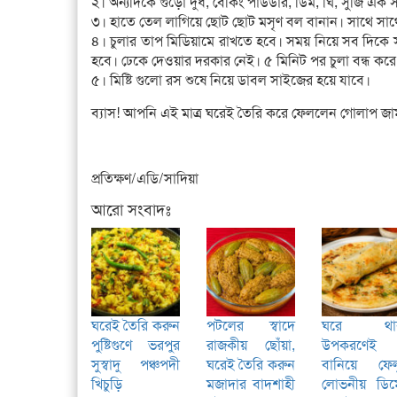
২। অন্যদিকে গুঁড়ো দুধ, বেকিং পাউডার, ডিম, ঘি, সুজি এক 
৩। হাতে তেল লাগিয়ে ছোট ছোট মসৃণ বল বানান। সাথে সা
৪। চুলার তাপ মিডিয়ামে রাখতে হবে। সময় নিয়ে সব দিকে
হবে। ঢেকে দেওয়ার দরকার নেই। ৫ মিনিট পর চুলা বন্ধ করে
৫। মিষ্টি গুলো রস শুষে নিয়ে ডাবল সাইজের হয়ে যাবে।
ব্যাস! আপনি এই মাত্র ঘরেই তৈরি করে ফেললেন গোলাপ জাম 
প্রতিক্ষণ/এডি/সাদিয়া
আরো সংবাদঃ
ঘরেই তৈরি করুন
পটলের স্বাদে
ঘরে থা
পুষ্টিগুণে ভরপুর
রাজকীয় ছোঁয়া,
উপকরণেই
সুস্বাদু পঞ্চপদী
ঘরেই তৈরি করুন
বানিয়ে ফেল
খিচুড়ি
মজাদার বাদশাহী
লোভনীয় ডিম