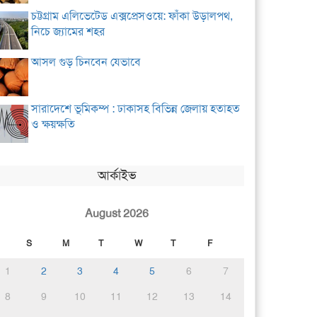
চট্টগ্রাম এলিভেটেড এক্সপ্রেসওয়ে: ফাঁকা উড়ালপথ,
নিচে জ্যামের শহর
আসল গুড় চিনবেন যেভাবে
সারাদেশে ভূমিকম্প : ঢাকাসহ বিভিন্ন জেলায় হতাহত
ও ক্ষয়ক্ষতি
আর্কাইভ
August 2026
S
M
T
W
T
F
1
2
3
4
5
6
7
8
9
10
11
12
13
14