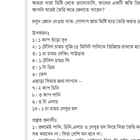
আমরা যারা মিষ্টি খেতে ভালোবাসি, তাদের একটি অতি প্র
আপনি ঘরেই তৈরি করে ফেলতে পারেন?
চলুন জেনে নেওয়া যাক, গোলাপ জাম মিষ্টি ঘরে তৈরি করার র
উপকরনঃ
১। ১ কাপ গুঁড়ো দুধ
২। ১ টেবিল চামচ সুজি (৫ মিনিট পানিতে ভিজিয়ে রাখতে হব
৩। ১ চা চামচ বেকিং পাউডার
৪। ১ টেবিল চামচ ঘি
৫। ১ টা ডিম
৬। তেল
এছাড়া সিরার জন্য লাগবে –
৭। ২ কাপ চিনি
৮। ৩ কাপ পানি
৯। ৩ টা এলাচ
১০। ১ চা চামচ লেবুর রস
প্রস্তুত প্রনালীঃ
১। প্রথমেই পানি, চিনি,এলাচ ও লেবুর রস দিয়ে সিরা তৈর
বন্ধ করবেন না। সিরা বেশি ঘন হবে না।