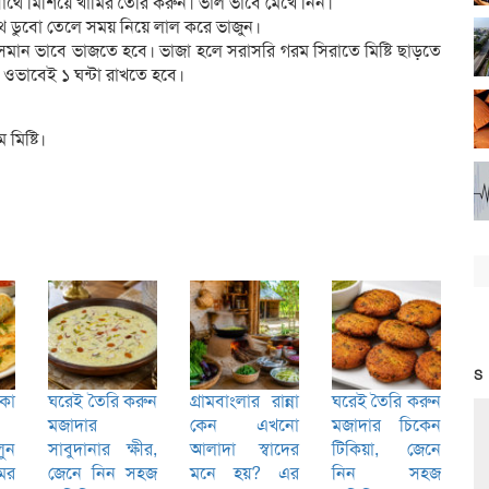
সাথে মিশিয়ে খামির তৈরি করুন। ভাল ভাবে মেখে নিন।
থে ডুবো তেলে সময় নিয়ে লাল করে ভাজুন।
 সমান ভাবে ভাজতে হবে। ভাজা হলে সরাসরি গরম সিরাতে মিষ্টি ছাড়তে
 ওভাবেই ১ ঘন্টা রাখতে হবে।
মিষ্টি।
S
কা
ঘরেই তৈরি করুন
গ্রামবাংলার রান্না
ঘরেই তৈরি করুন
মজাদার
কেন এখনো
মজাদার চিকেন
ুন
সাবুদানার ক্ষীর,
আলাদা স্বাদের
টিকিয়া, জেনে
ের
জেনে নিন সহজ
মনে হয়? এর
নিন সহজ