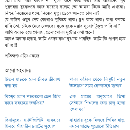
তো! মাথা গরম করিস না। বুঝে শুনে কাজ কর। আর আমাদের পূর্ব
পুরুষেরা বুঝেশুনে কাজ করেছে বলেই তো আমরা টিকে আছি এখনো।
নিশ্চয় নিজেদের ধংস, নিজের মৃত্যু ডেকে আনতে চাস না?
যে কদিন ওষুধ দেয় কোথাও লুকিয়ে থাক। চুপ করে থাক। কথা বলতে
যাবি তো, চটকে মেরে ফেলবে। ধুকে ধুকে মরার সুযোগটুকুও পাবি না!”
আমি অবাক হয়ে গেলাম, তেলাপোকা দুটোর কথা শুনে!
আরও অবাক হলাম, আমি ওদের কথা বুঝতে পারছি!!! আমি কি পাগল হয়ে
যাচ্ছি!!!
প্রতিক্ষণ/এডি/এনজে
আরো সংবাদঃ
চিতল মাছকে কেন জীবন্ত জীবাশ্ম
পাকা কাঁঠাল থেকে বিস্কুট! নতুন
বলা হয়
উদ্যোগে সাড়া ফেলেছেন ছাত্তার
বিশ্বের কোন শহরগুলো জেন জি’র
এক মায়ের অনুরোধে ভিসা
কাছে সবচেয়ে জনপ্রিয়?
সেন্টারে শিশুদের জন্য চালু হলো
‘খেলাঘর’
বিনামূল্যে চ্যাটজিপিটি ব্যবহারে
সাহারার বুকে মিলছে তিমির হাড়,
মিলবে সীমাহীন চ্যাটের সুযোগ
বদলে যাচ্ছে পুরোনো ইতিহাস