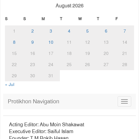
August 2026
S
S
M
T
W
T
F
1
2
3
4
5
6
7
8
9
10
11
12
13
14
15
16
17
18
19
20
21
22
23
24
25
26
27
28
29
30
31
« Jul
Protikhon Navigation
Toggle
navigat
Acting Editor: Abu Moin Shakawat
Executive Editor: Saiful Islam
Founder: T M Rokib Hasan