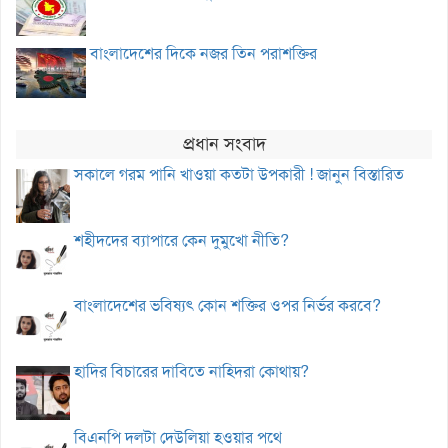
বাংলাদেশের দিকে নজর তিন পরাশক্তির
প্রধান সংবাদ
সকালে গরম পানি খাওয়া কতটা উপকারী ! জানুন বিস্তারিত
শহীদদের ব্যাপারে কেন দুমুখো নীতি?
বাংলাদেশের ভবিষ্যৎ কোন শক্তির ওপর নির্ভর করবে?
হাদির বিচারের দাবিতে নাহিদরা কোথায়?
বিএনপি দলটা দেউলিয়া হওয়ার পথে