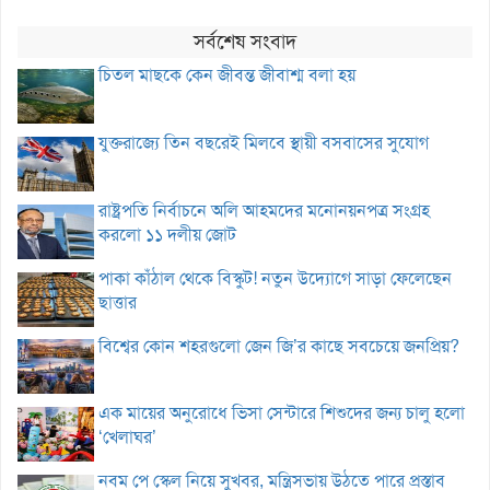
সর্বশেষ সংবাদ
চিতল মাছকে কেন জীবন্ত জীবাশ্ম বলা হয়
যুক্তরাজ্যে তিন বছরেই মিলবে স্থায়ী বসবাসের সুযোগ
রাষ্ট্রপতি নির্বাচনে অলি আহমদের মনোনয়নপত্র সংগ্রহ
করলো ১১ দলীয় জোট
পাকা কাঁঠাল থেকে বিস্কুট! নতুন উদ্যোগে সাড়া ফেলেছেন
ছাত্তার
বিশ্বের কোন শহরগুলো জেন জি’র কাছে সবচেয়ে জনপ্রিয়?
এক মায়ের অনুরোধে ভিসা সেন্টারে শিশুদের জন্য চালু হলো
‘খেলাঘর’
নবম পে স্কেল নিয়ে সুখবর, মন্ত্রিসভায় উঠতে পারে প্রস্তাব