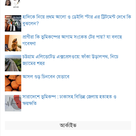
হাদিকে নিয়ে প্রথম আলো ও ডেইলি স্টার এর ট্রিটমেন্ট দেখে কি
বুঝলেন?
প্রাণীরা কি ভূমিকম্পের আগাম সংকেত টের পায়? যা বলছে
গবেষণা
চট্টগ্রাম এলিভেটেড এক্সপ্রেসওয়ে: ফাঁকা উড়ালপথ, নিচে
জ্যামের শহর
আসল গুড় চিনবেন যেভাবে
সারাদেশে ভূমিকম্প : ঢাকাসহ বিভিন্ন জেলায় হতাহত ও
ক্ষয়ক্ষতি
আর্কাইভ