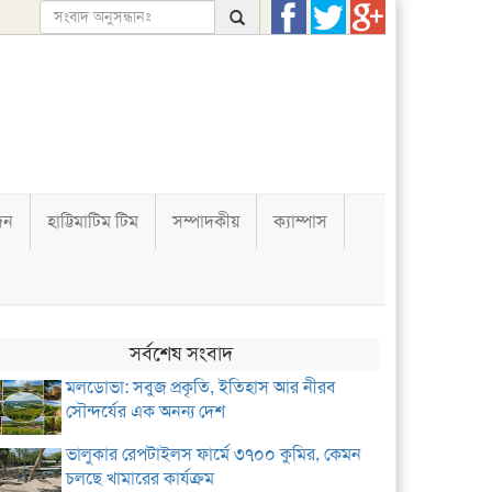
দন
হাট্টিমাটিম টিম
সম্পাদকীয়
ক্যাম্পাস
সর্বশেষ সংবাদ
মলডোভা: সবুজ প্রকৃতি, ইতিহাস আর নীরব
সৌন্দর্যের এক অনন্য দেশ
ভালুকার রেপটাইলস ফার্মে ৩৭০০ কুমির, কেমন
চলছে খামারের কার্যক্রম