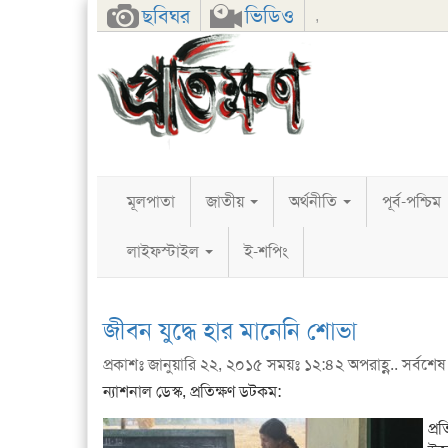
Facebook
Twitter
Google+
ছবিঘর
ভিডিও
,
মূলপাতা
জাতীয়
অর্থনীতি
পূর্ব-পশ্চিম
লাইফস্টাইল
ই-শপিং
জীবন যুদ্ধে হার মানেনি শোভা
প্রকাশঃ জানুয়ারি ২২, ২০১৫ সময়ঃ ১২:৪২ অপরাহ্ণ.. সর্বশেষ
ন্যাশনাল ডেস্ক, প্রতিক্ষণ ডটকম:
প্র