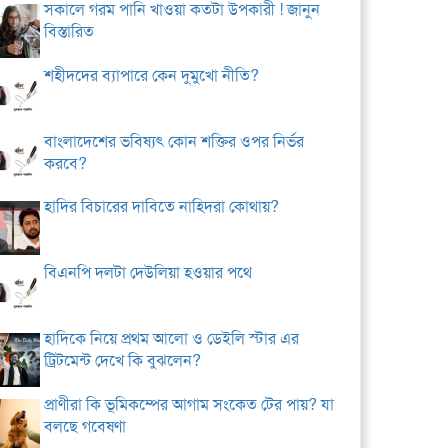
সকালে গরম পানি খাওয়া কতটা উপকারী ! জানুন
বিস্তারিত
শহীদদের ব্যাপারে কেন দুমুখো নীতি?
বাংলাদেশের ভবিষ্যৎ কোন শক্তির ওপর নির্ভর
করবে?
হাদির বিচারের দাবিতে নাহিদরা কোথায়?
বিএনপি দলটা দেউলিয়া হওয়ার পথে
হাদিকে নিয়ে প্রথম আলো ও ডেইলি স্টার এর
ট্রিটমেন্ট দেখে কি বুঝলেন?
প্রাণীরা কি ভূমিকম্পের আগাম সংকেত টের পায়? যা
বলছে গবেষণা