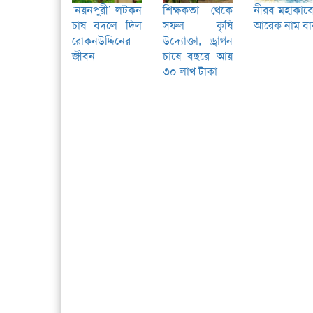
‘নয়নপুরী’ লটকন
শিক্ষকতা থেকে
নীরব মহাকাব্
চাষ বদলে দিল
সফল কৃষি
আরেক নাম বা
রোকনউদ্দিনের
উদ্যোক্তা, ড্রাগন
জীবন
চাষে বছরে আয়
৩০ লাখ টাকা