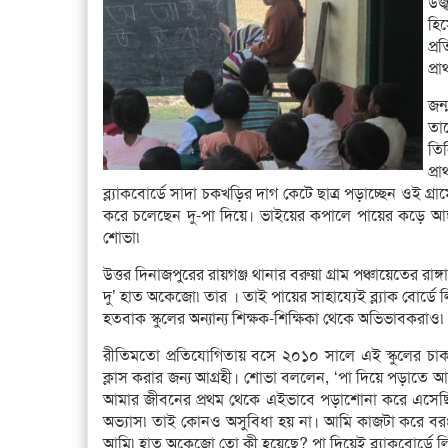
উজ
হি
প্র
প্র
জন্
তাক
তি
প্র
ব্ল্যাকবোর্ডে সাদা চকখড়ির দাগ কেটে ছাত্র পড়াচ্ছেন ওই গ
করে চলেছেন দু-পা দিয়ে। ভাইয়ের কপালে পায়ের কড়ে আঙ্
শোভা৷
উত্তর দিনাজপুরের রায়গঞ্জ থানার বরুয়া গ্রাম পঞ্চায়েতের রাঙ্
দু’ হাত অকেজো৷ তার । তাই পায়ের সাহায্যেই ব্ল্যাক বোর্ডে
হতবাক স্কুলের অন্যান্য শিক্ষক-শিক্ষিকা থেকে অভিভাবকরাও৷
রীতিমতো প্রতিযোগিতায় বসে ২০১০ সালে এই স্কুলের চাক
ক্লাস করার জন্য আগ্রহী। শোভা বললেন, ‘পা দিয়ে পড়াত
আমার জীবনের প্রথম থেকে এইভাবে পড়াশোনা করে এসেছি৷ 
অভ্যাস৷ তাই কোনও অসুবিধা হয় না। আমি কাজটা করে বরং 
আমি৷ হাত অকেজো তো কী হয়েছে? পা দিয়েই ব্ল্যাকবোর্ডে লি