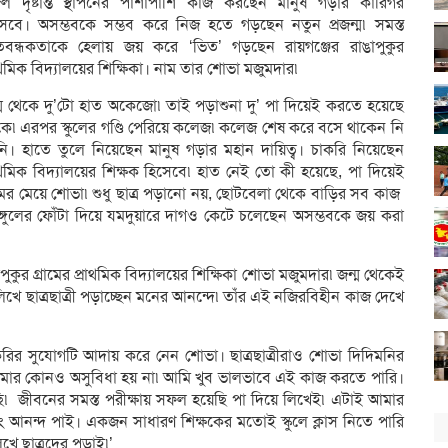
্বল দৃষ্টান্ত স্থাপনের পাশাপাশি কাজ করছেন মানুষ গড়ার কারিগর
সেবে। অসম্ভবকে সম্ভব করে নিজ হতে গড়ছেন নতুন প্রজন্ম৷ সমস্ত
তিবন্ধকতাকে হেলায় জয় করে ‍‘ভিত’ গড়ছেন রায়গঞ্জের রাঙাপুকুর
াথমিক বিদ্যালয়ের শিক্ষিকা। নাম তার শোভা মজুমদার৷
ম থেকে দু’টো হাত অকেজো৷ তাই পড়াশুনা দু’ পা দিয়েই করতে হয়েছে
ে৷ এরপর স্কুলের গণ্ডি পেরিয়ে কলেজ৷ কলেজ শেষ করে বসে থাকেন নি
নি। হাতে তুলে নিয়েছেন মানুষ গড়ার মহান দায়িত্ব। চাকরি নিয়েছেন
াথমিক বিদ্যালয়ের শিক্ষক হিসেবে৷ হাত নেই তো কী হয়েছে, পা দিয়েই
্রামের মেয়ে শোভা৷ শুধু ছাত্র পড়ানো নয়, ছোটবেলা থেকে বাড়ির সব কাজ
গুলের ফোঁটা দিয়ে যমদুয়ারে দাগও কেটে চলেছেন অসম্ভবকে জয় করা
গাপুকুর গ্রামের প্রাথমিক বিদ্যালয়ের শিক্ষিকা শোভা মজুমদার৷ জন্ম থেকেই
 লিখে ছাত্রছাত্রী পড়াচ্ছেন মনের আনন্দে৷ তাঁর এই নজিরবিহীন কাজ দেখে
রির সুযোগটি আদায় করে নেন শোভা। ছাত্রছাত্রীরাও শোভা দিদিমনির
ে আমার কোনও অসুবিধা হয় না৷ আমি খুব ভালভাবে এই কাজ করতে পারি।
জীবনের সমস্ত পরীক্ষায় সফল হয়েছি পা দিয়ে লিখেই৷ এটাই আমার
আনন্দ পাই। একজন সাধারণ শিক্ষকের মতোই স্কুলে ক্লাস নিতে পারি
খে ছাত্রদের পড়াই৷’