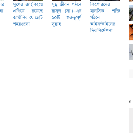
যের
সুখের ব়্যাংকিংয়ে
সুস্থ জীবন গঠনে
কিশোরদের
বা
এগিয়ে রয়েছে
রাসুল (সা.)–এর
মানসিক শক্তি
জার্মানির যে ছোট
১০টি গুরুত্বপূর্ণ
গঠনে
শহরগুলো
সুন্নাহ
আইনস্টাইনের
দিকনির্দেশনা
S