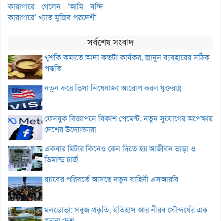
কারাগারে গেলেন ‘আমি বন্দি
কারাগারে’ খ্যাত মুজিব পরদেশী
সর্বশেষ সংবাদ
খুশকি কমাতে আদা কতটা কার্যকর, জানুন ব্যবহারের সঠিক
পদ্ধতি
নতুন করে ভিসা নিষেধাজ্ঞা আরোপ করল যুক্তরাষ্ট্র
ফেসবুক বিজ্ঞাপনে বিকাশ পেমেন্ট, নতুন সুযোগের অপেক্ষায়
দেশের উদ্যোক্তারা
একবার মিটার কিনেও কেন দিতে হয় আজীবন ভাড়া ও
ডিমান্ড চার্জ
র‌্যাবের পরিবর্তে আসছে নতুন বাহিনী এসআরবি
মলডোভা: সবুজ প্রকৃতি, ইতিহাস আর নীরব সৌন্দর্যের এক
অনন্য দেশ