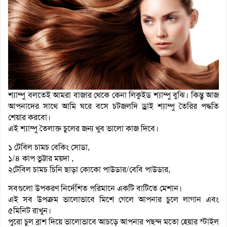
শ্যাম্পু বলতেই আমরা বাজার থেকে কেনা লিকুইড শ্যাম্পু বুঝি। কিন্তু আজ
আপনাদের সাথে আমি ঘরে বসে চটজলদি ড্ৰাই শ্যাম্পু তৈরির পদ্ধতি
শেয়ার করবো।
এই শ্যাম্পু তৈলাক্ত চুলের জন্য খুব ভালো কাজ দিবে।
১ টেবিল চামচ বেকিং সোডা,
১/৪ কাপ ভুট্টার ময়দা ,
২টেবিল চামচ চিনি ছাড়া কোকো পাউডার/বেবি পাউডার,
সবগুলো উপকরণ নির্দেশিত পরিমানে একটি বাটিতে মেশান।
এই সব উপক্রম ভালোভাবে মিশে গেলে আপনার চুলে লাগান এবং
৫মিনিট রাখুন।
পুরো চুল ব্রাশ দিয়ে ভালোভাবে আচড়ে আপনার পছন্দ মতো হেয়ার স্টাইল