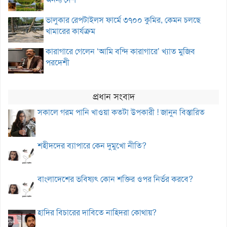
ভালুকার রেপটাইলস ফার্মে ৩৭০০ কুমির, কেমন চলছে
খামারের কার্যক্রম
কারাগারে গেলেন ‘আমি বন্দি কারাগারে’ খ্যাত মুজিব
পরদেশী
প্রধান সংবাদ
সকালে গরম পানি খাওয়া কতটা উপকারী ! জানুন বিস্তারিত
শহীদদের ব্যাপারে কেন দুমুখো নীতি?
বাংলাদেশের ভবিষ্যৎ কোন শক্তির ওপর নির্ভর করবে?
হাদির বিচারের দাবিতে নাহিদরা কোথায়?