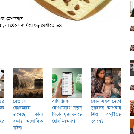
গুড় মেশানোর
ধ চুলা থেকে নামিয়ে গুড় মেশাতে হবে।
ের
যেভাবে
বাণিজ্যিক
কোন লক্ষণ দেখে
িক
কোরআনে
যোগাযোগে নতুন
বুঝবেন আপনার
এসেছে কাবা
ফিচার যুক্ত করছে
শিশু অপুষ্টিতে
রে
রক্ষার অলৌকিক
হোয়াটসঅ্যাপ
ভুগছে?
ঘটনা