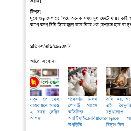
করুন।
টিপস:
দুধে গুড় মেশাতে গিয়ে অনেক সময় দুধ ফেটে যায়। তাই 
আগে অল্প চিনি দিয়ে জ্বাল করে নিয়ে গুড় মেশাতে হবে বা দু
প্রতিক্ষণ/এডি/জেডএমলি
আরো সংবাদঃ
নতুন পে স্কেল
গবেষণায় মিলল
এসি নয়, ঘর
বাস্তবায়নে আরও
পোলট্রি মাংসে
এই বৈদ্যুত
২ বছর দেরির
অতিরিক্ত
যন্ত্রগুলোও
আশঙ্কা
অ্যান্টিমাইক্রোবিয়ালের
বাড়াতে পা
উপস্থিতি
বিদ্যুৎ বিল