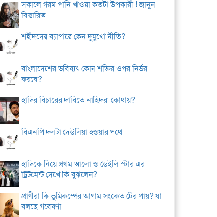
সকালে গরম পানি খাওয়া কতটা উপকারী ! জানুন
বিস্তারিত
শহীদদের ব্যাপারে কেন দুমুখো নীতি?
বাংলাদেশের ভবিষ্যৎ কোন শক্তির ওপর নির্ভর
করবে?
হাদির বিচারের দাবিতে নাহিদরা কোথায়?
বিএনপি দলটা দেউলিয়া হওয়ার পথে
হাদিকে নিয়ে প্রথম আলো ও ডেইলি স্টার এর
ট্রিটমেন্ট দেখে কি বুঝলেন?
প্রাণীরা কি ভূমিকম্পের আগাম সংকেত টের পায়? যা
বলছে গবেষণা