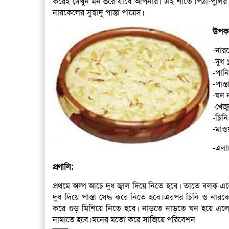
করেই দেখুন মন ভরে যাবে আপনার। এই শীতে পিঠা-পুলির
নারকেলের সুস্বাদু পাস্তা পায়েস।
উপক
-নার
-দুধ 
-পান
-পাস্
-ঘন 
-খেজ
-চিনি
-মাও
-এলা
প্রণালি:
প্রথমে অল্প আচে দুধ জ্বাল দিয়ে নিতে হবে। তাতে বলক 
দুধ দিয়ে পাস্তা সেদ্ধ করে নিতে হবে।এরপর চিনি ও নারকেল
করে গুড় মিশিয়ে নিতে হবে। নাড়তে নাড়তে ঘন হয়ে এলে 
নামাতে হবে।মনের মতো করে সাজিয়ে পরিবেশন