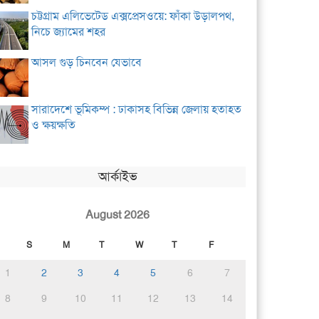
চট্টগ্রাম এলিভেটেড এক্সপ্রেসওয়ে: ফাঁকা উড়ালপথ,
নিচে জ্যামের শহর
আসল গুড় চিনবেন যেভাবে
সারাদেশে ভূমিকম্প : ঢাকাসহ বিভিন্ন জেলায় হতাহত
ও ক্ষয়ক্ষতি
আর্কাইভ
August 2026
S
M
T
W
T
F
1
2
3
4
5
6
7
8
9
10
11
12
13
14