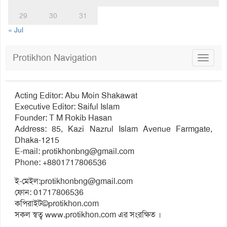
29
30
31
« Jul
Protikhon Navigation
Toggle
navigat
Acting Editor: Abu Moin Shakawat
Executive Editor: Saiful Islam
Founder: T M Rokib Hasan
Address: 85, Kazi Nazrul Islam Avenue Farmgate,
Dhaka-1215
E-mail:
protikhonbng@gmail.com
Phone: +8801717806536
ই-মেইল:
protikhonbng@gmail.com
ফোন: 01717806536
কপিরাইট©protikhon.com
সকল স্বত্ব www.protikhon.com এর সংরক্ষিত ।