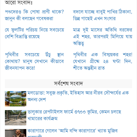
আরো সংবাদঃ
পশুদেরও কি পোষা প্রাণী থাকে?
বদলে যাচ্ছে বাবুই পাখির ঠিকানা,
জানুন কী বলছেন গবেষকরা
ভিন্ন গাছেই এখন সংসার
যে ফুলটির পরিচয় নিয়ে সবচেয়ে
মাত্র দুই মাসের অতিথি বরফের
বেশি বিভ্রান্তি রয়েছে
এই শহর, তারপরই মিলিয়ে যায়
অস্তিত্ব
পৃথিবীর সবচেয়ে উঁচু স্থান
পৃথিবীর এক বিস্ময়কর শহর!
কোথায়? মানুষ সেখানে কীভাবে
যেখানে গ্রীষ্মে ২৪ ঘণ্টা দিন,
জীবনযাপন করে!
শীতে অন্তহীন রাত
সর্বশেষ সংবাদ
মলডোভা: সবুজ প্রকৃতি, ইতিহাস আর নীরব সৌন্দর্যের এক
অনন্য দেশ
ভালুকার রেপটাইলস ফার্মে ৩৭০০ কুমির, কেমন চলছে
খামারের কার্যক্রম
কারাগারে গেলেন ‘আমি বন্দি কারাগারে’ খ্যাত মুজিব