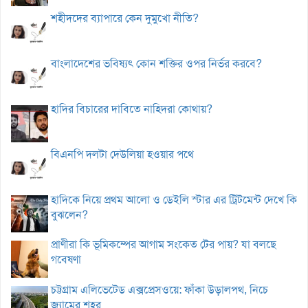
শহীদদের ব্যাপারে কেন দুমুখো নীতি?
বাংলাদেশের ভবিষ্যৎ কোন শক্তির ওপর নির্ভর করবে?
হাদির বিচারের দাবিতে নাহিদরা কোথায়?
বিএনপি দলটা দেউলিয়া হওয়ার পথে
হাদিকে নিয়ে প্রথম আলো ও ডেইলি স্টার এর ট্রিটমেন্ট দেখে কি
বুঝলেন?
প্রাণীরা কি ভূমিকম্পের আগাম সংকেত টের পায়? যা বলছে
গবেষণা
চট্টগ্রাম এলিভেটেড এক্সপ্রেসওয়ে: ফাঁকা উড়ালপথ, নিচে
জ্যামের শহর