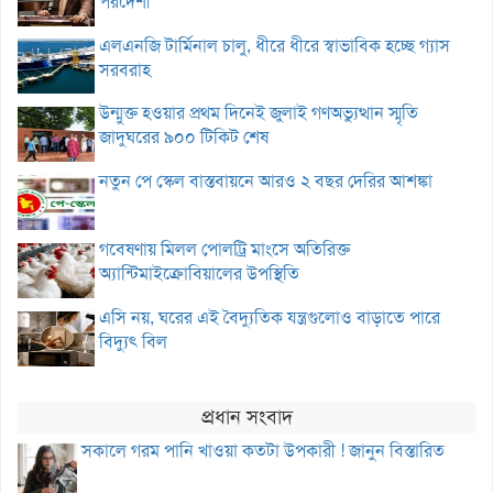
পরদেশী
এলএনজি টার্মিনাল চালু, ধীরে ধীরে স্বাভাবিক হচ্ছে গ্যাস
সরবরাহ
উন্মুক্ত হওয়ার প্রথম দিনেই জুলাই গণঅভ্যুত্থান স্মৃতি
জাদুঘরের ৯০০ টিকিট শেষ
নতুন পে স্কেল বাস্তবায়নে আরও ২ বছর দেরির আশঙ্কা
গবেষণায় মিলল পোলট্রি মাংসে অতিরিক্ত
অ্যান্টিমাইক্রোবিয়ালের উপস্থিতি
এসি নয়, ঘরের এই বৈদ্যুতিক যন্ত্রগুলোও বাড়াতে পারে
বিদ্যুৎ বিল
প্রধান সংবাদ
সকালে গরম পানি খাওয়া কতটা উপকারী ! জানুন বিস্তারিত