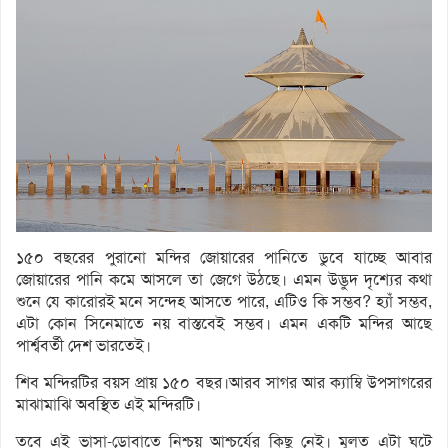
১৫০ বছরের পুরানো মন্দির জোয়ারের পানিতে ডুবে যাচ্ছে আবার
জোয়ারের পানি কমে আসলে তা জেগে উঠছে। এমন উদ্ভুদ দৃশ্যের কথা
শুনে যে কারোরই মনে সন্দেহ আসতে পারে, এটিও কি সম্ভব? হ্যাঁ সম্ভব,
এটা কোন সিনেমাতে নয় বাস্তবেই সম্ভব। এমন একটি মন্দির আছে
পার্শ্ববর্তী দেশ ভারতেই।
শিব মন্দিরটির বয়স প্রায় ১৫০ বছর।আরব সাগর আর ক্যাম্বি উপসাগরের
মাঝামাঝি অবস্থিত এই মন্দিরটি।
তবে এই ভাসা-ডোবাতে নিশ্চয় আশ্চর্যের কিছু নেই। মূলত এটা ঘটে