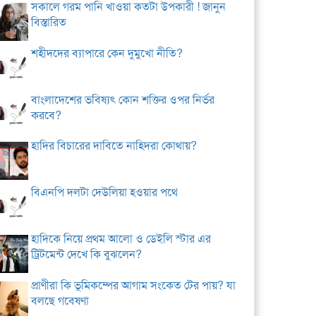
সকালে গরম পানি খাওয়া কতটা উপকারী ! জানুন
বিস্তারিত
শহীদদের ব্যাপারে কেন দুমুখো নীতি?
বাংলাদেশের ভবিষ্যৎ কোন শক্তির ওপর নির্ভর
করবে?
হাদির বিচারের দাবিতে নাহিদরা কোথায়?
বিএনপি দলটা দেউলিয়া হওয়ার পথে
হাদিকে নিয়ে প্রথম আলো ও ডেইলি স্টার এর
ট্রিটমেন্ট দেখে কি বুঝলেন?
প্রাণীরা কি ভূমিকম্পের আগাম সংকেত টের পায়? যা
বলছে গবেষণা