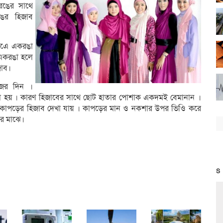
রঙের সাথে
ঙের হিজাব
ষেএে একরঙা
 একরঙা হলে
জাব।
জর দিন ।
াতা হয় । কারণ হিজাবের সাথে ছোট হাতার পোশাক একদমই বেমানান ।
র কাপড়ের হিজাব দেখা যায় । কাপড়ের মান ও নকশার উপর ভিওি করে
ের মাঝে।
S