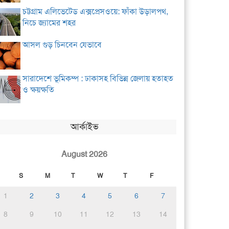
চট্টগ্রাম এলিভেটেড এক্সপ্রেসওয়ে: ফাঁকা উড়ালপথ,
নিচে জ্যামের শহর
আসল গুড় চিনবেন যেভাবে
সারাদেশে ভূমিকম্প : ঢাকাসহ বিভিন্ন জেলায় হতাহত
ও ক্ষয়ক্ষতি
আর্কাইভ
August 2026
S
M
T
W
T
F
1
2
3
4
5
6
7
8
9
10
11
12
13
14