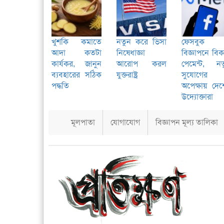
খুশকি কমাতে
নতুন করে ভিসা
ফেসবুক
আদা কতটা
নিষেধাজ্ঞা
বিজ্ঞাপনে বি
কার্যকর, জানুন
আরোপ করল
পেমেন্ট, নত
ব্যবহারের সঠিক
যুক্তরাষ্ট্র
সুযোগের
পদ্ধতি
অপেক্ষায় দে
উদ্যোক্তারা
মূলপাতা
যোগাযোগ
বিজ্ঞাপন মূল্য তালিকা