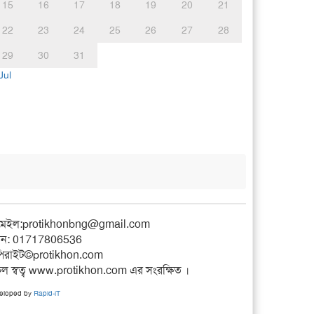
15
16
17
18
19
20
21
22
23
24
25
26
27
28
29
30
31
Jul
মেইল:
protikhonbng@gmail.com
ন: 01717806536
িরাইট©protikhon.com
ল স্বত্ব www.protikhon.com এর সংরক্ষিত ।
eloped by
Rapid-iT