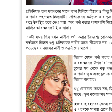
প্রতিনিয়ত হাল ফ্যাশনের সাথে তাল মিলিয়ে হিজাবও কিন্তু
আপনার পছন্দমত হিজাবটি। প্রতিদিনের কর্মস্থলে আর স
পড়ে উপস্থিত হতে দেখা যায়। আর পর্দা করার পাশাপাশি ন
মার্জিত আর অনেকটাই আলাদা।
একটা সময় ছিল যখন নারীরা পর্দা করার উদ্দেশ্যে বোরক
বর্তমানে হিজাব শুধু গুটিকয়েক নারীর মাঝে সীমাবদ্ধ নয় । 
পড়েছে সব বয়সের নারী ও তরুনীদের মাঝে ।
হিজাব যেমন পর্দা করার
আরও অনেক উপকারি দিকও
চুলের সব থেকে বড় শত্রু
আপনার ত্বক এবং চুলকে 
হিজাব ব্যবহার।
শুধু বোরকার সাথে নয়, হ
সাথে। স্কুল কলেজ সহ সকল
হিজাব ব্যবহারের ক্ষেত্রে
ও ধরণকে মাথায় রেখে হ