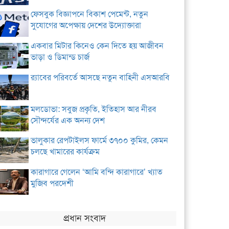
ফেসবুক বিজ্ঞাপনে বিকাশ পেমেন্ট, নতুন
সুযোগের অপেক্ষায় দেশের উদ্যোক্তারা
একবার মিটার কিনেও কেন দিতে হয় আজীবন
ভাড়া ও ডিমান্ড চার্জ
র‌্যাবের পরিবর্তে আসছে নতুন বাহিনী এসআরবি
মলডোভা: সবুজ প্রকৃতি, ইতিহাস আর নীরব
সৌন্দর্যের এক অনন্য দেশ
ভালুকার রেপটাইলস ফার্মে ৩৭০০ কুমির, কেমন
চলছে খামারের কার্যক্রম
কারাগারে গেলেন ‘আমি বন্দি কারাগারে’ খ্যাত
মুজিব পরদেশী
প্রধান সংবাদ