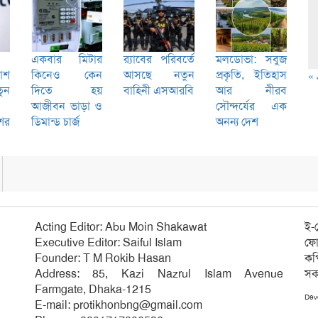
একবার মিটার
র‌্যাবের পরিবর্তে
মলডোভা: সবুজ
কাশ
কিনেও কেন
আসছে নতুন
প্রকৃতি, ইতিহাস
« 
ুন
দিতে হয়
বাহিনী এসআরবি
আর নীরব
আজীবন ভাড়া ও
সৌন্দর্যের এক
শের
ডিমান্ড চার্জ
অনন্য দেশ
Acting Editor: Abu Moin Shakawat
ই-
Executive Editor: Saiful Islam
ফো
Founder: T M Rokib Hasan
কপ
Address: 85, Kazi Nazrul Islam Avenue
সক
Farmgate, Dhaka-1215
Dev
E-mail:
protikhonbng@gmail.com