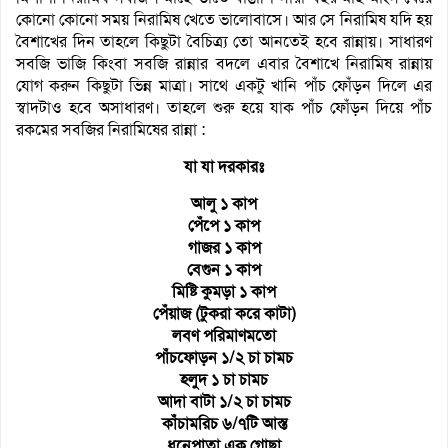
কোনো কোনো সময় নিরামিষ খেতে ভালোবাসে।
আর সে নিরামিষ যদি হয়
বৈশাখের দিন তাহলে কিছুটা বৈচিত্র্য তো আনতেই হবে রান্নায়। সাধারণ
সবজি ভাজি কিংবা সবজি রান্নার বদলে এবার বৈশাখে নিরামিষ রান্নায়
যোগ করুন কিছুটা ভিন্ন মাত্রা।
সাথে একটু খানি পাঁচ ফোঁড়ন দিলে এর
স্বাদটাও হবে অসাধারণ। তাহলে শুরু হয়ে যাক পাঁচ ফোঁড়ন দিয়ে পাঁচ
রকমের সবজির নিরামিষের রান্না :
যা যা দরকারঃ
আলু ১ কাপ
পেঁপে ১ কাপ
গাজর ১ কাপ
বেগুন ১ কাপ
মিষ্টি কুমড়া ১ কাপ
পেঁয়াজ (টুকরা করে কাটা)
লবণ পরিমাণমতো
পাঁচফোড়ন ১/২ চা চামচ
হলুদ ১ চা চামচ
আদা বাটা ১/২ চা চামচ
কাঁচামরিচ ৬/৭টি আস্ত
ধনেপাতা এক গোছা