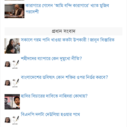
কারাগারে গেলেন ‘আমি বন্দি কারাগারে’ খ্যাত মুজিব
পরদেশী
প্রধান সংবাদ
সকালে গরম পানি খাওয়া কতটা উপকারী ! জানুন বিস্তারিত
শহীদদের ব্যাপারে কেন দুমুখো নীতি?
বাংলাদেশের ভবিষ্যৎ কোন শক্তির ওপর নির্ভর করবে?
হাদির বিচারের দাবিতে নাহিদরা কোথায়?
বিএনপি দলটা দেউলিয়া হওয়ার পথে