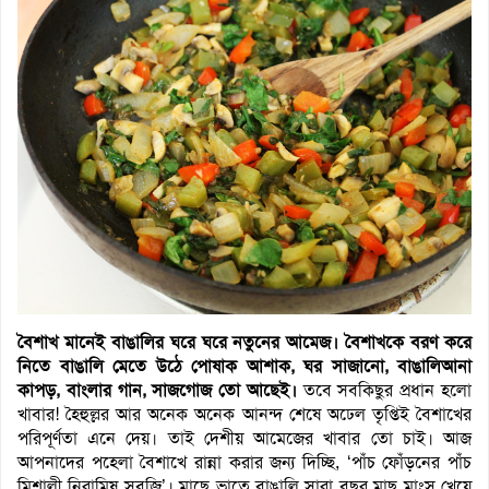
বৈশাখ মানেই বাঙালির ঘরে ঘরে নতুনের আমেজ। বৈশাখকে বরণ করে
নিতে বাঙালি মেতে উঠে পোষাক আশাক, ঘর সাজানো, বাঙালিআনা
কাপড়, বাংলার গান, সাজগোজ তো আছেই।
তবে সবকিছুর প্রধান হলো
খাবার! হৈহুল্লর আর অনেক অনেক আনন্দ শেষে অঢেল তৃপ্তিই বৈশাখের
পরিপূর্ণতা এনে দেয়। তাই দেশীয় আমেজের খাবার তো চাই। আজ
আপনাদের পহেলা
বৈশাখে রান্না করার জন্য দিচ্ছি, ‘পাঁচ ফোঁড়নের পাঁচ
মিশালী নিরামিষ সবজি’। মাছে ভাতে বাঙালি সারা বছর মাছ মাংস খেয়ে