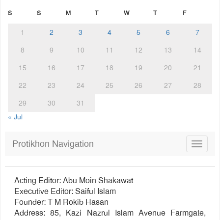
S
S
M
T
W
T
F
1
2
3
4
5
6
7
8
9
10
11
12
13
14
15
16
17
18
19
20
21
22
23
24
25
26
27
28
29
30
31
« Jul
Protikhon Navigation
Toggle
navigat
Acting Editor: Abu Moin Shakawat
Executive Editor: Saiful Islam
Founder: T M Rokib Hasan
Address: 85, Kazi Nazrul Islam Avenue Farmgate,