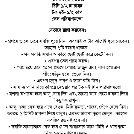
চিনি ১/২ চা চামচ
টক দই- ১/২ কাপ
তেল পরিমাণমতো
যেভাবে রান্না করবেনঃ
• প্রথমে ভালোভাবে সবজি ধুয়ে নিন। অবশ্যই কাটার আগেই ধুয়ে নেবেন।
তাহলে পুষ্টি বজায় থাকবে।
• সব সবজি সমান আকারে ছোট ছোট করে কেটে নিন।
• এরপর তেল গরম করুন।
• গরম হয়ে এলে তেলে প্রথমে পেয়াজ ভাজুন এবং লাল হয়ে এল
পাঁচফোঁড়নগুলো ভেজে নিন।
• এরপর হলুদ, লবণ ও আদা বাটা দিন।
• সামান্য পানি দিয়ে কষিয়ে নেওয়ার পর টক দই দিন পরিমাণমতো।
• মশলা কশানো হলে আলু ঢেরে দিন এবং ভালো করে নেড়ে ঢাকনা দিয়ে
কিছুক্ষণ রাখুন।
• আলু একটু সেদ্ধ হয়ে এলে বেগুন, মিষ্টি কুমড়া, গাজর, পেঁপে ঢেলে দিন।
শুরুতে ৫ মিনিট ঢাকনা দিয়ে রাখুন। এরপর ঢাকনা তুলে ফেলুন। তাহলে
সবজির রঙ নষ্ট হবে না।
• সবজি ভালোভাবে সেদ্ধ হয়ে গেলে নামানোর আগে চিনি ও ধনেপাতা
দিয়ে নেড়ে নামিয়ে ফেলুন।