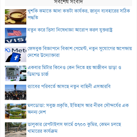
সর্বশেষ সংবাদ
খুশকি কমাতে আদা কতটা কার্যকর, জানুন ব্যবহারের সঠিক
পদ্ধতি
নতুন করে ভিসা নিষেধাজ্ঞা আরোপ করল যুক্তরাষ্ট্র
ফেসবুক বিজ্ঞাপনে বিকাশ পেমেন্ট, নতুন সুযোগের অপেক্ষায়
দেশের উদ্যোক্তারা
একবার মিটার কিনেও কেন দিতে হয় আজীবন ভাড়া ও
ডিমান্ড চার্জ
র‌্যাবের পরিবর্তে আসছে নতুন বাহিনী এসআরবি
মলডোভা: সবুজ প্রকৃতি, ইতিহাস আর নীরব সৌন্দর্যের এক
অনন্য দেশ
ভালুকার রেপটাইলস ফার্মে ৩৭০০ কুমির, কেমন চলছে
খামারের কার্যক্রম