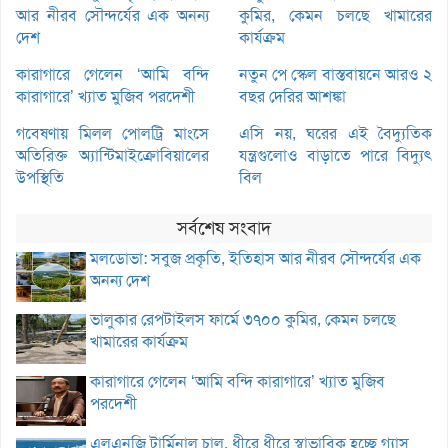
আর নীরব সৌন্দর্যের এক অনন্য
কুমির, কেমন চলছে খামারের
দেশ
কার্যক্রম
কারাগারে গেলেন ‘আমি বন্দি
নতুন পে স্কেল বাস্তবায়নে আরও ২
কারাগারে’ খ্যাত মুজিব পরদেশী
বছর দেরির আশঙ্কা
গবেষণায় মিলল পোলট্রি মাংসে
এসি নয়, ঘরের এই বৈদ্যুতিক
অতিরিক্ত অ্যান্টিমাইক্রোবিয়ালের
যন্ত্রগুলোও বাড়াতে পারে বিদ্যুৎ
উপস্থিতি
বিল
সর্বশেষ সংবাদ
মলডোভা: সবুজ প্রকৃতি, ইতিহাস আর নীরব সৌন্দর্যের এক
অনন্য দেশ
ভালুকার রেপটাইলস ফার্মে ৩৭০০ কুমির, কেমন চলছে
খামারের কার্যক্রম
কারাগারে গেলেন ‘আমি বন্দি কারাগারে’ খ্যাত মুজিব
পরদেশী
এলএনজি টার্মিনাল চালু, ধীরে ধীরে স্বাভাবিক হচ্ছে গ্যাস