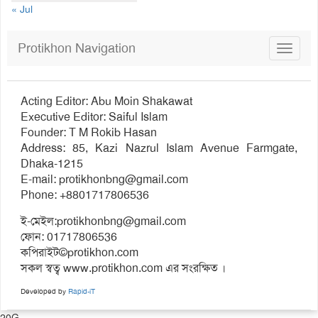
« Jul
Protikhon Navigation
Toggle
navigat
Acting Editor: Abu Moin Shakawat
Executive Editor: Saiful Islam
Founder: T M Rokib Hasan
Address: 85, Kazi Nazrul Islam Avenue Farmgate,
Dhaka-1215
E-mail:
protikhonbng@gmail.com
Phone: +8801717806536
ই-মেইল:
protikhonbng@gmail.com
ফোন: 01717806536
কপিরাইট©protikhon.com
সকল স্বত্ব www.protikhon.com এর সংরক্ষিত ।
Developed by
Rapid-iT
20G