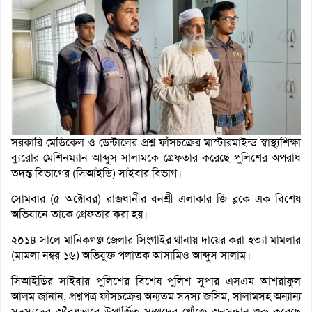
সরকারি মেডিকেল ও ডেন্টালের প্রশ্ন ফাঁসচক্রের মাস্টারমাইন্ড স্বাস্থ্যশিক্ষা
ব্যুরোর মেশিনম্যান আব্দুস সালামকে গ্রেফতার করেছে পুলিশের অপরাধ
তদন্ত বিভাগের (সিআইডি) সাইবার বিভাগ।
সোমবার (৫ অক্টোবর) রাজধানীর বনশ্রী এলাকার জি ব্লকে এক বিশেষ
অভিযানে তাকে গ্রেফতার করা হয়।
২০১৪ সালে মানিকগঞ্জ জেলার সিংগাইর থানায় দায়ের করা হত্যা মামলার
(মামলা নম্বর-১৬) অভিযুক্ত পলাতক আসামিও আব্দুস সালাম।
সিআইডির সাইবার পুলিশের বিশেষ পুলিশ সুপার এসএম আশরাফুল
আলম জানান, প্রশ্নপত্র ফাঁসচক্রের অন্যতম সদস্য জসিম, সালামসহ অন্যান্য
সদস্যদের অবৈধভাবে উপার্জিত সম্পদের খোঁজে অনুসন্ধান শুরু করেছে