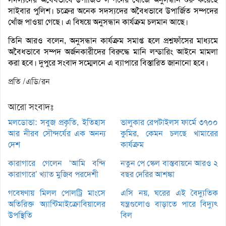
সাইবার পুলিশ। চক্রের অনেক সদস্যদের অবৈধভাবে উপার্জিত সম্পদের
খোঁজ পাওয়া গেছে। এ বিষয়ে অনুসন্ধান কার্যক্রম চলমান আছে।
তিনি আরও বলেন, অনুসন্ধান কার্যক্রম সমাপ্ত হলে প্রশ্নফাঁসের মাধ্যমে
অবৈধভাবে সম্পদ অর্জনকারীদের বিরুদ্ধে মানি লন্ডারিং আইনে মামলা
করা হবে। দুপুরে সংবাদ সম্মেলনে এ ব্যাপারে বিস্তারিত জানানো হবে।
প্রতি /এডি/রন
আরো সংবাদঃ
মলডোভা: সবুজ প্রকৃতি, ইতিহাস
ভালুকার রেপটাইলস ফার্মে ৩৭০০
আর নীরব সৌন্দর্যের এক অনন্য
কুমির, কেমন চলছে খামারের
দেশ
কার্যক্রম
কারাগারে গেলেন ‘আমি বন্দি
নতুন পে স্কেল বাস্তবায়নে আরও ২
কারাগারে’ খ্যাত মুজিব পরদেশী
বছর দেরির আশঙ্কা
গবেষণায় মিলল পোলট্রি মাংসে
এসি নয়, ঘরের এই বৈদ্যুতিক
অতিরিক্ত অ্যান্টিমাইক্রোবিয়ালের
যন্ত্রগুলোও বাড়াতে পারে বিদ্যুৎ
উপস্থিতি
বিল