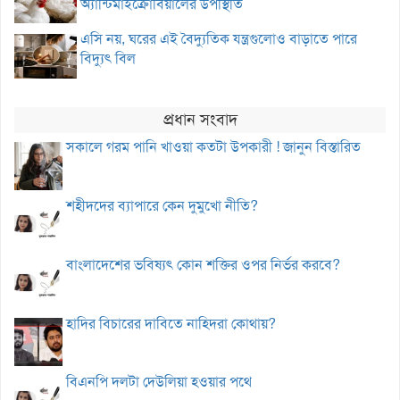
অ্যান্টিমাইক্রোবিয়ালের উপস্থিতি
এসি নয়, ঘরের এই বৈদ্যুতিক যন্ত্রগুলোও বাড়াতে পারে
বিদ্যুৎ বিল
প্রধান সংবাদ
সকালে গরম পানি খাওয়া কতটা উপকারী ! জানুন বিস্তারিত
শহীদদের ব্যাপারে কেন দুমুখো নীতি?
বাংলাদেশের ভবিষ্যৎ কোন শক্তির ওপর নির্ভর করবে?
হাদির বিচারের দাবিতে নাহিদরা কোথায়?
বিএনপি দলটা দেউলিয়া হওয়ার পথে