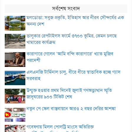
সর্বশেষ সংবাদ
মলডোভা: সবুজ প্রকৃতি, ইতিহাস আর নীরব সৌন্দর্যের এক
অনন্য দেশ
ভালুকার রেপটাইলস ফার্মে ৩৭০০ কুমির, কেমন চলছে
খামারের কার্যক্রম
কারাগারে গেলেন ‘আমি বন্দি কারাগারে’ খ্যাত মুজিব
পরদেশী
এলএনজি টার্মিনাল চালু, ধীরে ধীরে স্বাভাবিক হচ্ছে গ্যাস
সরবরাহ
উন্মুক্ত হওয়ার প্রথম দিনেই জুলাই গণঅভ্যুত্থান স্মৃতি
জাদুঘরের ৯০০ টিকিট শেষ
নতুন পে স্কেল বাস্তবায়নে আরও ২ বছর দেরির আশঙ্কা
গবেষণায় মিলল পোলট্রি মাংসে অতিরিক্ত