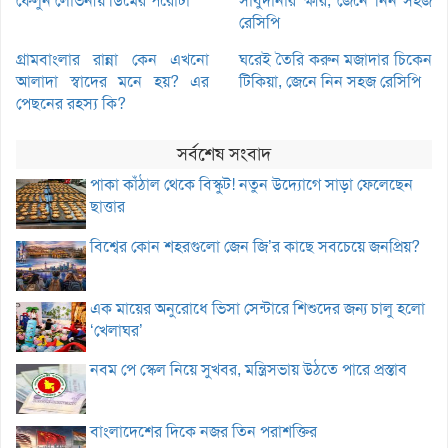
ফেলুন লোভনীয় ডিমের পরোটা
সাবুদানার ক্ষীর, জেনে নিন সহজ
রেসিপি
গ্রামবাংলার রান্না কেন এখনো
ঘরেই তৈরি করুন মজাদার চিকেন
আলাদা স্বাদের মনে হয়? এর
টিকিয়া, জেনে নিন সহজ রেসিপি
পেছনের রহস্য কি?
সর্বশেষ সংবাদ
পাকা কাঁঠাল থেকে বিস্কুট! নতুন উদ্যোগে সাড়া ফেলেছেন
ছাত্তার
বিশ্বের কোন শহরগুলো জেন জি’র কাছে সবচেয়ে জনপ্রিয়?
এক মায়ের অনুরোধে ভিসা সেন্টারে শিশুদের জন্য চালু হলো
‘খেলাঘর’
নবম পে স্কেল নিয়ে সুখবর, মন্ত্রিসভায় উঠতে পারে প্রস্তাব
বাংলাদেশের দিকে নজর তিন পরাশক্তির