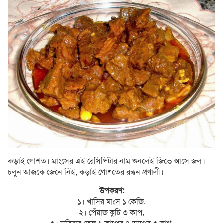
কড়াই গোশত। মাংসের এই রেসিপিটার নাম শুনলেই জিভে আসে জল।
চলুন আজকে জেনে নিই, কড়াই গোশতের রন্ধন প্রণালী।
উপকরণ:
১। খাসির মাংস ১ কেজি,
২। পেঁয়াজ কুচি ৩ কাপ,