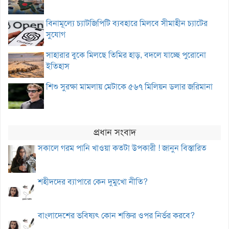
বিনামূল্যে চ্যাটজিপিটি ব্যবহারে মিলবে সীমাহীন চ্যাটের
সুযোগ
সাহারার বুকে মিলছে তিমির হাড়, বদলে যাচ্ছে পুরোনো
ইতিহাস
শিশু সুরক্ষা মামলায় মেটাকে ৫৬৭ মিলিয়ন ডলার জরিমানা
প্রধান সংবাদ
সকালে গরম পানি খাওয়া কতটা উপকারী ! জানুন বিস্তারিত
শহীদদের ব্যাপারে কেন দুমুখো নীতি?
বাংলাদেশের ভবিষ্যৎ কোন শক্তির ওপর নির্ভর করবে?