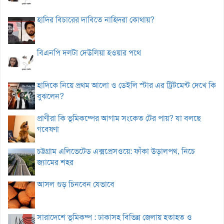
হাদির বিচারের দাবিতে নাহিদরা কোথায়?
বিএনপি দলটা দেউলিয়া হওয়ার পথে
হাদিকে নিয়ে প্রথম আলো ও ডেইলি স্টার এর ট্রিটমেন্ট দেখে কি
বুঝলেন?
প্রাণীরা কি ভূমিকম্পের আগাম সংকেত টের পায়? যা বলছে
গবেষণা
চট্টগ্রাম এলিভেটেড এক্সপ্রেসওয়ে: ফাঁকা উড়ালপথ, নিচে
জ্যামের শহর
আসল গুড় চিনবেন যেভাবে
সারাদেশে ভূমিকম্প : ঢাকাসহ বিভিন্ন জেলায় হতাহত ও