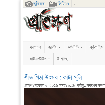
Facebook
Twitter
Google+
ছবিঘর
ভিডিও
,
মূলপাতা
জাতীয়
অর্থনীতি
পূর্ব-পশ্চিম
লাইফস্টাইল
ই-শপিং
শীত পিঠা উৎসব : কাটা পুলি
প্রকাশঃ নভেম্বর ৬, ২০১৬ সময়ঃ ৯:৩৮ পূর্বাহ্ণ.. সর্বশেষ সম্পাদ