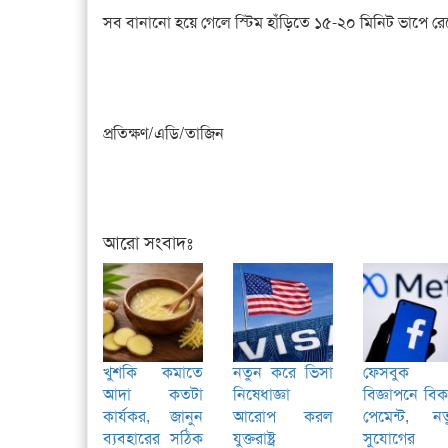
সব বানানো হয়ে গেলে স্টিম হাঁড়িতে ১৫-২০ মিনিট ভাপে র
প্রতিক্ষণ/এডি/তাজিন
আরো সংবাদঃ
খুশকি কমাতে
নতুন করে ভিসা
ফেসবুক
আদা কতটা
নিষেধাজ্ঞা
বিজ্ঞাপনে বি
কার্যকর, জানুন
আরোপ করল
পেমেন্ট, নত
ব্যবহারের সঠিক
যুক্তরাষ্ট্র
সুযোগের