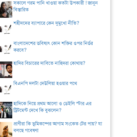
সকালে গরম পানি খাওয়া কতটা উপকারী ! জানুন
বিস্তারিত
শহীদদের ব্যাপারে কেন দুমুখো নীতি?
বাংলাদেশের ভবিষ্যৎ কোন শক্তির ওপর নির্ভর
করবে?
হাদির বিচারের দাবিতে নাহিদরা কোথায়?
বিএনপি দলটা দেউলিয়া হওয়ার পথে
হাদিকে নিয়ে প্রথম আলো ও ডেইলি স্টার এর
ট্রিটমেন্ট দেখে কি বুঝলেন?
প্রাণীরা কি ভূমিকম্পের আগাম সংকেত টের পায়? যা
বলছে গবেষণা