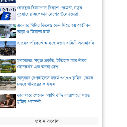
ফেসবুক বিজ্ঞাপনে বিকাশ পেমেন্ট, নতুন
সুযোগের অপেক্ষায় দেশের উদ্যোক্তারা
একবার মিটার কিনেও কেন দিতে হয় আজীবন
ভাড়া ও ডিমান্ড চার্জ
র‌্যাবের পরিবর্তে আসছে নতুন বাহিনী এসআরবি
মলডোভা: সবুজ প্রকৃতি, ইতিহাস আর নীরব
সৌন্দর্যের এক অনন্য দেশ
ভালুকার রেপটাইলস ফার্মে ৩৭০০ কুমির, কেমন
চলছে খামারের কার্যক্রম
কারাগারে গেলেন ‘আমি বন্দি কারাগারে’ খ্যাত
মুজিব পরদেশী
প্রধান সংবাদ