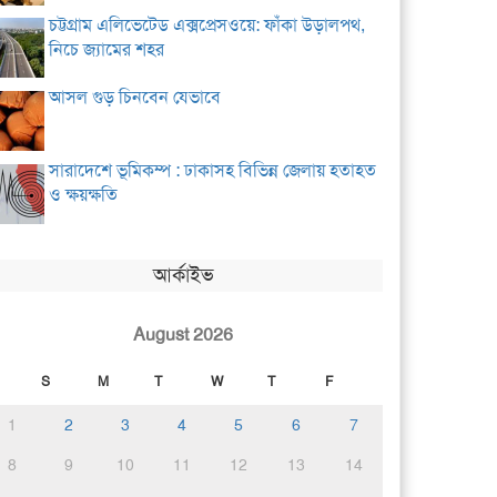
চট্টগ্রাম এলিভেটেড এক্সপ্রেসওয়ে: ফাঁকা উড়ালপথ,
নিচে জ্যামের শহর
আসল গুড় চিনবেন যেভাবে
সারাদেশে ভূমিকম্প : ঢাকাসহ বিভিন্ন জেলায় হতাহত
ও ক্ষয়ক্ষতি
আর্কাইভ
August 2026
S
M
T
W
T
F
1
2
3
4
5
6
7
8
9
10
11
12
13
14