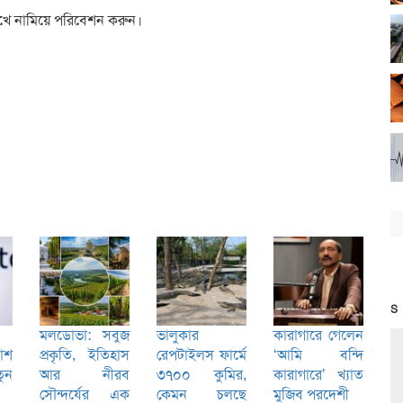
েখে নামিয়ে পরিবেশন করুন।
S
মলডোভা: সবুজ
ভালুকার
কারাগারে গেলেন
কাশ
প্রকৃতি, ইতিহাস
রেপটাইলস ফার্মে
‘আমি বন্দি
ুন
আর নীরব
৩৭০০ কুমির,
কারাগারে’ খ্যাত
সৌন্দর্যের এক
কেমন চলছে
মুজিব পরদেশী