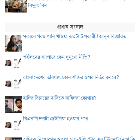
বিদ্যুৎ বিল
প্রধান সংবাদ
সকালে গরম পানি খাওয়া কতটা উপকারী ! জানুন বিস্তারিত
শহীদদের ব্যাপারে কেন দুমুখো নীতি?
বাংলাদেশের ভবিষ্যৎ কোন শক্তির ওপর নির্ভর করবে?
হাদির বিচারের দাবিতে নাহিদরা কোথায়?
বিএনপি দলটা দেউলিয়া হওয়ার পথে
হাদিকে নিয়ে প্রথম আলো ও ডেইলি স্টার এর ট্রিটমেন্ট দেখে কি