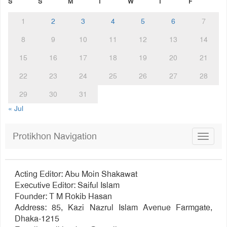
S
S
M
T
W
T
F
1
2
3
4
5
6
7
8
9
10
11
12
13
14
15
16
17
18
19
20
21
22
23
24
25
26
27
28
29
30
31
« Jul
Protikhon Navigation
Toggle
navigat
Acting Editor: Abu Moin Shakawat
Executive Editor: Saiful Islam
Founder: T M Rokib Hasan
Address: 85, Kazi Nazrul Islam Avenue Farmgate,
Dhaka-1215