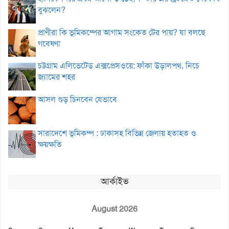
বুঝলেন?
প্রাণীরা কি ভূমিকম্পের আগাম সংকেত টের পায়? যা বলছে
গবেষণা
চট্টগ্রাম এলিভেটেড এক্সপ্রেসওয়ে: ফাঁকা উড়ালপথ, নিচে
জ্যামের শহর
আসল গুড় চিনবেন যেভাবে
সারাদেশে ভূমিকম্প : ঢাকাসহ বিভিন্ন জেলায় হতাহত ও
ক্ষয়ক্ষতি
আর্কাইভ
August 2026