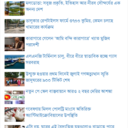
মলডোভা: সবুজ প্রকৃতি, ইতিহাস আর নীরব সৌন্দর্যের এক
অনন্য দেশ
ভালুকার রেপটাইলস ফার্মে ৩৭০০ কুমির, কেমন চলছে
খামারের কার্যক্রম
কারাগারে গেলেন ‘আমি বন্দি কারাগারে’ খ্যাত মুজিব
পরদেশী
এলএনজি টার্মিনাল চালু, ধীরে ধীরে স্বাভাবিক হচ্ছে গ্যাস
সরবরাহ
উন্মুক্ত হওয়ার প্রথম দিনেই জুলাই গণঅভ্যুত্থান স্মৃতি
জাদুঘরের ৯০০ টিকিট শেষ
নতুন পে স্কেল বাস্তবায়নে আরও ২ বছর দেরির আশঙ্কা
গবেষণায় মিলল পোলট্রি মাংসে অতিরিক্ত
অ্যান্টিমাইক্রোবিয়ালের উপস্থিতি
এসি নয়, ঘরের এই বৈদ্যুতিক যন্ত্রগুলোও বাড়াতে পারে