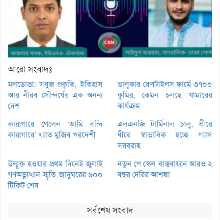
আরো সংবাদঃ
মলডোভা: সবুজ প্রকৃতি, ইতিহাস
ভালুকার রেপটাইলস ফার্মে ৩৭০০
আর নীরব সৌন্দর্যের এক অনন্য
কুমির, কেমন চলছে খামারের
দেশ
কার্যক্রম
কারাগারে গেলেন ‘আমি বন্দি
এলএনজি টার্মিনাল চালু, ধীরে
কারাগারে’ খ্যাত মুজিব পরদেশী
ধীরে স্বাভাবিক হচ্ছে গ্যাস
সরবরাহ
উন্মুক্ত হওয়ার প্রথম দিনেই জুলাই
নতুন পে স্কেল বাস্তবায়নে আরও ২
গণঅভ্যুত্থান স্মৃতি জাদুঘরের ৯০০
বছর দেরির আশঙ্কা
টিকিট শেষ
সর্বশেষ সংবাদ