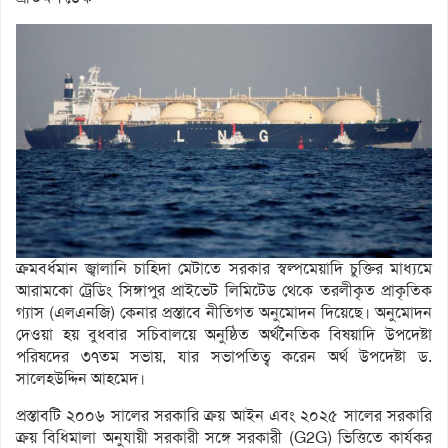
ক্রমবর্ধমান জ্বালানি চাহিদা মেটাতে সরকার স্বল্পমেয়াদি চুক্তির মাধ্যমে
আরামকো ট্রেডিং সিঙ্গাপুর প্রাইভেট লিমিটেড থেকে তরলীকৃত প্রাকৃতিক
গ্যাস (এলএনজি) কেনার প্রস্তাবে নীতিগত অনুমোদন দিয়েছে। অনুমোদন
দেওয়া হয় বুধবার সচিবালয়ে অনুষ্ঠিত অর্থনৈতিক বিষয়াদি উপদেষ্টা
পরিষদের ৩৭তম সভায়, যার সভাপতিত্ব করেন অর্থ উপদেষ্টা ড.
সালেহউদ্দিন আহমেদ।
প্রস্তাবটি ২০০৬ সালের সরকারি ক্রয় আইন এবং ২০২৫ সালের সরকারি
ক্রয় বিধিমালা অনুযায়ী সরকারী সঙ্গে সরকারী (G2G) ভিত্তিতে কার্যকর