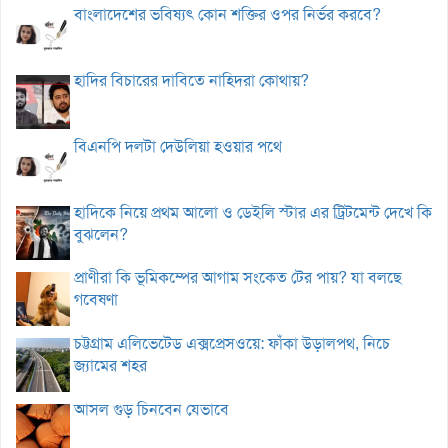
বাংলাদেশের ভবিষ্যৎ কোন শক্তির ওপর নির্ভর করবে?
হাদির বিচারের দাবিতে নাহিদরা কোথায়?
বিএনপি দলটা দেউলিয়া হওয়ার পথে
হাদিকে নিয়ে প্রথম আলো ও ডেইলি স্টার এর ট্রিটমেন্ট দেখে কি
বুঝলেন?
প্রাণীরা কি ভূমিকম্পের আগাম সংকেত টের পায়? যা বলছে
গবেষণা
চট্টগ্রাম এলিভেটেড এক্সপ্রেসওয়ে: ফাঁকা উড়ালপথ, নিচে
জ্যামের শহর
আসল গুড় চিনবেন যেভাবে