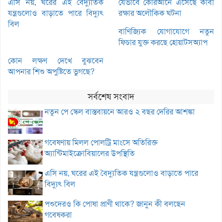
এসি নয়, ঘরের এই বৈদ্যুতিক
যেভাবে কোরআনে এসেছে কাবা
যন্ত্রগুলোও বাড়াতে পারে বিদ্যুৎ
রক্ষার অলৌকিক ঘটনা
বিল
বাণিজ্যিক যোগাযোগে নতুন
ফিচার যুক্ত করছে হোয়াটসঅ্যাপ
কোন লক্ষণ দেখে বুঝবেন
আপনার শিশু অপুষ্টিতে ভুগছে?
সর্বশেষ সংবাদ
নতুন পে স্কেল বাস্তবায়নে আরও ২ বছর দেরির আশঙ্কা
গবেষণায় মিলল পোলট্রি মাংসে অতিরিক্ত
অ্যান্টিমাইক্রোবিয়ালের উপস্থিতি
এসি নয়, ঘরের এই বৈদ্যুতিক যন্ত্রগুলোও বাড়াতে পারে
বিদ্যুৎ বিল
পশুদেরও কি পোষা প্রাণী থাকে? জানুন কী বলছেন
গবেষকরা