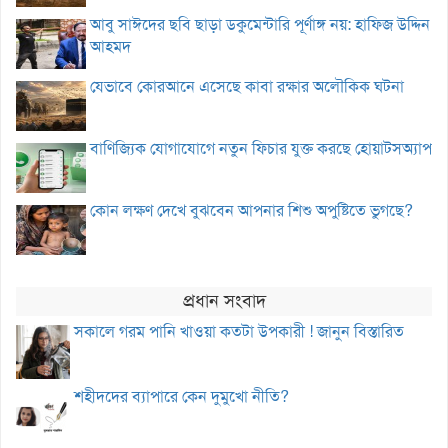
আবু সাঈদের ছবি ছাড়া ডকুমেন্টারি পূর্ণাঙ্গ নয়: হাফিজ উদ্দিন
আহমদ
যেভাবে কোরআনে এসেছে কাবা রক্ষার অলৌকিক ঘটনা
বাণিজ্যিক যোগাযোগে নতুন ফিচার যুক্ত করছে হোয়াটসঅ্যাপ
কোন লক্ষণ দেখে বুঝবেন আপনার শিশু অপুষ্টিতে ভুগছে?
প্রধান সংবাদ
সকালে গরম পানি খাওয়া কতটা উপকারী ! জানুন বিস্তারিত
শহীদদের ব্যাপারে কেন দুমুখো নীতি?