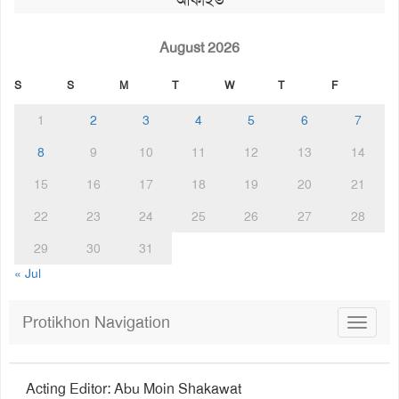
আর্কাইভ
August 2026
S
S
M
T
W
T
F
1
2
3
4
5
6
7
8
9
10
11
12
13
14
15
16
17
18
19
20
21
22
23
24
25
26
27
28
29
30
31
« Jul
Protikhon Navigation
Toggle
navigat
Acting Editor: Abu Moin Shakawat