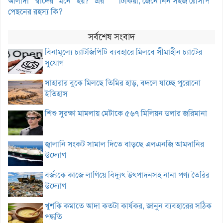
আলাদা স্বাদের মনে হয়? এর
টিকিয়া, জেনে নিন সহজ রেসিপি
পেছনের রহস্য কি?
সর্বশেষ সংবাদ
বিনামূল্যে চ্যাটজিপিটি ব্যবহারে মিলবে সীমাহীন চ্যাটের
সুযোগ
সাহারার বুকে মিলছে তিমির হাড়, বদলে যাচ্ছে পুরোনো
ইতিহাস
শিশু সুরক্ষা মামলায় মেটাকে ৫৬৭ মিলিয়ন ডলার জরিমানা
জ্বালানি সংকট সামাল দিতে বাড়ছে এলএনজি আমদানির
উদ্যোগ
বর্জ্যকে কাজে লাগিয়ে বিদ্যুৎ উৎপাদনসহ নানা পণ্য তৈরির
উদ্যোগ
খুশকি কমাতে আদা কতটা কার্যকর, জানুন ব্যবহারের সঠিক
পদ্ধতি