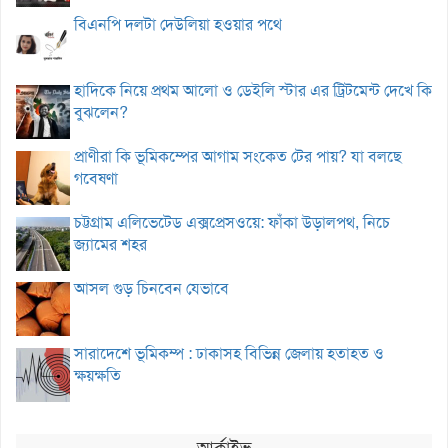
বিএনপি দলটা দেউলিয়া হওয়ার পথে
হাদিকে নিয়ে প্রথম আলো ও ডেইলি স্টার এর ট্রিটমেন্ট দেখে কি
বুঝলেন?
প্রাণীরা কি ভূমিকম্পের আগাম সংকেত টের পায়? যা বলছে
গবেষণা
চট্টগ্রাম এলিভেটেড এক্সপ্রেসওয়ে: ফাঁকা উড়ালপথ, নিচে
জ্যামের শহর
আসল গুড় চিনবেন যেভাবে
সারাদেশে ভূমিকম্প : ঢাকাসহ বিভিন্ন জেলায় হতাহত ও
ক্ষয়ক্ষতি