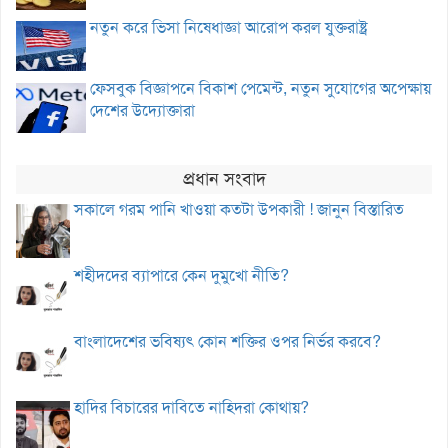
নতুন করে ভিসা নিষেধাজ্ঞা আরোপ করল যুক্তরাষ্ট্র
ফেসবুক বিজ্ঞাপনে বিকাশ পেমেন্ট, নতুন সুযোগের অপেক্ষায়
দেশের উদ্যোক্তারা
প্রধান সংবাদ
সকালে গরম পানি খাওয়া কতটা উপকারী ! জানুন বিস্তারিত
শহীদদের ব্যাপারে কেন দুমুখো নীতি?
বাংলাদেশের ভবিষ্যৎ কোন শক্তির ওপর নির্ভর করবে?
হাদির বিচারের দাবিতে নাহিদরা কোথায়?