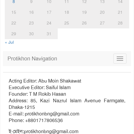
8
9
10
11
12
13
14
15
16
17
18
19
20
21
22
23
24
25
26
27
28
29
30
31
« Jul
Protikhon Navigation
Toggle
navigat
Acting Editor: Abu Moin Shakawat
Executive Editor: Saiful Islam
Founder: T M Rokib Hasan
Address: 85, Kazi Nazrul Islam Avenue Farmgate,
Dhaka-1215
E-mail:
protikhonbng@gmail.com
Phone: +8801717806536
ই-মেইল:
protikhonbng@gmail.com