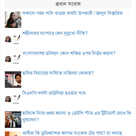
প্রধান সংবাদ
সকালে গরম পানি খাওয়া কতটা উপকারী ! জানুন বিস্তারিত
শহীদদের ব্যাপারে কেন দুমুখো নীতি?
বাংলাদেশের ভবিষ্যৎ কোন শক্তির ওপর নির্ভর করবে?
হাদির বিচারের দাবিতে নাহিদরা কোথায়?
বিএনপি দলটা দেউলিয়া হওয়ার পথে
হাদিকে নিয়ে প্রথম আলো ও ডেইলি স্টার এর ট্রিটমেন্ট দেখে কি
বুঝলেন?
প্রাণীরা কি ভূমিকম্পের আগাম সংকেত টের পায়? যা বলছে