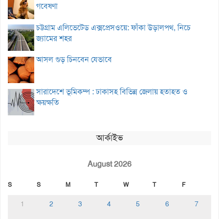
গবেষণা
চট্টগ্রাম এলিভেটেড এক্সপ্রেসওয়ে: ফাঁকা উড়ালপথ, নিচে
জ্যামের শহর
আসল গুড় চিনবেন যেভাবে
সারাদেশে ভূমিকম্প : ঢাকাসহ বিভিন্ন জেলায় হতাহত ও
ক্ষয়ক্ষতি
আর্কাইভ
August 2026
S
S
M
T
W
T
F
1
2
3
4
5
6
7