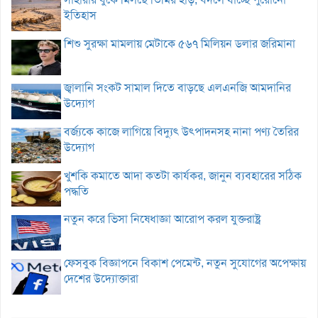
ইতিহাস
শিশু সুরক্ষা মামলায় মেটাকে ৫৬৭ মিলিয়ন ডলার জরিমানা
জ্বালানি সংকট সামাল দিতে বাড়ছে এলএনজি আমদানির
উদ্যোগ
বর্জ্যকে কাজে লাগিয়ে বিদ্যুৎ উৎপাদনসহ নানা পণ্য তৈরির
উদ্যোগ
খুশকি কমাতে আদা কতটা কার্যকর, জানুন ব্যবহারের সঠিক
পদ্ধতি
নতুন করে ভিসা নিষেধাজ্ঞা আরোপ করল যুক্তরাষ্ট্র
ফেসবুক বিজ্ঞাপনে বিকাশ পেমেন্ট, নতুন সুযোগের অপেক্ষায়
দেশের উদ্যোক্তারা