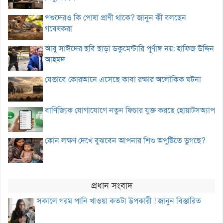
পশুদেরও কি পোষা প্রাণী থাকে? জানুন কী বলছেন
গবেষকরা
আবু সাঈদের ছবি ছাড়া ডকুমেন্টারি পূর্ণাঙ্গ নয়: হাফিজ উদ্দিন
আহমদ
যেভাবে কোরআনে এসেছে কাবা রক্ষার অলৌকিক ঘটনা
বাণিজ্যিক যোগাযোগে নতুন ফিচার যুক্ত করছে হোয়াটসঅ্যাপ
কোন লক্ষণ দেখে বুঝবেন আপনার শিশু অপুষ্টিতে ভুগছে?
প্রধান সংবাদ
সকালে গরম পানি খাওয়া কতটা উপকারী ! জানুন বিস্তারিত