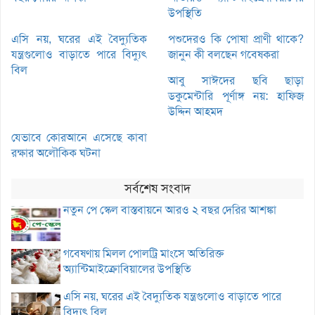
উপস্থিতি
এসি নয়, ঘরের এই বৈদ্যুতিক
পশুদেরও কি পোষা প্রাণী থাকে?
যন্ত্রগুলোও বাড়াতে পারে বিদ্যুৎ
জানুন কী বলছেন গবেষকরা
বিল
আবু সাঈদের ছবি ছাড়া
ডকুমেন্টারি পূর্ণাঙ্গ নয়: হাফিজ
উদ্দিন আহমদ
যেভাবে কোরআনে এসেছে কাবা
রক্ষার অলৌকিক ঘটনা
সর্বশেষ সংবাদ
নতুন পে স্কেল বাস্তবায়নে আরও ২ বছর দেরির আশঙ্কা
গবেষণায় মিলল পোলট্রি মাংসে অতিরিক্ত
অ্যান্টিমাইক্রোবিয়ালের উপস্থিতি
এসি নয়, ঘরের এই বৈদ্যুতিক যন্ত্রগুলোও বাড়াতে পারে
বিদ্যুৎ বিল