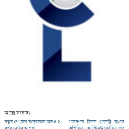
আরো সংবাদঃ
নতুন পে স্কেল বাস্তবায়নে আরও ২
গবেষণায় মিলল পোলট্রি মাংসে
বছর দেরির আশঙ্কা
অতিরিক্ত অ্যান্টিমাইক্রোবিয়ালের