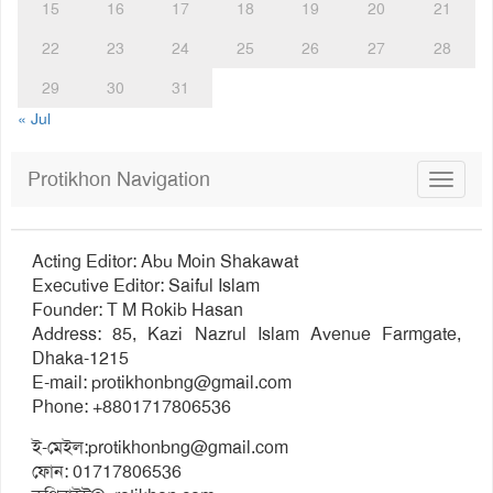
15
16
17
18
19
20
21
22
23
24
25
26
27
28
29
30
31
« Jul
Protikhon Navigation
Toggle
navigat
Acting Editor: Abu Moin Shakawat
Executive Editor: Saiful Islam
Founder: T M Rokib Hasan
Address: 85, Kazi Nazrul Islam Avenue Farmgate,
Dhaka-1215
E-mail:
protikhonbng@gmail.com
Phone: +8801717806536
ই-মেইল:
protikhonbng@gmail.com
ফোন: 01717806536