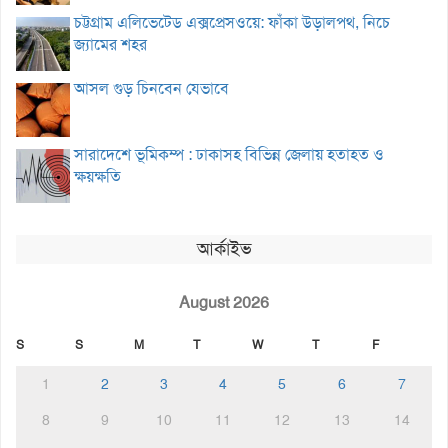
চট্টগ্রাম এলিভেটেড এক্সপ্রেসওয়ে: ফাঁকা উড়ালপথ, নিচে
জ্যামের শহর
আসল গুড় চিনবেন যেভাবে
সারাদেশে ভূমিকম্প : ঢাকাসহ বিভিন্ন জেলায় হতাহত ও
ক্ষয়ক্ষতি
আর্কাইভ
August 2026
S
S
M
T
W
T
F
1
2
3
4
5
6
7
8
9
10
11
12
13
14