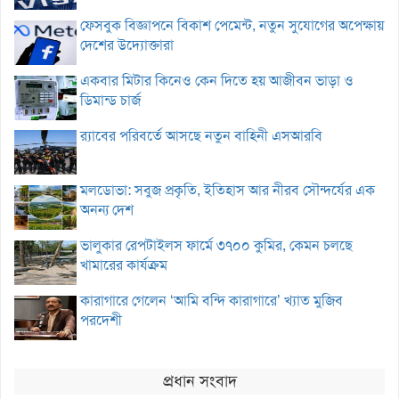
ফেসবুক বিজ্ঞাপনে বিকাশ পেমেন্ট, নতুন সুযোগের অপেক্ষায়
দেশের উদ্যোক্তারা
একবার মিটার কিনেও কেন দিতে হয় আজীবন ভাড়া ও
ডিমান্ড চার্জ
র‌্যাবের পরিবর্তে আসছে নতুন বাহিনী এসআরবি
মলডোভা: সবুজ প্রকৃতি, ইতিহাস আর নীরব সৌন্দর্যের এক
অনন্য দেশ
ভালুকার রেপটাইলস ফার্মে ৩৭০০ কুমির, কেমন চলছে
খামারের কার্যক্রম
কারাগারে গেলেন ‘আমি বন্দি কারাগারে’ খ্যাত মুজিব
পরদেশী
প্রধান সংবাদ