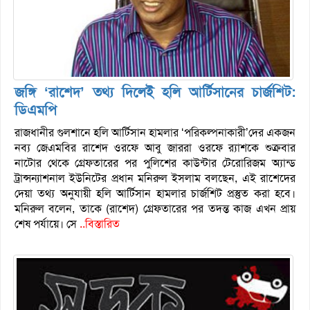
জঙ্গি ‘র‌াশেদ’ তথ্য দিলেই হলি আর্টিসানের চার্জশিট:
ডিএমপি
রাজধানীর গুলশানে হলি আর্টিসান হামলার ‘পরিকল্পনাকারী’দের একজন
নব্য জেএমবির রাশেদ ওরফে আবু জাররা ওরফে র‌্যাশকে শুক্রবার
নাটোর থেকে গ্রেফতারের পর পুলিশের কাউন্টার টেরোরিজম অ্যান্ড
ট্রান্সন্যাশনাল ইউনিটের প্রধান মনিরুল ইসলাম বলছেন, এই রাশেদের
দেয়া তথ্য অনুযায়ী হলি আর্টিসান হামলার চার্জশিট প্রস্তুত করা হবে।
মনিরুল বলেন, তাকে (রাশেদ) গ্রেফতারের পর তদন্ত কাজ এখন প্রায়
শেষ পর্যায়ে। সে
..বিস্তারিত