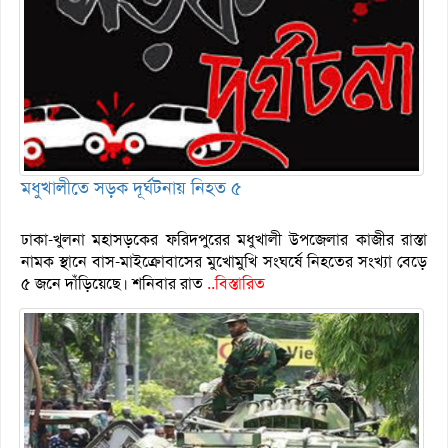
মধুখালীতে সড়ক দূর্ঘটনায় নিহত ৫
ঢাকা-খুলনা মহাসড়কের ফরিদপুরের মধুখালী উপজেলার কাজীর রাস্তা
নামক স্থানে বাস-মাইক্রোবাসের মুখোমুখি সংঘর্ষে নিহতের সংখ্যা বেড়ে
৫ জনে দাঁড়িয়েছে। শনিবার রাত
..বিস্তারিত