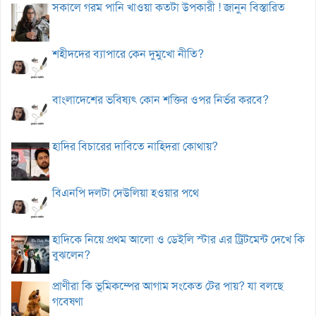
সকালে গরম পানি খাওয়া কতটা উপকারী ! জানুন বিস্তারিত
শহীদদের ব্যাপারে কেন দুমুখো নীতি?
বাংলাদেশের ভবিষ্যৎ কোন শক্তির ওপর নির্ভর করবে?
হাদির বিচারের দাবিতে নাহিদরা কোথায়?
বিএনপি দলটা দেউলিয়া হওয়ার পথে
হাদিকে নিয়ে প্রথম আলো ও ডেইলি স্টার এর ট্রিটমেন্ট দেখে কি
বুঝলেন?
প্রাণীরা কি ভূমিকম্পের আগাম সংকেত টের পায়? যা বলছে
গবেষণা