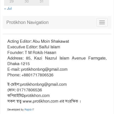
29
30
31
« Jul
Protikhon Navigation
Toggle
navigat
Acting Editor: Abu Moin Shakawat
Executive Editor: Saiful Islam
Founder: T M Rokib Hasan
Address: 85, Kazi Nazrul Islam Avenue Farmgate,
Dhaka-1215
E-mail:
protikhonbng@gmail.com
Phone: +8801717806536
ই-মেইল:
protikhonbng@gmail.com
ফোন: 01717806536
কপিরাইট©protikhon.com
সকল স্বত্ব www.protikhon.com এর সংরক্ষিত ।
Developed by
Rapid-iT