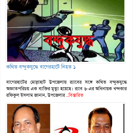
কথিত বন্দুকযুদ্ধে বাগেরহাটে নিহত ১
বাগেরহাটের মোল্লাহাট উপজেলায় র‌্যাবের সঙ্গে কথিত বন্দুকযুদ্ধে
অজ্ঞাতপরিচয় এক ব্যক্তির মৃত্যু হয়েছে। র‌্যাব ৬-এর অধিনায়ক খন্দকার
রফিকুল ইসলাম জানান, উপজেলার
..বিস্তারিত