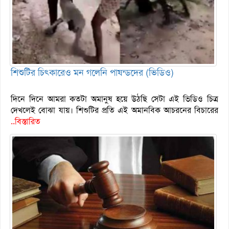
শিশুটির চিৎকারেও মন গলেনি পাষন্ডদের (ভিডিও)
দিনে দিনে আমরা কতটা অমানুষ হয়ে উঠছি সেটা এই ভিডিও চিত্র
দেখলেই বোঝা যায়। শিশুটির প্রতি এই অমানবিক আচরনের বিচারের
..বিস্তারিত