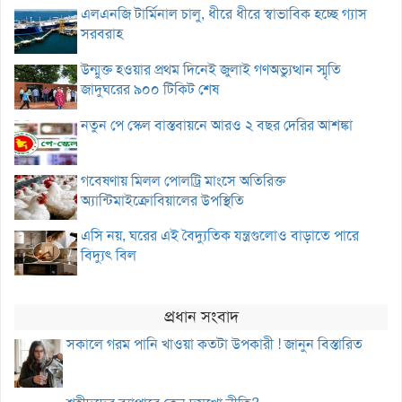
এলএনজি টার্মিনাল চালু, ধীরে ধীরে স্বাভাবিক হচ্ছে গ্যাস
সরবরাহ
উন্মুক্ত হওয়ার প্রথম দিনেই জুলাই গণঅভ্যুত্থান স্মৃতি
জাদুঘরের ৯০০ টিকিট শেষ
নতুন পে স্কেল বাস্তবায়নে আরও ২ বছর দেরির আশঙ্কা
গবেষণায় মিলল পোলট্রি মাংসে অতিরিক্ত
অ্যান্টিমাইক্রোবিয়ালের উপস্থিতি
এসি নয়, ঘরের এই বৈদ্যুতিক যন্ত্রগুলোও বাড়াতে পারে
বিদ্যুৎ বিল
প্রধান সংবাদ
সকালে গরম পানি খাওয়া কতটা উপকারী ! জানুন বিস্তারিত