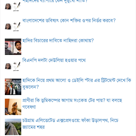
শহীদদের ব্যাপারে কেন দুমুখো নীতি?
বাংলাদেশের ভবিষ্যৎ কোন শক্তির ওপর নির্ভর করবে?
হাদির বিচারের দাবিতে নাহিদরা কোথায়?
বিএনপি দলটা দেউলিয়া হওয়ার পথে
হাদিকে নিয়ে প্রথম আলো ও ডেইলি স্টার এর ট্রিটমেন্ট দেখে কি
বুঝলেন?
প্রাণীরা কি ভূমিকম্পের আগাম সংকেত টের পায়? যা বলছে
গবেষণা
চট্টগ্রাম এলিভেটেড এক্সপ্রেসওয়ে: ফাঁকা উড়ালপথ, নিচে
জ্যামের শহর