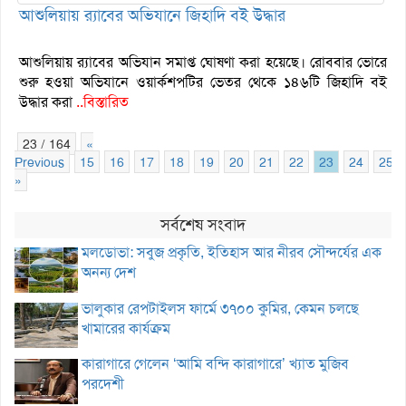
আশুলিয়ায় র‌্যাবের অভিযানে জিহাদি বই উদ্ধার
আশুলিয়ায় র‌্যাবের অভিযান সমাপ্ত ঘোষণা করা হয়েছে। রোববার ভোরে
শুরু হওয়া অভিযানে ওয়ার্কশপটির ভেতর থেকে ১৪৬টি জিহাদি বই
উদ্ধার করা
..বিস্তারিত
23 / 164
«
Previous
15
16
17
18
19
20
21
22
23
24
25
»
সর্বশেষ সংবাদ
মলডোভা: সবুজ প্রকৃতি, ইতিহাস আর নীরব সৌন্দর্যের এক
অনন্য দেশ
ভালুকার রেপটাইলস ফার্মে ৩৭০০ কুমির, কেমন চলছে
খামারের কার্যক্রম
কারাগারে গেলেন ‘আমি বন্দি কারাগারে’ খ্যাত মুজিব
পরদেশী