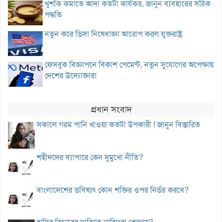
খুশকি কমাতে আদা কতটা কার্যকর, জানুন ব্যবহারের সঠিক
পদ্ধতি
নতুন করে ভিসা নিষেধাজ্ঞা আরোপ করল যুক্তরাষ্ট্র
ফেসবুক বিজ্ঞাপনে বিকাশ পেমেন্ট, নতুন সুযোগের অপেক্ষায়
দেশের উদ্যোক্তারা
প্রধান সংবাদ
সকালে গরম পানি খাওয়া কতটা উপকারী ! জানুন বিস্তারিত
শহীদদের ব্যাপারে কেন দুমুখো নীতি?
বাংলাদেশের ভবিষ্যৎ কোন শক্তির ওপর নির্ভর করবে?