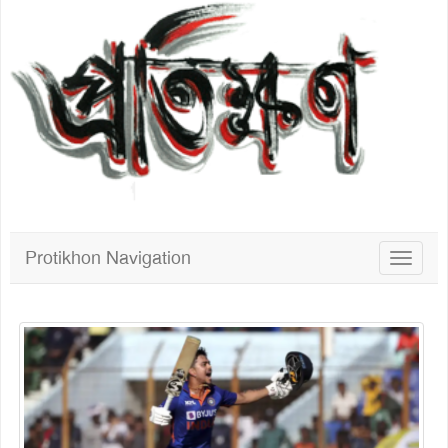
Protikhon Navigation
Toggle
navigat