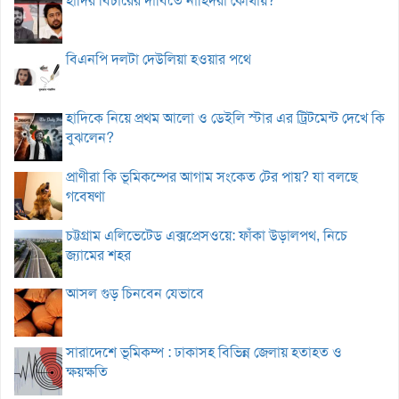
হাদির বিচারের দাবিতে নাহিদরা কোথায়?
বিএনপি দলটা দেউলিয়া হওয়ার পথে
হাদিকে নিয়ে প্রথম আলো ও ডেইলি স্টার এর ট্রিটমেন্ট দেখে কি
বুঝলেন?
প্রাণীরা কি ভূমিকম্পের আগাম সংকেত টের পায়? যা বলছে
গবেষণা
চট্টগ্রাম এলিভেটেড এক্সপ্রেসওয়ে: ফাঁকা উড়ালপথ, নিচে
জ্যামের শহর
আসল গুড় চিনবেন যেভাবে
সারাদেশে ভূমিকম্প : ঢাকাসহ বিভিন্ন জেলায় হতাহত ও
ক্ষয়ক্ষতি