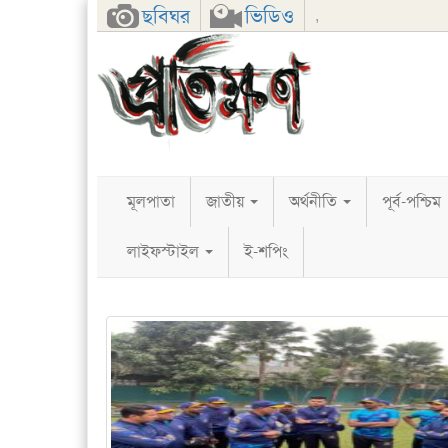
Facebook
Twitter
Google+
ছবিঘর
ভিডিও
,
মূলপাতা
জাতীয়
অর্থনীতি
পূর্ব-পশ্চিম
লাইফস্টাইল
ই-শপিং