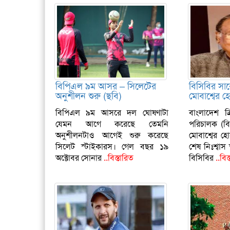
বিপিএল ৯ম আসর – সিলেটের
বিসিবির সা
অনুশীলন শুরু (ছবি)
মোবাশ্বের হ
বিপিএল ৯ম আসরে দল ঘোষণাটা
বাংলাদেশ ক
যেমন আগে করেছে তেমনি
পরিচালক (বিস
অনুশীলনটাও আগেই শুরু করেছে
মোবাশ্বের 
সিলেট স্টাইকারস। গেল বছর ১৯
শেষ নিঃশ্বাস 
অক্টোবর সোনার
..বিস্তারিত
বিসিবির
..বিস