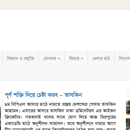
বিজ্ঞান ও প্রযুক্তি
বোধদয়
ফিচার
খেলার মাঠ
বিনো
পূর্ণ শক্তি দিয়ে চেষ্টা করব – তাসকিন
৯ম বিপিএল আসরে মাঠে নামতে প্রস্তত দেশসেরা পেসার তাসকিন
আহমেদ। এবারের আসরে তাসকিন ঢাকা ডমিনেটরস এর আইকন
ক্রিকেটার। গতকালই দলের সাথে যোগ দিয়ে আজ মিরপুরের
একাডেমি মাঠে অনুশীলন সারলেন। তবে অনুশীলনে নামার আগে
টিম ম্যানেজমেন্ট এর সাথে ক্রিকেটারদের বৈঠক হয়ে গেল। তাতে