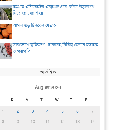
চট্টগ্রাম এলিভেটেড এক্সপ্রেসওয়ে: ফাঁকা উড়ালপথ,
নিচে জ্যামের শহর
আসল গুড় চিনবেন যেভাবে
সারাদেশে ভূমিকম্প : ঢাকাসহ বিভিন্ন জেলায় হতাহত
ও ক্ষয়ক্ষতি
আর্কাইভ
August 2026
S
M
T
W
T
F
1
2
3
4
5
6
7
8
9
10
11
12
13
14