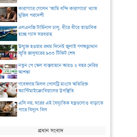
কারাগারে গেলেন ‘আমি বন্দি কারাগারে’ খ্যাত
মুজিব পরদেশী
এলএনজি টার্মিনাল চালু, ধীরে ধীরে স্বাভাবিক
হচ্ছে গ্যাস সরবরাহ
উন্মুক্ত হওয়ার প্রথম দিনেই জুলাই গণঅভ্যুত্থান
স্মৃতি জাদুঘরের ৯০০ টিকিট শেষ
নতুন পে স্কেল বাস্তবায়নে আরও ২ বছর দেরির
আশঙ্কা
গবেষণায় মিলল পোলট্রি মাংসে অতিরিক্ত
অ্যান্টিমাইক্রোবিয়ালের উপস্থিতি
এসি নয়, ঘরের এই বৈদ্যুতিক যন্ত্রগুলোও বাড়াতে
পারে বিদ্যুৎ বিল
প্রধান সংবাদ