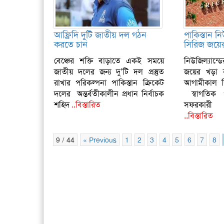
আফ্রিদি দুটি জাতীয় দল গঠন
পাকিস্তান নি
করতে চান
সিরিজ জয়ের
বেঞ্চের শক্তি বাড়াতে একই সময়ে
নিউজিল্যান্ড
জাতীয় দলের জন্য দু’টি দল প্রস্তুত
জয়ের খড়া ক
রাখার পরিকল্পনা পাকিস্তান ক্রিকেট
আগামীকাল দ্ব
দলের অন্তর্বতীকালীন প্রধান নির্বাচক
স্বাগতিক প
শহিদ
..বিস্তারিত
সফরকারী নি
..বিস্তারিত
9 / 44
« Previous
1
2
3
4
5
6
7
8