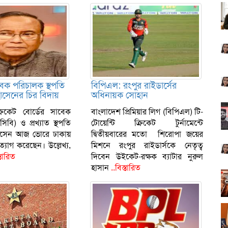
বেক পরিচালক স্থপতি
বিপিএল: রংপুর রাইডার্সের
োসেনের চির বিদায়
অধিনায়ক সোহান
্রিকেট বোর্ডের সাবেক
বাংলাদেশ প্রিমিয়ার লিগ (বিপিএল) টি-
িবি) ও প্রখ্যাত স্থপতি
টোয়েন্টি ক্রিকেট টুর্নামেন্টে
হোসেন আজ ভোরে ঢাকায়
দ্বিতীয়বারের মতো শিরোপা জয়ের
ত্যাগ করেছেন। উল্লেখ্য,
মিশনে রংপুর রাইডার্সকে নেতৃত্ব
্তারিত
দিবেন উইকেট-রক্ষক ব্যাটার নুরুল
হাসান
..বিস্তারিত