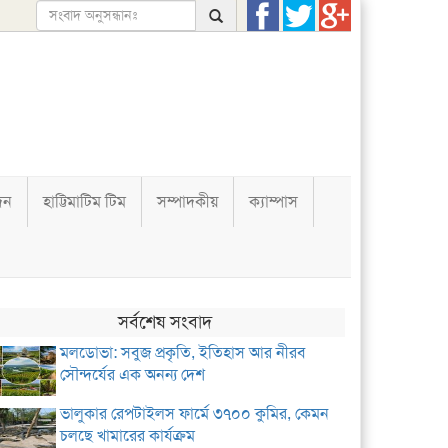
দন
হাট্টিমাটিম টিম
সম্পাদকীয়
ক্যাম্পাস
সর্বশেষ সংবাদ
মলডোভা: সবুজ প্রকৃতি, ইতিহাস আর নীরব
সৌন্দর্যের এক অনন্য দেশ
ভালুকার রেপটাইলস ফার্মে ৩৭০০ কুমির, কেমন
চলছে খামারের কার্যক্রম