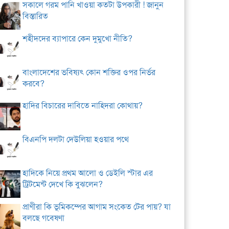
সকালে গরম পানি খাওয়া কতটা উপকারী ! জানুন
বিস্তারিত
শহীদদের ব্যাপারে কেন দুমুখো নীতি?
বাংলাদেশের ভবিষ্যৎ কোন শক্তির ওপর নির্ভর
করবে?
হাদির বিচারের দাবিতে নাহিদরা কোথায়?
বিএনপি দলটা দেউলিয়া হওয়ার পথে
হাদিকে নিয়ে প্রথম আলো ও ডেইলি স্টার এর
ট্রিটমেন্ট দেখে কি বুঝলেন?
প্রাণীরা কি ভূমিকম্পের আগাম সংকেত টের পায়? যা
বলছে গবেষণা