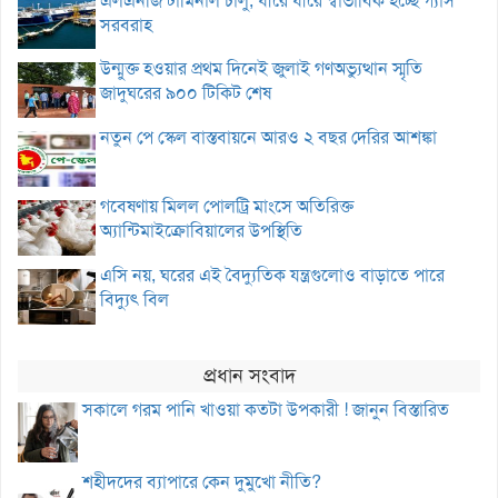
এলএনজি টার্মিনাল চালু, ধীরে ধীরে স্বাভাবিক হচ্ছে গ্যাস
সরবরাহ
উন্মুক্ত হওয়ার প্রথম দিনেই জুলাই গণঅভ্যুত্থান স্মৃতি
জাদুঘরের ৯০০ টিকিট শেষ
নতুন পে স্কেল বাস্তবায়নে আরও ২ বছর দেরির আশঙ্কা
গবেষণায় মিলল পোলট্রি মাংসে অতিরিক্ত
অ্যান্টিমাইক্রোবিয়ালের উপস্থিতি
এসি নয়, ঘরের এই বৈদ্যুতিক যন্ত্রগুলোও বাড়াতে পারে
বিদ্যুৎ বিল
প্রধান সংবাদ
সকালে গরম পানি খাওয়া কতটা উপকারী ! জানুন বিস্তারিত
শহীদদের ব্যাপারে কেন দুমুখো নীতি?