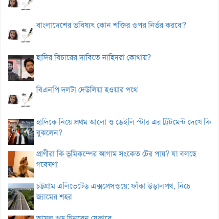
বাংলাদেশের ভবিষ্যৎ কোন শক্তির ওপর নির্ভর করবে?
হাদির বিচারের দাবিতে নাহিদরা কোথায়?
বিএনপি দলটা দেউলিয়া হওয়ার পথে
হাদিকে নিয়ে প্রথম আলো ও ডেইলি স্টার এর ট্রিটমেন্ট দেখে কি
বুঝলেন?
প্রাণীরা কি ভূমিকম্পের আগাম সংকেত টের পায়? যা বলছে
গবেষণা
চট্টগ্রাম এলিভেটেড এক্সপ্রেসওয়ে: ফাঁকা উড়ালপথ, নিচে
জ্যামের শহর
আসল গুড় চিনবেন যেভাবে