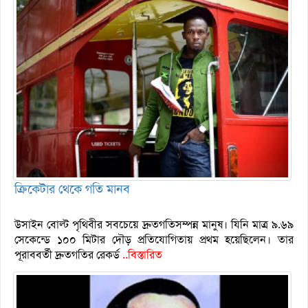
ক্রিকেটার থেকে গতি মানব
উসাইন বোল্ট পৃথিবীর সবচেয়ে দ্রুতগতিসম্পন্ন মানুষ। যিনি মাত্র ৯.৬৯
সেকেন্ডে ১০০ মিটার দৌড় প্রতিযোগিতায় প্রথম হয়েছিলেন। তার
পূরাববর্তী দ্রুতগতির রেকর্ড
..বিস্তারিত