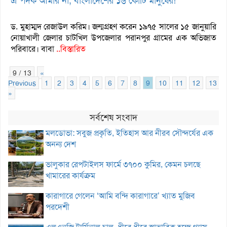
এ পদক আমার না, বাংলাদেশের ১৬ কোটি মানুষের!
ড. মুহাম্মদ রেজাউল করিম। জন্মগ্রহণ করেন ১৯৭৫ সালের ১৫ জানুয়ারি
নোয়াখালী জেলার চাটখিল উপজেলার পরানপুর গ্রামের এক অভিজাত
পরিবারে। বাবা
..বিস্তারিত
9 / 13
«
Previous
1
2
3
4
5
6
7
8
9
10
11
12
13
»
সর্বশেষ সংবাদ
মলডোভা: সবুজ প্রকৃতি, ইতিহাস আর নীরব সৌন্দর্যের এক
অনন্য দেশ
ভালুকার রেপটাইলস ফার্মে ৩৭০০ কুমির, কেমন চলছে
খামারের কার্যক্রম
কারাগারে গেলেন ‘আমি বন্দি কারাগারে’ খ্যাত মুজিব
পরদেশী