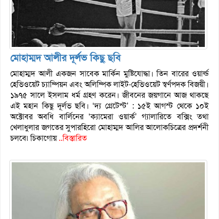
মোহাম্মদ আলীর দূর্লভ কিছু ছবি
মোহাম্মদ আলী একজন সাবেক মার্কিন মুষ্টিযোদ্ধা। তিন বারের ওয়ার্ল্ড
হেভিওয়েট চ্যাম্পিয়ন এবং অলিম্পিক লাইট-হেভিওয়েট স্বর্ণপদক বিজয়ী।
১৯৭৫ সালে ইসলাম ধর্ম গ্রহণ করেন। জীবনের জয়গানে আজ থাকছে
এই মহান কিছু দূর্লভ ছবি। ‘দ্য গ্রেটেস্ট’ : ১৫ই আগস্ট থেকে ১০ই
অক্টোবর অবধি বার্লিনের ‘ক্যামেরা ওয়ার্ক’ গ্যালারিতে বক্সিং তথা
খেলাধুলার জগতের সুপারহিরো মোহাম্মদ আলির আলোকচিত্রের প্রদর্শনী
চলবে৷ চিকাগোয়
..বিস্তারিত