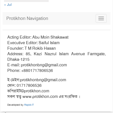
« Jul
Protikhon Navigation
Toggle
navigat
Acting Editor: Abu Moin Shakawat
Executive Editor: Saiful Islam
Founder: T M Rokib Hasan
Address: 85, Kazi Nazrul Islam Avenue Farmgate,
Dhaka-1215
E-mail:
protikhonbng@gmail.com
Phone: +8801717806536
ই-মেইল:
protikhonbng@gmail.com
ফোন: 01717806536
কপিরাইট©protikhon.com
সকল স্বত্ব www.protikhon.com এর সংরক্ষিত ।
Developed by
Rapid-iT