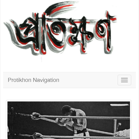
Protikhon Navigation
Toggle
navigat