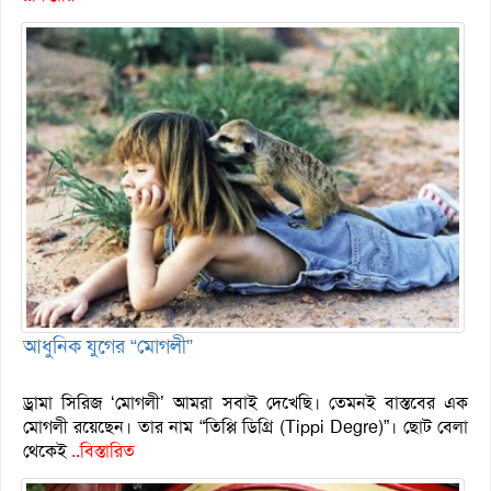
আধুনিক যুগের “মোগলী”
ড্রামা সিরিজ ‘মোগলী’ আমরা সবাই দেখেছি। তেমনই বাস্তবের এক
মোগলী রয়েছেন। তার নাম “তিপ্পি ডিগ্রি (Tippi Degre)”। ছোট বেলা
থেকেই
..বিস্তারিত