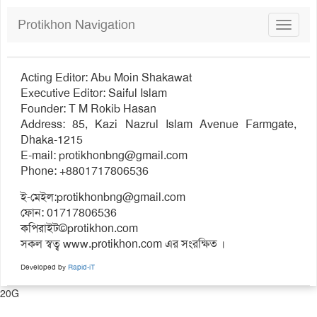
Protikhon Navigation
Toggle
navigat
Acting Editor: Abu Moin Shakawat
Executive Editor: Saiful Islam
Founder: T M Rokib Hasan
Address: 85, Kazi Nazrul Islam Avenue Farmgate,
Dhaka-1215
E-mail:
protikhonbng@gmail.com
Phone: +8801717806536
ই-মেইল:
protikhonbng@gmail.com
ফোন: 01717806536
কপিরাইট©protikhon.com
সকল স্বত্ব www.protikhon.com এর সংরক্ষিত ।
Developed by
Rapid-iT
20G