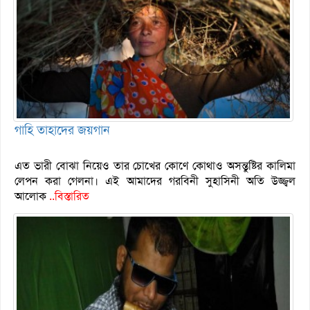
গাহি তাহাদের জয়গান
এত ভারী বোঝা নিয়েও তার চোখের কোণে কোথাও অসন্তুষ্টির কালিমা
লেপন করা গেলনা। এই আমাদের গরবিনী সুহাসিনী অতি উজ্জ্বল
আলোক
..বিস্তারিত