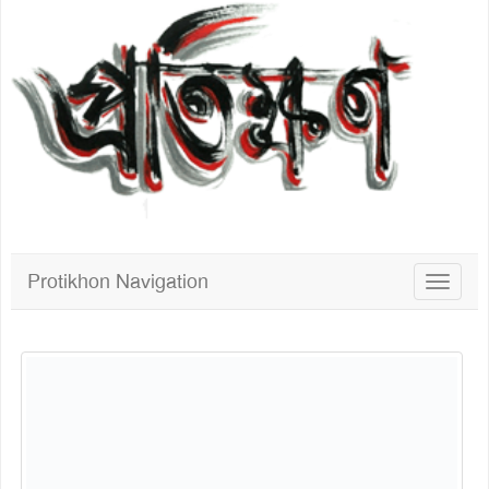
Protikhon Navigation
Toggle
navigat