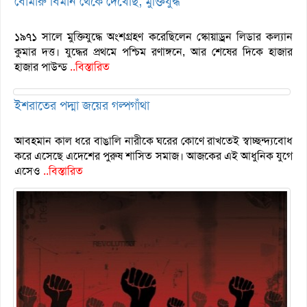
বোমারু বিমান থেকে দেখেছি; মুক্তিযুদ্ধ
১৯৭১ সালে মুক্তিযুদ্ধে অংশগ্রহণ করেছিলেন স্কোয়াড্রন লিডার কল্যান
কুমার দত্ত। যুদ্ধের প্রথমে পশ্চিম রণাঙ্গনে, আর শেষের দিকে হাজার
হাজার পাউন্ড
..বিস্তারিত
ইশরাতের পদ্মা জয়ের গল্পগাঁথা
আবহমান কাল ধরে বাঙালি নারীকে ঘরের কোণে রাখতেই স্বাচ্ছন্দ্যবোধ
করে এসেছে এদেশের পুরুষ শাসিত সমাজ। আজকের এই আধুনিক যুগে
এসেও
..বিস্তারিত