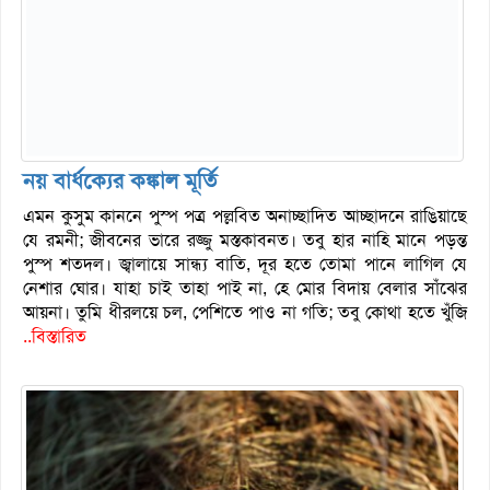
নয় বার্ধক্যের কঙ্কাল মূর্তি
এমন কুসুম কাননে পুস্প পত্র পল্লবিত অনাচ্ছাদিত আচ্ছাদনে রাঙিয়াছে
যে রমনী; জীবনের ভারে রজ্জু মস্তকাবনত। তবু হার নাহি মানে পড়ন্ত
পুস্প শতদল। জ্বালায়ে সান্ধ্য বাতি, দূর হতে তোমা পানে লাগিল যে
নেশার ঘোর। যাহা চাই তাহা পাই না, হে মোর বিদায় বেলার সাঁঝের
আয়না। তুমি ধীরলয়ে চল, পেশিতে পাও না গতি; তবু কোথা হতে খুঁজি
..বিস্তারিত