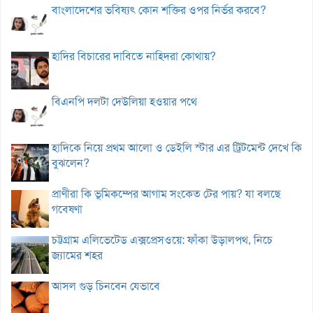
বাংলাদেশের ভবিষ্যৎ কোন শক্তির ওপর নির্ভর করবে?
হাদির বিচারের দাবিতে নাহিদরা কোথায়?
বিএনপি দলটা দেউলিয়া হওয়ার পথে
হাদিকে নিয়ে প্রথম আলো ও ডেইলি স্টার এর ট্রিটমেন্ট দেখে কি
বুঝলেন?
প্রাণীরা কি ভূমিকম্পের আগাম সংকেত টের পায়? যা বলছে
গবেষণা
চট্টগ্রাম এলিভেটেড এক্সপ্রেসওয়ে: ফাঁকা উড়ালপথ, নিচে
জ্যামের শহর
আসল গুড় চিনবেন যেভাবে