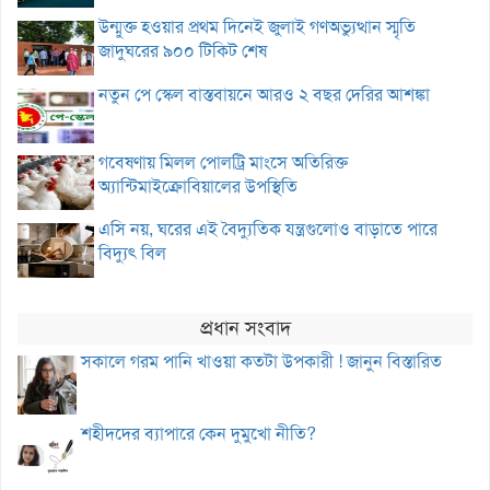
উন্মুক্ত হওয়ার প্রথম দিনেই জুলাই গণঅভ্যুত্থান স্মৃতি
জাদুঘরের ৯০০ টিকিট শেষ
নতুন পে স্কেল বাস্তবায়নে আরও ২ বছর দেরির আশঙ্কা
গবেষণায় মিলল পোলট্রি মাংসে অতিরিক্ত
অ্যান্টিমাইক্রোবিয়ালের উপস্থিতি
এসি নয়, ঘরের এই বৈদ্যুতিক যন্ত্রগুলোও বাড়াতে পারে
বিদ্যুৎ বিল
প্রধান সংবাদ
সকালে গরম পানি খাওয়া কতটা উপকারী ! জানুন বিস্তারিত
শহীদদের ব্যাপারে কেন দুমুখো নীতি?