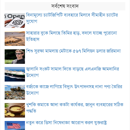
সর্বশেষ সংবাদ
বিনামূল্যে চ্যাটজিপিটি ব্যবহারে মিলবে সীমাহীন চ্যাটের
সুযোগ
সাহারার বুকে মিলছে তিমির হাড়, বদলে যাচ্ছে পুরোনো
ইতিহাস
শিশু সুরক্ষা মামলায় মেটাকে ৫৬৭ মিলিয়ন ডলার জরিমানা
জ্বালানি সংকট সামাল দিতে বাড়ছে এলএনজি আমদানির
উদ্যোগ
বর্জ্যকে কাজে লাগিয়ে বিদ্যুৎ উৎপাদনসহ নানা পণ্য তৈরির
উদ্যোগ
খুশকি কমাতে আদা কতটা কার্যকর, জানুন ব্যবহারের সঠিক
পদ্ধতি
নতুন করে ভিসা নিষেধাজ্ঞা আরোপ করল যুক্তরাষ্ট্র