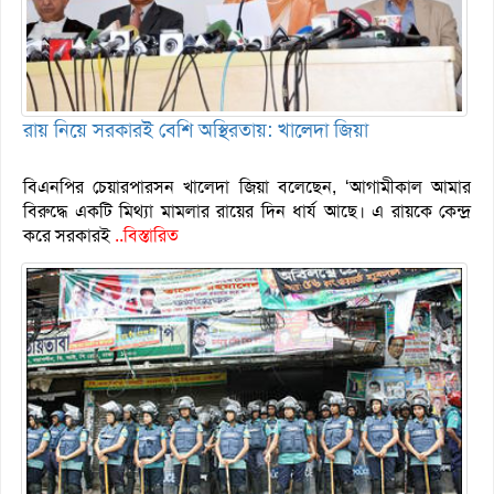
রায় নিয়ে সরকারই বেশি অস্থিরতায়: খালেদা জিয়া
বিএনপির চেয়ারপারসন খালেদা জিয়া বলেছেন, ‘আগামীকাল আমার
বিরুদ্ধে একটি মিথ্যা মামলার রায়ের দিন ধার্য আছে। এ রায়কে কেন্দ্র
করে সরকারই
..বিস্তারিত