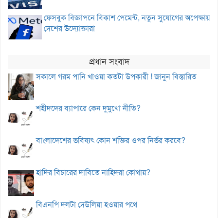
ফেসবুক বিজ্ঞাপনে বিকাশ পেমেন্ট, নতুন সুযোগের অপেক্ষায়
দেশের উদ্যোক্তারা
প্রধান সংবাদ
সকালে গরম পানি খাওয়া কতটা উপকারী ! জানুন বিস্তারিত
শহীদদের ব্যাপারে কেন দুমুখো নীতি?
বাংলাদেশের ভবিষ্যৎ কোন শক্তির ওপর নির্ভর করবে?
হাদির বিচারের দাবিতে নাহিদরা কোথায়?
বিএনপি দলটা দেউলিয়া হওয়ার পথে