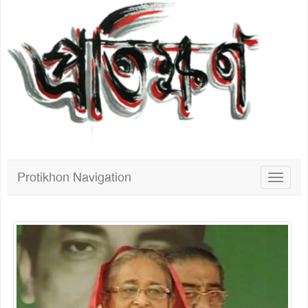
Protikhon Navigation
Toggle
navigat