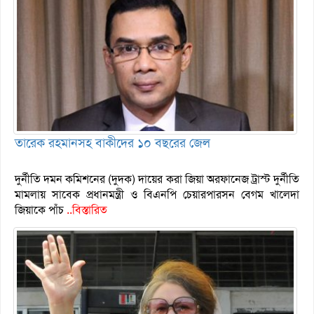
তারেক রহমানসহ বাকীদের ১০ বছরের জেল
দুর্নীতি দমন কমিশনের (দুদক) দায়ের করা জিয়া অরফানেজ ট্রাস্ট দুর্নীতি
মামলায় সাবেক প্রধানমন্ত্রী ও বিএনপি চেয়ারপারসন বেগম খালেদা
জিয়াকে পাঁচ
..বিস্তারিত