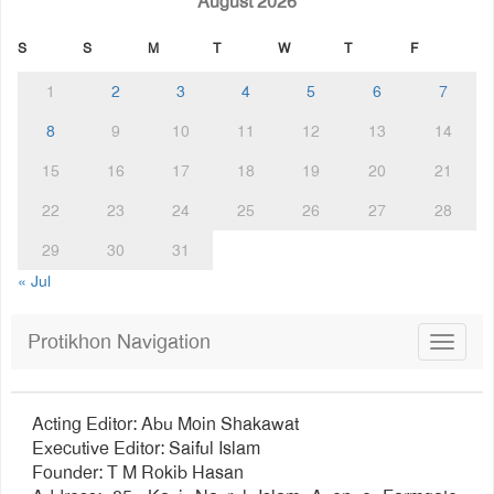
August 2026
S
S
M
T
W
T
F
1
2
3
4
5
6
7
8
9
10
11
12
13
14
15
16
17
18
19
20
21
22
23
24
25
26
27
28
29
30
31
« Jul
Protikhon Navigation
Toggle
navigat
Acting Editor: Abu Moin Shakawat
Executive Editor: Saiful Islam
Founder: T M Rokib Hasan