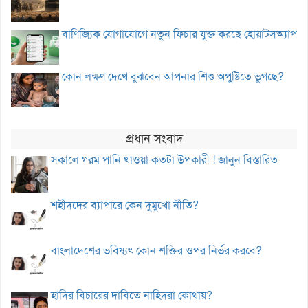
বাণিজ্যিক যোগাযোগে নতুন ফিচার যুক্ত করছে হোয়াটসঅ্যাপ
কোন লক্ষণ দেখে বুঝবেন আপনার শিশু অপুষ্টিতে ভুগছে?
প্রধান সংবাদ
সকালে গরম পানি খাওয়া কতটা উপকারী ! জানুন বিস্তারিত
শহীদদের ব্যাপারে কেন দুমুখো নীতি?
বাংলাদেশের ভবিষ্যৎ কোন শক্তির ওপর নির্ভর করবে?
হাদির বিচারের দাবিতে নাহিদরা কোথায়?