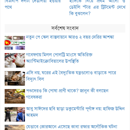
বিএনপি দলটা দেউলিয়া হওয়ার
হাদিকে নিয়ে প্রথম আলো ও
পথে
ডেইলি স্টার এর ট্রিটমেন্ট দেখে
কি বুঝলেন?
সর্বশেষ সংবাদ
নতুন পে স্কেল বাস্তবায়নে আরও ২ বছর দেরির আশঙ্কা
গবেষণায় মিলল পোলট্রি মাংসে অতিরিক্ত
অ্যান্টিমাইক্রোবিয়ালের উপস্থিতি
এসি নয়, ঘরের এই বৈদ্যুতিক যন্ত্রগুলোও বাড়াতে পারে
বিদ্যুৎ বিল
পশুদেরও কি পোষা প্রাণী থাকে? জানুন কী বলছেন
গবেষকরা
আবু সাঈদের ছবি ছাড়া ডকুমেন্টারি পূর্ণাঙ্গ নয়: হাফিজ উদ্দিন
আহমদ
যেভাবে কোরআনে এসেছে কাবা রক্ষার অলৌকিক ঘটনা