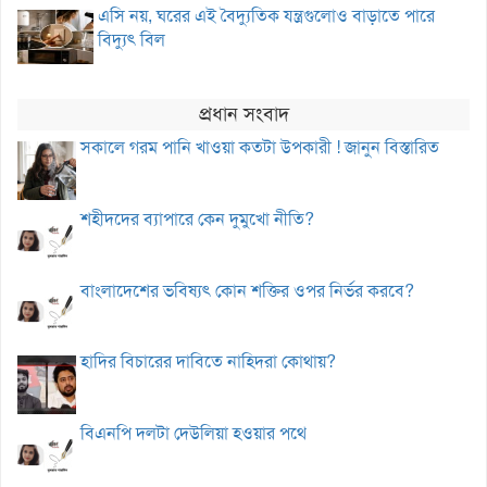
এসি নয়, ঘরের এই বৈদ্যুতিক যন্ত্রগুলোও বাড়াতে পারে
বিদ্যুৎ বিল
প্রধান সংবাদ
সকালে গরম পানি খাওয়া কতটা উপকারী ! জানুন বিস্তারিত
শহীদদের ব্যাপারে কেন দুমুখো নীতি?
বাংলাদেশের ভবিষ্যৎ কোন শক্তির ওপর নির্ভর করবে?
হাদির বিচারের দাবিতে নাহিদরা কোথায়?
বিএনপি দলটা দেউলিয়া হওয়ার পথে