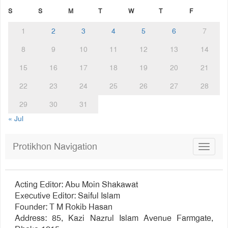
S
S
M
T
W
T
F
1
2
3
4
5
6
7
8
9
10
11
12
13
14
15
16
17
18
19
20
21
22
23
24
25
26
27
28
29
30
31
« Jul
Protikhon Navigation
Toggle
navigat
Acting Editor: Abu Moin Shakawat
Executive Editor: Saiful Islam
Founder: T M Rokib Hasan
Address: 85, Kazi Nazrul Islam Avenue Farmgate,