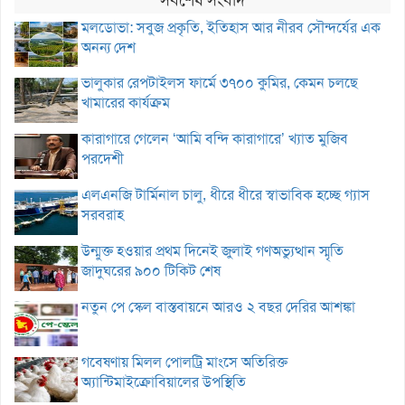
মলডোভা: সবুজ প্রকৃতি, ইতিহাস আর নীরব সৌন্দর্যের এক
অনন্য দেশ
ভালুকার রেপটাইলস ফার্মে ৩৭০০ কুমির, কেমন চলছে
খামারের কার্যক্রম
কারাগারে গেলেন ‘আমি বন্দি কারাগারে’ খ্যাত মুজিব
পরদেশী
এলএনজি টার্মিনাল চালু, ধীরে ধীরে স্বাভাবিক হচ্ছে গ্যাস
সরবরাহ
উন্মুক্ত হওয়ার প্রথম দিনেই জুলাই গণঅভ্যুত্থান স্মৃতি
জাদুঘরের ৯০০ টিকিট শেষ
নতুন পে স্কেল বাস্তবায়নে আরও ২ বছর দেরির আশঙ্কা
গবেষণায় মিলল পোলট্রি মাংসে অতিরিক্ত
অ্যান্টিমাইক্রোবিয়ালের উপস্থিতি