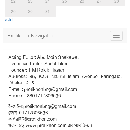
22
23
24
25
26
27
28
29
30
31
« Jul
Protikhon Navigation
Toggle
navigat
Acting Editor: Abu Moin Shakawat
Executive Editor: Saiful Islam
Founder: T M Rokib Hasan
Address: 85, Kazi Nazrul Islam Avenue Farmgate,
Dhaka-1215
E-mail:
protikhonbng@gmail.com
Phone: +8801717806536
ই-মেইল:
protikhonbng@gmail.com
ফোন: 01717806536
কপিরাইট©protikhon.com
সকল স্বত্ব www.protikhon.com এর সংরক্ষিত ।