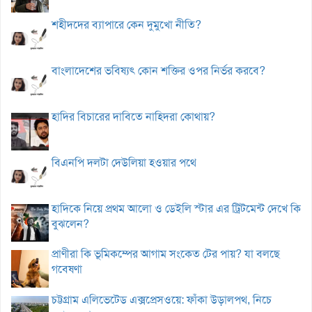
শহীদদের ব্যাপারে কেন দুমুখো নীতি?
বাংলাদেশের ভবিষ্যৎ কোন শক্তির ওপর নির্ভর করবে?
হাদির বিচারের দাবিতে নাহিদরা কোথায়?
বিএনপি দলটা দেউলিয়া হওয়ার পথে
হাদিকে নিয়ে প্রথম আলো ও ডেইলি স্টার এর ট্রিটমেন্ট দেখে কি
বুঝলেন?
প্রাণীরা কি ভূমিকম্পের আগাম সংকেত টের পায়? যা বলছে
গবেষণা
চট্টগ্রাম এলিভেটেড এক্সপ্রেসওয়ে: ফাঁকা উড়ালপথ, নিচে