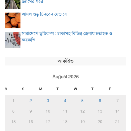
জ্যামের শহর
আসল গুড় চিনবেন যেভাবে
সারাদেশে ভূমিকম্প : ঢাকাসহ বিভিন্ন জেলায় হতাহত ও
ক্ষয়ক্ষতি
আর্কাইভ
August 2026
S
S
M
T
W
T
F
1
2
3
4
5
6
7
8
9
10
11
12
13
14
15
16
17
18
19
20
21