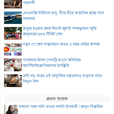
পরদেশী
এলএনজি টার্মিনাল চালু, ধীরে ধীরে স্বাভাবিক হচ্ছে গ্যাস
সরবরাহ
উন্মুক্ত হওয়ার প্রথম দিনেই জুলাই গণঅভ্যুত্থান স্মৃতি
জাদুঘরের ৯০০ টিকিট শেষ
নতুন পে স্কেল বাস্তবায়নে আরও ২ বছর দেরির আশঙ্কা
গবেষণায় মিলল পোলট্রি মাংসে অতিরিক্ত
অ্যান্টিমাইক্রোবিয়ালের উপস্থিতি
এসি নয়, ঘরের এই বৈদ্যুতিক যন্ত্রগুলোও বাড়াতে পারে
বিদ্যুৎ বিল
প্রধান সংবাদ
সকালে গরম পানি খাওয়া কতটা উপকারী ! জানুন বিস্তারিত