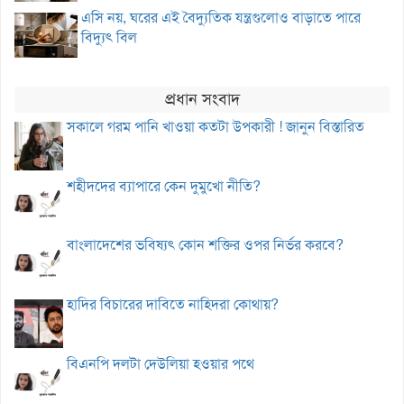
এসি নয়, ঘরের এই বৈদ্যুতিক যন্ত্রগুলোও বাড়াতে পারে
বিদ্যুৎ বিল
প্রধান সংবাদ
সকালে গরম পানি খাওয়া কতটা উপকারী ! জানুন বিস্তারিত
শহীদদের ব্যাপারে কেন দুমুখো নীতি?
বাংলাদেশের ভবিষ্যৎ কোন শক্তির ওপর নির্ভর করবে?
হাদির বিচারের দাবিতে নাহিদরা কোথায়?
বিএনপি দলটা দেউলিয়া হওয়ার পথে