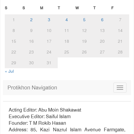
S
S
M
T
W
T
F
1
2
3
4
5
6
7
8
9
10
11
12
13
14
15
16
17
18
19
20
21
22
23
24
25
26
27
28
29
30
31
« Jul
Protikhon Navigation
Toggle
navigat
Acting Editor: Abu Moin Shakawat
Executive Editor: Saiful Islam
Founder: T M Rokib Hasan
Address: 85, Kazi Nazrul Islam Avenue Farmgate,