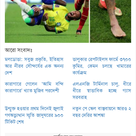
আরো সংবাদঃ
মলডোভা: সবুজ প্রকৃতি, ইতিহাস
ভালুকার রেপটাইলস ফার্মে ৩৭০০
আর নীরব সৌন্দর্যের এক অনন্য
কুমির, কেমন চলছে খামারের
দেশ
কার্যক্রম
কারাগারে গেলেন ‘আমি বন্দি
এলএনজি টার্মিনাল চালু, ধীরে
কারাগারে’ খ্যাত মুজিব পরদেশী
ধীরে স্বাভাবিক হচ্ছে গ্যাস
সরবরাহ
উন্মুক্ত হওয়ার প্রথম দিনেই জুলাই
নতুন পে স্কেল বাস্তবায়নে আরও ২
গণঅভ্যুত্থান স্মৃতি জাদুঘরের ৯০০
বছর দেরির আশঙ্কা
টিকিট শেষ