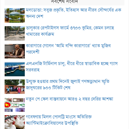
সর্বশেষ সংবাদ
মলডোভা: সবুজ প্রকৃতি, ইতিহাস আর নীরব সৌন্দর্যের এক
অনন্য দেশ
ভালুকার রেপটাইলস ফার্মে ৩৭০০ কুমির, কেমন চলছে
খামারের কার্যক্রম
কারাগারে গেলেন ‘আমি বন্দি কারাগারে’ খ্যাত মুজিব
পরদেশী
এলএনজি টার্মিনাল চালু, ধীরে ধীরে স্বাভাবিক হচ্ছে গ্যাস
সরবরাহ
উন্মুক্ত হওয়ার প্রথম দিনেই জুলাই গণঅভ্যুত্থান স্মৃতি
জাদুঘরের ৯০০ টিকিট শেষ
নতুন পে স্কেল বাস্তবায়নে আরও ২ বছর দেরির আশঙ্কা
গবেষণায় মিলল পোলট্রি মাংসে অতিরিক্ত
অ্যান্টিমাইক্রোবিয়ালের উপস্থিতি