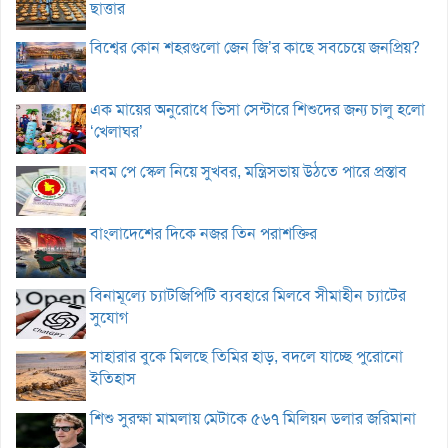
ছাত্তার
বিশ্বের কোন শহরগুলো জেন জি’র কাছে সবচেয়ে জনপ্রিয়?
এক মায়ের অনুরোধে ভিসা সেন্টারে শিশুদের জন্য চালু হলো
‘খেলাঘর’
নবম পে স্কেল নিয়ে সুখবর, মন্ত্রিসভায় উঠতে পারে প্রস্তাব
বাংলাদেশের দিকে নজর তিন পরাশক্তির
বিনামূল্যে চ্যাটজিপিটি ব্যবহারে মিলবে সীমাহীন চ্যাটের
সুযোগ
সাহারার বুকে মিলছে তিমির হাড়, বদলে যাচ্ছে পুরোনো
ইতিহাস
শিশু সুরক্ষা মামলায় মেটাকে ৫৬৭ মিলিয়ন ডলার জরিমানা