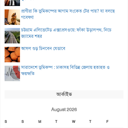
প্রাণীরা কি ভূমিকম্পের আগাম সংকেত টের পায়? যা বলছে
গবেষণা
চট্টগ্রাম এলিভেটেড এক্সপ্রেসওয়ে: ফাঁকা উড়ালপথ, নিচে
জ্যামের শহর
আসল গুড় চিনবেন যেভাবে
সারাদেশে ভূমিকম্প : ঢাকাসহ বিভিন্ন জেলায় হতাহত ও
ক্ষয়ক্ষতি
আর্কাইভ
August 2026
S
S
M
T
W
T
F