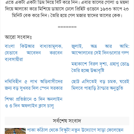
এতে একটা একটা ডিম দিয়ে বিট করে নিন। এবার তালের গোলা ও ময়দা
দিয়ে আলতো করে মিশিয়ে ডায়াসে ঢেলে প্রিহিট ওভেনে ১৬০০ তাপে ২০
মিনিট বেক করে নিন। তৈরি হয়ে গেল মজার স্বাদের তালের কেক।
=======
আরো সংবাদঃ
বাংলা কিউআর বাধ্যতামূলক,
জুলাই, অভ্র আর আমি:
যেভাবে আবেদন করবেন
আন্দোলনের সেই দিনগুলোর গল্প
ব্যবসায়ীরা
মহাকাশে বিরল দৃশ্য, গ্রহাণু ভেঙে
তৈরি হচ্ছে উল্কাবৃষ্টি
নথিবিহীন ৫ লাখ অভিবাসীদের
ছোট্ট এসিতেই বড় চমক, ঘরেই
জন্য বড় সুখবর দিল স্পেন সরকার
মিলবে পাহাড়ি ঠান্ডার অনুভূতি
শিক্ষা প্রতিষ্ঠানে ৩ দিন অনলাইন
ও ৩ দিন অফলাইন ক্লাস চালু
সর্বশেষ সংবাদ
পাকা কাঁঠাল থেকে বিস্কুট! নতুন উদ্যোগে সাড়া ফেলেছেন