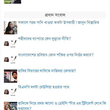
প্রধান সংবাদ
সকালে গরম পানি খাওয়া কতটা উপকারী ! জানুন বিস্তারিত
শহীদদের ব্যাপারে কেন দুমুখো নীতি?
বাংলাদেশের ভবিষ্যৎ কোন শক্তির ওপর নির্ভর করবে?
হাদির বিচারের দাবিতে নাহিদরা কোথায়?
বিএনপি দলটা দেউলিয়া হওয়ার পথে
হাদিকে নিয়ে প্রথম আলো ও ডেইলি স্টার এর ট্রিটমেন্ট দেখে কি
বুঝলেন?