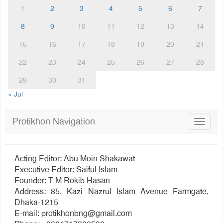
1
2
3
4
5
6
7
8
9
10
11
12
13
14
15
16
17
18
19
20
21
22
23
24
25
26
27
28
29
30
31
« Jul
Protikhon Navigation
Toggle
navigat
Acting Editor: Abu Moin Shakawat
Executive Editor: Saiful Islam
Founder: T M Rokib Hasan
Address: 85, Kazi Nazrul Islam Avenue Farmgate,
Dhaka-1215
E-mail:
protikhonbng@gmail.com