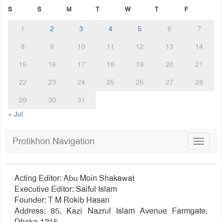
S
S
M
T
W
T
F
1
2
3
4
5
6
7
8
9
10
11
12
13
14
15
16
17
18
19
20
21
22
23
24
25
26
27
28
29
30
31
« Jul
Protikhon Navigation
Toggle
navigat
Acting Editor: Abu Moin Shakawat
Executive Editor: Saiful Islam
Founder: T M Rokib Hasan
Address: 85, Kazi Nazrul Islam Avenue Farmgate,
Dhaka-1215