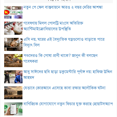
নতুন পে স্কেল বাস্তবায়নে আরও ২ বছর দেরির আশঙ্কা
গবেষণায় মিলল পোলট্রি মাংসে অতিরিক্ত
অ্যান্টিমাইক্রোবিয়ালের উপস্থিতি
এসি নয়, ঘরের এই বৈদ্যুতিক যন্ত্রগুলোও বাড়াতে পারে
বিদ্যুৎ বিল
পশুদেরও কি পোষা প্রাণী থাকে? জানুন কী বলছেন
গবেষকরা
আবু সাঈদের ছবি ছাড়া ডকুমেন্টারি পূর্ণাঙ্গ নয়: হাফিজ উদ্দিন
আহমদ
যেভাবে কোরআনে এসেছে কাবা রক্ষার অলৌকিক ঘটনা
বাণিজ্যিক যোগাযোগে নতুন ফিচার যুক্ত করছে হোয়াটসঅ্যাপ