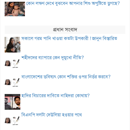
কোন লক্ষণ দেখে বুঝবেন আপনার শিশু অপুষ্টিতে ভুগছে?
প্রধান সংবাদ
সকালে গরম পানি খাওয়া কতটা উপকারী ! জানুন বিস্তারিত
শহীদদের ব্যাপারে কেন দুমুখো নীতি?
বাংলাদেশের ভবিষ্যৎ কোন শক্তির ওপর নির্ভর করবে?
হাদির বিচারের দাবিতে নাহিদরা কোথায়?
বিএনপি দলটা দেউলিয়া হওয়ার পথে