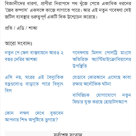
বিজ্ঞানীদের ধারণা, প্রাণীরা নিরাপদে পথ খুঁজে পেতে একাধিক ধরনের
‘জৈব কম্পাস’ একসঙ্গে কাজে লাগাতে পারে। আর এই নতুন গবেষণা সেই
জটিল ব্যবস্থার গুরুত্বপূর্ণ একটি দিক উন্মোচন করেছে।
প্রতি / এডি / শাআ
আরো সংবাদঃ
নতুন পে স্কেল বাস্তবায়নে আরও ২
গবেষণায় মিলল পোলট্রি মাংসে
বছর দেরির আশঙ্কা
অতিরিক্ত অ্যান্টিমাইক্রোবিয়ালের
উপস্থিতি
এসি নয়, ঘরের এই বৈদ্যুতিক
যেভাবে কোরআনে এসেছে কাবা
যন্ত্রগুলোও বাড়াতে পারে বিদ্যুৎ
রক্ষার অলৌকিক ঘটনা
বিল
বাণিজ্যিক যোগাযোগে নতুন
ফিচার যুক্ত করছে হোয়াটসঅ্যাপ
কোন লক্ষণ দেখে বুঝবেন
আপনার শিশু অপুষ্টিতে ভুগছে?
সর্বশেষ সংবাদ