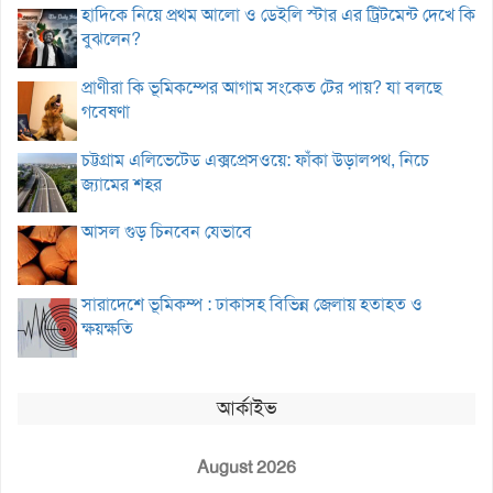
হাদিকে নিয়ে প্রথম আলো ও ডেইলি স্টার এর ট্রিটমেন্ট দেখে কি
বুঝলেন?
প্রাণীরা কি ভূমিকম্পের আগাম সংকেত টের পায়? যা বলছে
গবেষণা
চট্টগ্রাম এলিভেটেড এক্সপ্রেসওয়ে: ফাঁকা উড়ালপথ, নিচে
জ্যামের শহর
আসল গুড় চিনবেন যেভাবে
সারাদেশে ভূমিকম্প : ঢাকাসহ বিভিন্ন জেলায় হতাহত ও
ক্ষয়ক্ষতি
আর্কাইভ
August 2026