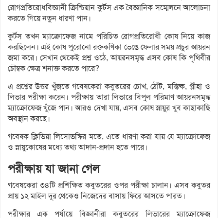
রোগপ্রতিরোধবিজ্ঞানী ক্রিশ্চিয়ান কুর্টস এক বৈজ্ঞানিক সম্মেলনে আলোচনা
করতে গিয়ে নতুন ধারণা পান।
কুর্টস তখন ম্যাক্রোফেজ নামে পরিচিত রোগপ্রতিরোধী কোষ নিয়ে কাজ
করছিলেন। এই কোষ পুরোনো রক্তকণিকা ভেঙে ফেলার সময় প্রচুর আয়রন
জমা করে। সেখান থেকেই প্রশ্ন ওঠে, আয়রনসমৃদ্ধ এসব কোষ কি পৃথিবীর
চৌম্বক ক্ষেত্র শনাক্ত করতে পারে?
এ প্রশ্নের উত্তর খুঁজতে গবেষকেরা কবুতরের চোখ, ঠোঁট, মস্তিষ্ক, প্লীহা ও
লিভার পরীক্ষা করেন। পরীক্ষায় তারা লিভারে বিপুল পরিমাণ আয়রনসমৃদ্ধ
ম্যাক্রোফেজ খুঁজে পান। আরও দেখা যায়, এসব কোষ স্নায়ুর খুব কাছাকাছি
অবস্থান করছে।
গবেষক ক্লিভিয়া লিসোভস্কির মতে, এতে ধারণা করা যায় যে ম্যাক্রোফেজ
ও স্নায়ুকোষের মধ্যে তথ্য আদান-প্রদান হতে পারে।
পরীক্ষায় যা জানা গেল
গবেষকেরা ৩৪টি প্রশিক্ষিত কবুতরের ওপর পরীক্ষা চালান। এসব কবুতর
প্রায় ১২ মাইল দূর থেকেও নিজেদের বাসায় ফিরে আসতে পারত।
পরীক্ষার এক পর্যায়ে বিজ্ঞানীরা কবুতরের লিভারের ম্যাক্রোফেজ