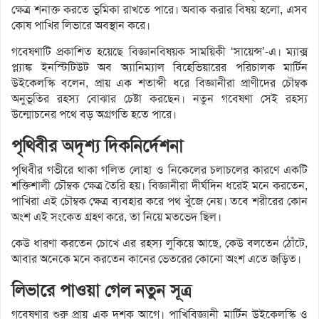
ক্ষেত্র শনাক্ত করতে ভূমিকা রাখতে পারে। অবাক করার বিষয় হলো, এসব
কোষ পাখির লিভারে অবস্থান করে।
গবেষণাটি প্রকাশিত হয়েছে বিজ্ঞানবিষয়ক সাময়িকী ‘সায়েন্স’-এ। ম্যাক্স
প্ল্যাঙ্ক ইনস্টিটিউট অব অ্যানিম্যাল বিহেভিয়ারের পরিচালক মার্টিন
উইকেলস্কি বলেন, প্রায় এক শতাব্দী ধরে বিজ্ঞানীরা প্রাণীদের চৌম্বক
অনুভূতির রহস্য বোঝার চেষ্টা করছেন। নতুন গবেষণা সেই রহস্য
উন্মোচনের পথে বড় অগ্রগতি হতে পারে।
পৃথিবীর অদৃশ্য দিকনির্দেশনা
পৃথিবীর গভীরে থাকা গলিত লোহা ও নিকেলের চলাচলের কারণে একটি
শক্তিশালী চৌম্বক ক্ষেত্র তৈরি হয়। বিজ্ঞানীরা দীর্ঘদিন ধরেই মনে করতেন,
পাখিরা এই চৌম্বক ক্ষেত্র ব্যবহার করে পথ খুঁজে নেয়। তবে শরীরের কোন
অংশ এই সংকেত গ্রহণ করে, তা নিয়ে মতভেদ ছিল।
কেউ ধারণা করতেন চোখে এর রহস্য লুকিয়ে আছে, কেউ বলতেন ঠোঁটে,
আবার অনেকে মনে করতেন কানের ভেতরের কোনো অংশ এতে জড়িত।
লিভারে পাওয়া গেল নতুন সূত্র
গবেষণার শুরু প্রায় এক দশক আগে। পাখিবিজ্ঞানী মার্টিন উইকেলস্কি ও