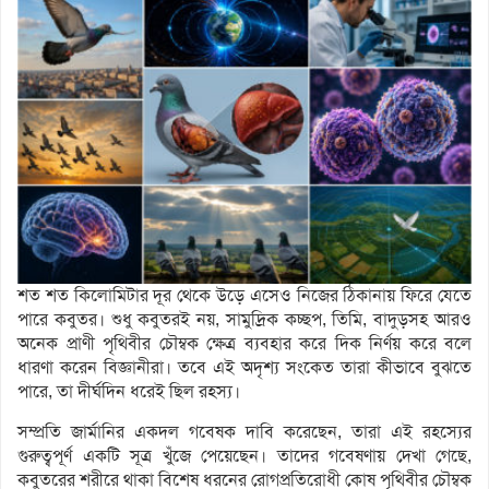
শত শত কিলোমিটার দূর থেকে উড়ে এসেও নিজের ঠিকানায় ফিরে যেতে
পারে কবুতর। শুধু কবুতরই নয়, সামুদ্রিক কচ্ছপ, তিমি, বাদুড়সহ আরও
অনেক প্রাণী পৃথিবীর চৌম্বক ক্ষেত্র ব্যবহার করে দিক নির্ণয় করে বলে
ধারণা করেন বিজ্ঞানীরা। তবে এই অদৃশ্য সংকেত তারা কীভাবে বুঝতে
পারে, তা দীর্ঘদিন ধরেই ছিল রহস্য।
সম্প্রতি জার্মানির একদল গবেষক দাবি করেছেন, তারা এই রহস্যের
গুরুত্বপূর্ণ একটি সূত্র খুঁজে পেয়েছেন। তাদের গবেষণায় দেখা গেছে,
কবুতরের শরীরে থাকা বিশেষ ধরনের রোগপ্রতিরোধী কোষ পৃথিবীর চৌম্বক