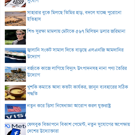
সুযোগ
সাহারার বুকে মিলছে তিমির হাড়, বদলে যাচ্ছে পুরোনো
ইতিহাস
শিশু সুরক্ষা মামলায় মেটাকে ৫৬৭ মিলিয়ন ডলার জরিমানা
জ্বালানি সংকট সামাল দিতে বাড়ছে এলএনজি আমদানির
উদ্যোগ
বর্জ্যকে কাজে লাগিয়ে বিদ্যুৎ উৎপাদনসহ নানা পণ্য তৈরির
উদ্যোগ
খুশকি কমাতে আদা কতটা কার্যকর, জানুন ব্যবহারের সঠিক
পদ্ধতি
নতুন করে ভিসা নিষেধাজ্ঞা আরোপ করল যুক্তরাষ্ট্র
ফেসবুক বিজ্ঞাপনে বিকাশ পেমেন্ট, নতুন সুযোগের অপেক্ষায়
দেশের উদ্যোক্তারা