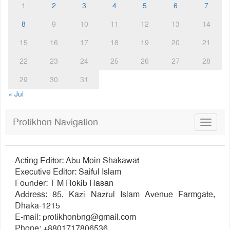
1
2
3
4
5
6
7
8
9
10
11
12
13
14
15
16
17
18
19
20
21
22
23
24
25
26
27
28
29
30
31
« Jul
Protikhon Navigation
Toggle
navigat
Acting Editor: Abu Moin Shakawat
Executive Editor: Saiful Islam
Founder: T M Rokib Hasan
Address: 85, Kazi Nazrul Islam Avenue Farmgate,
Dhaka-1215
E-mail:
protikhonbng@gmail.com
Phone: +8801717806536