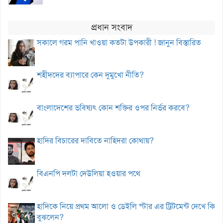
প্রধান সংবাদ
সকালে গরম পানি খাওয়া কতটা উপকারী ! জানুন বিস্তারিত
শহীদদের ব্যাপারে কেন দুমুখো নীতি?
বাংলাদেশের ভবিষ্যৎ কোন শক্তির ওপর নির্ভর করবে?
হাদির বিচারের দাবিতে নাহিদরা কোথায়?
বিএনপি দলটা দেউলিয়া হওয়ার পথে
হাদিকে নিয়ে প্রথম আলো ও ডেইলি স্টার এর ট্রিটমেন্ট দেখে কি
বুঝলেন?