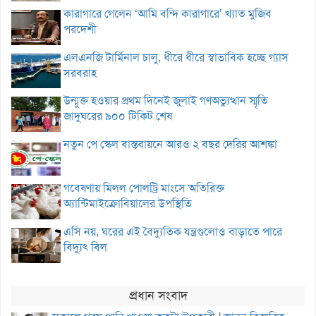
কারাগারে গেলেন ‘আমি বন্দি কারাগারে’ খ্যাত মুজিব
পরদেশী
এলএনজি টার্মিনাল চালু, ধীরে ধীরে স্বাভাবিক হচ্ছে গ্যাস
সরবরাহ
উন্মুক্ত হওয়ার প্রথম দিনেই জুলাই গণঅভ্যুত্থান স্মৃতি
জাদুঘরের ৯০০ টিকিট শেষ
নতুন পে স্কেল বাস্তবায়নে আরও ২ বছর দেরির আশঙ্কা
গবেষণায় মিলল পোলট্রি মাংসে অতিরিক্ত
অ্যান্টিমাইক্রোবিয়ালের উপস্থিতি
এসি নয়, ঘরের এই বৈদ্যুতিক যন্ত্রগুলোও বাড়াতে পারে
বিদ্যুৎ বিল
প্রধান সংবাদ