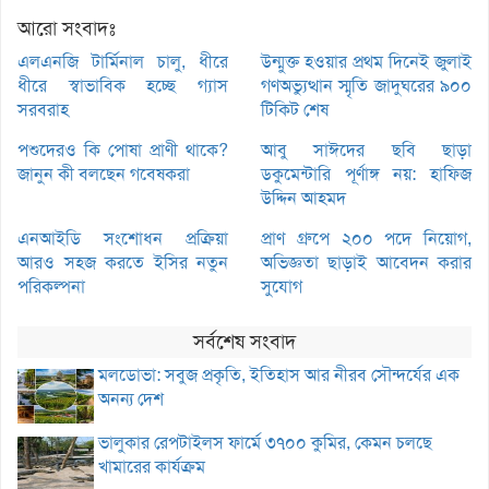
আরো সংবাদঃ
এলএনজি টার্মিনাল চালু, ধীরে
উন্মুক্ত হওয়ার প্রথম দিনেই জুলাই
ধীরে স্বাভাবিক হচ্ছে গ্যাস
গণঅভ্যুত্থান স্মৃতি জাদুঘরের ৯০০
সরবরাহ
টিকিট শেষ
পশুদেরও কি পোষা প্রাণী থাকে?
আবু সাঈদের ছবি ছাড়া
জানুন কী বলছেন গবেষকরা
ডকুমেন্টারি পূর্ণাঙ্গ নয়: হাফিজ
উদ্দিন আহমদ
এনআইডি সংশোধন প্রক্রিয়া
প্রাণ গ্রুপে ২০০ পদে নিয়োগ,
আরও সহজ করতে ইসির নতুন
অভিজ্ঞতা ছাড়াই আবেদন করার
পরিকল্পনা
সুযোগ
সর্বশেষ সংবাদ
মলডোভা: সবুজ প্রকৃতি, ইতিহাস আর নীরব সৌন্দর্যের এক
অনন্য দেশ
ভালুকার রেপটাইলস ফার্মে ৩৭০০ কুমির, কেমন চলছে
খামারের কার্যক্রম