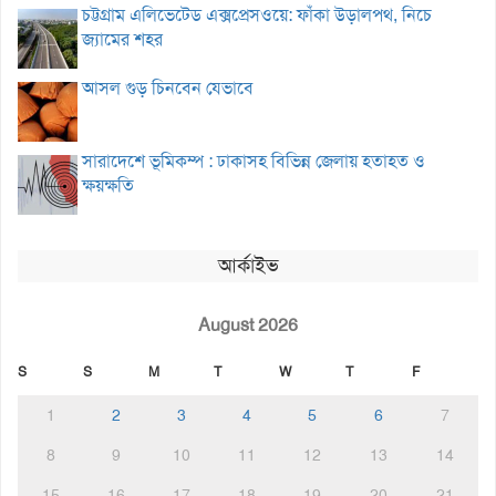
চট্টগ্রাম এলিভেটেড এক্সপ্রেসওয়ে: ফাঁকা উড়ালপথ, নিচে
জ্যামের শহর
আসল গুড় চিনবেন যেভাবে
সারাদেশে ভূমিকম্প : ঢাকাসহ বিভিন্ন জেলায় হতাহত ও
ক্ষয়ক্ষতি
আর্কাইভ
August 2026
S
S
M
T
W
T
F
1
2
3
4
5
6
7
8
9
10
11
12
13
14
15
16
17
18
19
20
21