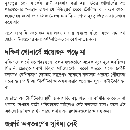
দূরত্বের ‘গ্রেট সার্কেল রুট’ ব্যবহার করা হয়। উত্তর গোলার্ধের বড়
শহরগুলোর অবস্থান এমন যে নিউইয়র্ক থেকে টোকিও বা লন্ডন থেকে
হংকংয়ের মতো রুটে উত্তর মেরুর কাছ দিয়ে গেলে দূরত্ব উল্লেখযোগ্যভাবে
কমে যায়।
এতে জ্বালানি খরচ কম হয় এবং যাত্রার সময়ও বাঁচে। ফলে এই পথ
এয়ারলাইনগুলোর জন্য অর্থনৈতিকভাবে বেশ লাভজনক।
দক্ষিণ গোলার্ধে প্রয়োজন পড়ে না
দক্ষিণ গোলার্ধে বড় শহরগুলো তুলনামূলকভাবে অনেক দূরে দূরে অবস্থিত।
সিডনি, জোহানেসবার্গ কিংবা সান্তিয়াগোর মতো শহরের মধ্যে ফ্লাইট
চললেও বেশিরভাগ ক্ষেত্রেই সমুদ্রপথ ব্যবহার করলেই গন্তব্যে পৌঁছানো
সম্ভব হয়। তাই অ্যান্টার্কটিকা অতিক্রম করার প্রয়োজন খুব একটা তৈরি হয়
না।
এ ছাড়া অ্যান্টার্কটিকায় স্থায়ী জনবসতি, বড় শহর বা বাণিজ্যিক কেন্দ্র না
থাকায় সেখানে যাত্রী পরিবহনের চাহিদাও নেই বললেই চলে। ফলে এই
অঞ্চলে নিয়মিত ফ্লাইট পরিচালনায় এয়ারলাইনগুলোর আগ্রহ কম।
জরুরি অবতরণের সুবিধা নেই