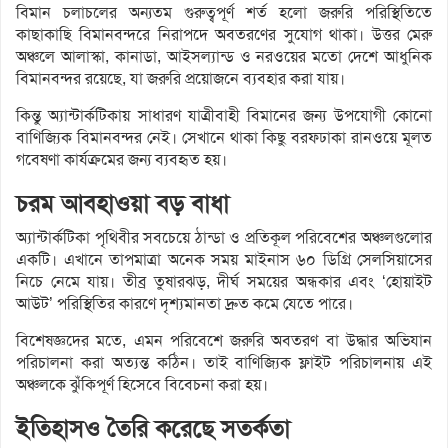
বিমান চলাচলের অন্যতম গুরুত্বপূর্ণ শর্ত হলো জরুরি পরিস্থিতিতে
কাছাকাছি বিমানবন্দরে নিরাপদে অবতরণের সুযোগ থাকা। উত্তর মেরু
অঞ্চলে আলাস্কা, কানাডা, আইসল্যান্ড ও নরওয়ের মতো দেশে আধুনিক
বিমানবন্দর রয়েছে, যা জরুরি প্রয়োজনে ব্যবহার করা যায়।
কিন্তু অ্যান্টার্কটিকায় সাধারণ যাত্রীবাহী বিমানের জন্য উপযোগী কোনো
বাণিজ্যিক বিমানবন্দর নেই। সেখানে থাকা কিছু বরফঢাকা রানওয়ে মূলত
গবেষণা কার্যক্রমের জন্য ব্যবহৃত হয়।
চরম আবহাওয়া বড় বাধা
অ্যান্টার্কটিকা পৃথিবীর সবচেয়ে ঠান্ডা ও প্রতিকূল পরিবেশের অঞ্চলগুলোর
একটি। এখানে তাপমাত্রা অনেক সময় মাইনাস ৬০ ডিগ্রি সেলসিয়াসের
নিচে নেমে যায়। তীব্র তুষারঝড়, দীর্ঘ সময়ের অন্ধকার এবং ‘হোয়াইট
আউট’ পরিস্থিতির কারণে দৃশ্যমানতা দ্রুত কমে যেতে পারে।
বিশেষজ্ঞদের মতে, এমন পরিবেশে জরুরি অবতরণ বা উদ্ধার অভিযান
পরিচালনা করা অত্যন্ত কঠিন। তাই বাণিজ্যিক ফ্লাইট পরিচালনায় এই
অঞ্চলকে ঝুঁকিপূর্ণ হিসেবে বিবেচনা করা হয়।
ইতিহাসও তৈরি করেছে সতর্কতা