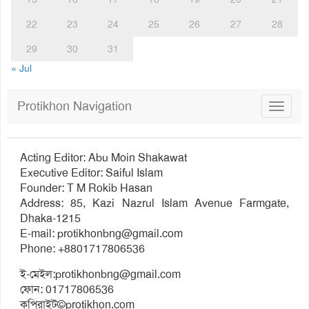
22
23
24
25
26
27
28
29
30
31
« Jul
Protikhon Navigation
Toggle
navigat
Acting Editor: Abu Moin Shakawat
Executive Editor: Saiful Islam
Founder: T M Rokib Hasan
Address: 85, Kazi Nazrul Islam Avenue Farmgate,
Dhaka-1215
E-mail:
protikhonbng@gmail.com
Phone: +8801717806536
ই-মেইল:
protikhonbng@gmail.com
ফোন: 01717806536
কপিরাইট©protikhon.com