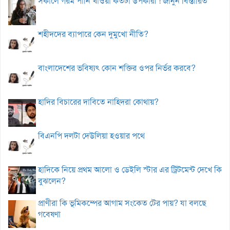
সকালে গরম পানি খাওয়া কতটা উপকারী ! জানুন বিস্তারিত
শহীদদের ব্যাপারে কেন দুমুখো নীতি?
বাংলাদেশের ভবিষ্যৎ কোন শক্তির ওপর নির্ভর করবে?
হাদির বিচারের দাবিতে নাহিদরা কোথায়?
বিএনপি দলটা দেউলিয়া হওয়ার পথে
হাদিকে নিয়ে প্রথম আলো ও ডেইলি স্টার এর ট্রিটমেন্ট দেখে কি
বুঝলেন?
প্রাণীরা কি ভূমিকম্পের আগাম সংকেত টের পায়? যা বলছে
গবেষণা