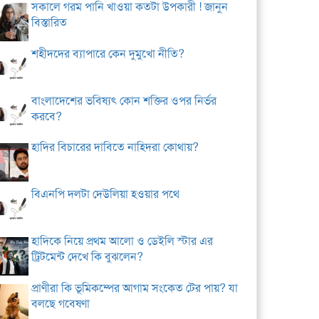
সকালে গরম পানি খাওয়া কতটা উপকারী ! জানুন
বিস্তারিত
শহীদদের ব্যাপারে কেন দুমুখো নীতি?
বাংলাদেশের ভবিষ্যৎ কোন শক্তির ওপর নির্ভর
করবে?
হাদির বিচারের দাবিতে নাহিদরা কোথায়?
বিএনপি দলটা দেউলিয়া হওয়ার পথে
হাদিকে নিয়ে প্রথম আলো ও ডেইলি স্টার এর
ট্রিটমেন্ট দেখে কি বুঝলেন?
প্রাণীরা কি ভূমিকম্পের আগাম সংকেত টের পায়? যা
বলছে গবেষণা