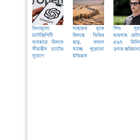
বিনামূল্যে
সাহারার বুকে
শিশু সুরক্
চ্যাটজিপিটি
মিলছে তিমির
মামলায় মেটা
ব্যবহারে মিলবে
হাড়, বদলে
৫৬৭ মিলি
সীমাহীন চ্যাটের
যাচ্ছে পুরোনো
ডলার জরিমানা
সুযোগ
ইতিহাস