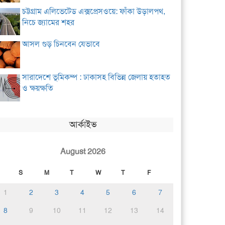
চট্টগ্রাম এলিভেটেড এক্সপ্রেসওয়ে: ফাঁকা উড়ালপথ,
নিচে জ্যামের শহর
আসল গুড় চিনবেন যেভাবে
সারাদেশে ভূমিকম্প : ঢাকাসহ বিভিন্ন জেলায় হতাহত
ও ক্ষয়ক্ষতি
আর্কাইভ
August 2026
S
M
T
W
T
F
1
2
3
4
5
6
7
8
9
10
11
12
13
14