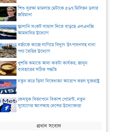
শিশু সুরক্ষা মামলায় মেটাকে ৫৬৭ মিলিয়ন ডলার
জরিমানা
জ্বালানি সংকট সামাল দিতে বাড়ছে এলএনজি
আমদানির উদ্যোগ
বর্জ্যকে কাজে লাগিয়ে বিদ্যুৎ উৎপাদনসহ নানা
পণ্য তৈরির উদ্যোগ
খুশকি কমাতে আদা কতটা কার্যকর, জানুন
ব্যবহারের সঠিক পদ্ধতি
নতুন করে ভিসা নিষেধাজ্ঞা আরোপ করল যুক্তরাষ্ট্র
ফেসবুক বিজ্ঞাপনে বিকাশ পেমেন্ট, নতুন
সুযোগের অপেক্ষায় দেশের উদ্যোক্তারা
প্রধান সংবাদ