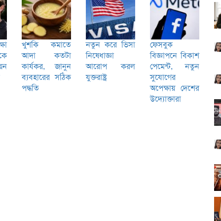
ষা
খুশকি কমাতে
নতুন করে ভিসা
ফেসবুক
কে
আদা কতটা
নিষেধাজ্ঞা
বিজ্ঞাপনে বিকাশ
য়ন
কার্যকর, জানুন
আরোপ করল
পেমেন্ট, নতুন
ব্যবহারের সঠিক
যুক্তরাষ্ট্র
সুযোগের
পদ্ধতি
অপেক্ষায় দেশের
উদ্যোক্তারা