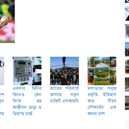
একবার মিটার
র‌্যাবের পরিবর্তে
মলডোভা: সবুজ
কাশ
কিনেও কেন
আসছে নতুন
প্রকৃতি, ইতিহাস
ুন
দিতে হয়
বাহিনী এসআরবি
আর নীরব
আজীবন ভাড়া ও
সৌন্দর্যের এক
শের
ডিমান্ড চার্জ
অনন্য দেশ