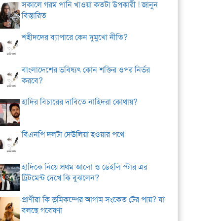
সকালে গরম পানি খাওয়া কতটা উপকারী ! জানুন
বিস্তারিত
শহীদদের ব্যাপারে কেন দুমুখো নীতি?
বাংলাদেশের ভবিষ্যৎ কোন শক্তির ওপর নির্ভর
করবে?
হাদির বিচারের দাবিতে নাহিদরা কোথায়?
বিএনপি দলটা দেউলিয়া হওয়ার পথে
হাদিকে নিয়ে প্রথম আলো ও ডেইলি স্টার এর
ট্রিটমেন্ট দেখে কি বুঝলেন?
প্রাণীরা কি ভূমিকম্পের আগাম সংকেত টের পায়? যা
বলছে গবেষণা