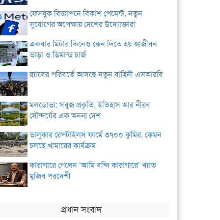
ফেসবুক বিজ্ঞাপনে বিকাশ পেমেন্ট, নতুন
সুযোগের অপেক্ষায় দেশের উদ্যোক্তারা
একবার মিটার কিনেও কেন দিতে হয় আজীবন
ভাড়া ও ডিমান্ড চার্জ
র‌্যাবের পরিবর্তে আসছে নতুন বাহিনী এসআরবি
মলডোভা: সবুজ প্রকৃতি, ইতিহাস আর নীরব
সৌন্দর্যের এক অনন্য দেশ
ভালুকার রেপটাইলস ফার্মে ৩৭০০ কুমির, কেমন
চলছে খামারের কার্যক্রম
কারাগারে গেলেন ‘আমি বন্দি কারাগারে’ খ্যাত
মুজিব পরদেশী
প্রধান সংবাদ