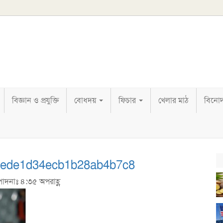
বিজ্ঞান ও প্রযুক্তি
বোধদয়
ফিচার
খেলার মাঠ
বিনো
0ede1d34ecb1b28ab4b7c8
্পাদনাঃ ৪:৩৫ অপরাহ্ণ