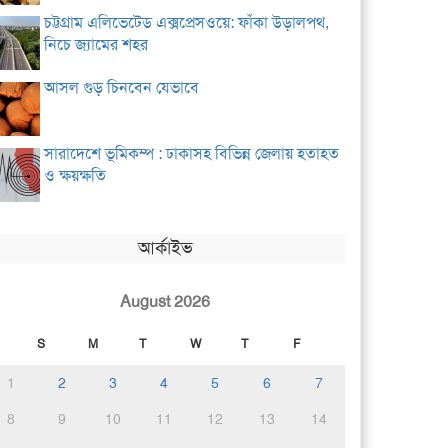
চট্টগ্রাম এলিভেটেড এক্সপ্রেসওয়ে: ফাঁকা উড়ালপথ,
নিচে জ্যামের শহর
আসল গুড় চিনবেন যেভাবে
সারাদেশে ভূমিকম্প : ঢাকাসহ বিভিন্ন জেলায় হতাহত
ও ক্ষয়ক্ষতি
আর্কাইভ
August 2026
S
M
T
W
T
F
1
2
3
4
5
6
7
8
9
10
11
12
13
14