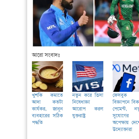
আরো সংবাদঃ
খুশকি কমাতে
নতুন করে ভিসা
ফেসবুক
আদা কতটা
নিষেধাজ্ঞা
বিজ্ঞাপনে বি
কার্যকর, জানুন
আরোপ করল
পেমেন্ট, নত
ব্যবহারের সঠিক
যুক্তরাষ্ট্র
সুযোগের
পদ্ধতি
অপেক্ষায় দে
উদ্যোক্তারা