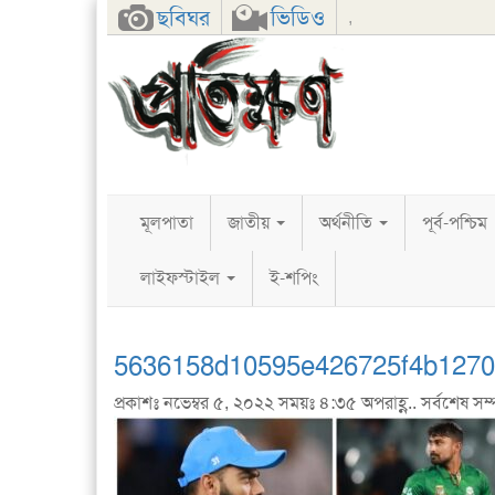
Facebook
Twitter
Google+
ছবিঘর
ভিডিও
,
মূলপাতা
জাতীয়
অর্থনীতি
পূর্ব-পশ্চিম
লাইফস্টাইল
ই-শপিং
5636158d10595e426725f4b127
প্রকাশঃ নভেম্বর ৫, ২০২২ সময়ঃ ৪:৩৫ অপরাহ্ণ.. সর্বশেষ সম