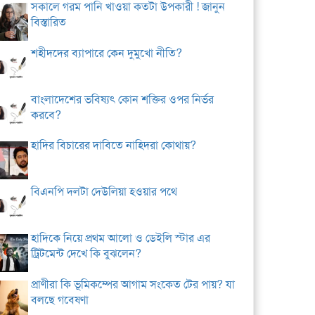
সকালে গরম পানি খাওয়া কতটা উপকারী ! জানুন
বিস্তারিত
শহীদদের ব্যাপারে কেন দুমুখো নীতি?
বাংলাদেশের ভবিষ্যৎ কোন শক্তির ওপর নির্ভর
করবে?
হাদির বিচারের দাবিতে নাহিদরা কোথায়?
বিএনপি দলটা দেউলিয়া হওয়ার পথে
হাদিকে নিয়ে প্রথম আলো ও ডেইলি স্টার এর
ট্রিটমেন্ট দেখে কি বুঝলেন?
প্রাণীরা কি ভূমিকম্পের আগাম সংকেত টের পায়? যা
বলছে গবেষণা