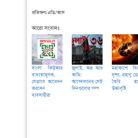
প্রতিক্ষণ/এডি/আস
আরো সংবাদঃ
বাংলা কিউআর
জুলাই, অভ্র আর
মহাকাশে বি
বাধ্যতামূলক,
আমি:
দৃশ্য, গ্রহাণু ভ
যেভাবে আবেদন
আন্দোলনের সেই
তৈরি হচ্
করবেন
দিনগুলোর গল্প
উল্কাবৃষ্টি
ব্যবসায়ীরা