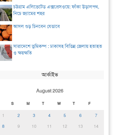
চট্টগ্রাম এলিভেটেড এক্সপ্রেসওয়ে: ফাঁকা উড়ালপথ,
নিচে জ্যামের শহর
আসল গুড় চিনবেন যেভাবে
সারাদেশে ভূমিকম্প : ঢাকাসহ বিভিন্ন জেলায় হতাহত
ও ক্ষয়ক্ষতি
আর্কাইভ
August 2026
S
M
T
W
T
F
1
2
3
4
5
6
7
8
9
10
11
12
13
14