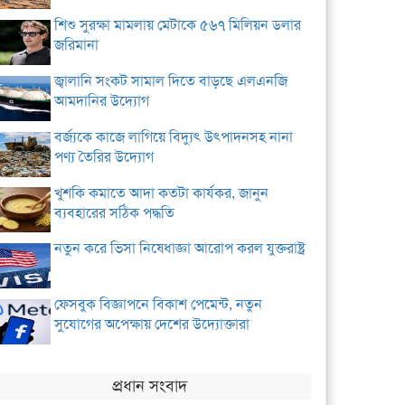
শিশু সুরক্ষা মামলায় মেটাকে ৫৬৭ মিলিয়ন ডলার
জরিমানা
জ্বালানি সংকট সামাল দিতে বাড়ছে এলএনজি
আমদানির উদ্যোগ
বর্জ্যকে কাজে লাগিয়ে বিদ্যুৎ উৎপাদনসহ নানা
পণ্য তৈরির উদ্যোগ
খুশকি কমাতে আদা কতটা কার্যকর, জানুন
ব্যবহারের সঠিক পদ্ধতি
নতুন করে ভিসা নিষেধাজ্ঞা আরোপ করল যুক্তরাষ্ট্র
ফেসবুক বিজ্ঞাপনে বিকাশ পেমেন্ট, নতুন
সুযোগের অপেক্ষায় দেশের উদ্যোক্তারা
প্রধান সংবাদ