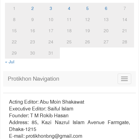
1
2
3
4
5
6
7
8
9
10
11
12
13
14
15
16
17
18
19
20
21
22
23
24
25
26
27
28
29
30
31
« Jul
Protikhon Navigation
Toggle
navigat
Acting Editor: Abu Moin Shakawat
Executive Editor: Saiful Islam
Founder: T M Rokib Hasan
Address: 85, Kazi Nazrul Islam Avenue Farmgate,
Dhaka-1215
E-mail:
protikhonbng@gmail.com