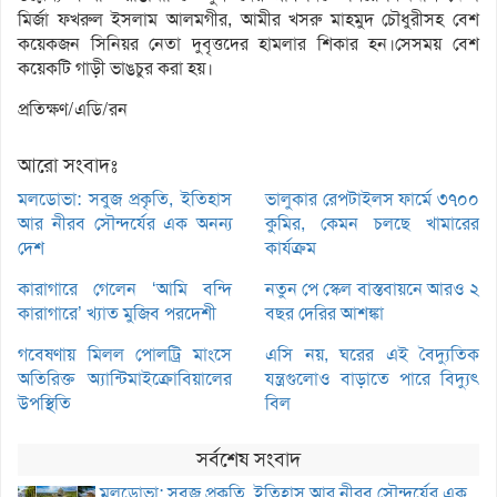
মির্জা ফখরুল ইসলাম আলমগীর, আমীর খসরু মাহমুদ চৌধুরীসহ বেশ
কয়েকজন সিনিয়র নেতা দুবৃত্তদের হামলার শিকার হন।সেসময় বেশ
কয়েকটি গাড়ী ভাঙচুর করা হয়।
প্রতিক্ষণ/এডি/রন
আরো সংবাদঃ
মলডোভা: সবুজ প্রকৃতি, ইতিহাস
ভালুকার রেপটাইলস ফার্মে ৩৭০০
আর নীরব সৌন্দর্যের এক অনন্য
কুমির, কেমন চলছে খামারের
দেশ
কার্যক্রম
কারাগারে গেলেন ‘আমি বন্দি
নতুন পে স্কেল বাস্তবায়নে আরও ২
কারাগারে’ খ্যাত মুজিব পরদেশী
বছর দেরির আশঙ্কা
গবেষণায় মিলল পোলট্রি মাংসে
এসি নয়, ঘরের এই বৈদ্যুতিক
অতিরিক্ত অ্যান্টিমাইক্রোবিয়ালের
যন্ত্রগুলোও বাড়াতে পারে বিদ্যুৎ
উপস্থিতি
বিল
সর্বশেষ সংবাদ
মলডোভা: সবুজ প্রকৃতি, ইতিহাস আর নীরব সৌন্দর্যের এক