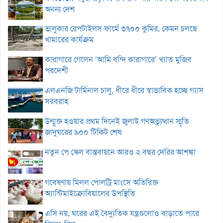
অনন্য দেশ
ভালুকার রেপটাইলস ফার্মে ৩৭০০ কুমির, কেমন চলছে
খামারের কার্যক্রম
কারাগারে গেলেন ‘আমি বন্দি কারাগারে’ খ্যাত মুজিব
পরদেশী
এলএনজি টার্মিনাল চালু, ধীরে ধীরে স্বাভাবিক হচ্ছে গ্যাস
সরবরাহ
উন্মুক্ত হওয়ার প্রথম দিনেই জুলাই গণঅভ্যুত্থান স্মৃতি
জাদুঘরের ৯০০ টিকিট শেষ
নতুন পে স্কেল বাস্তবায়নে আরও ২ বছর দেরির আশঙ্কা
গবেষণায় মিলল পোলট্রি মাংসে অতিরিক্ত
অ্যান্টিমাইক্রোবিয়ালের উপস্থিতি
এসি নয়, ঘরের এই বৈদ্যুতিক যন্ত্রগুলোও বাড়াতে পারে