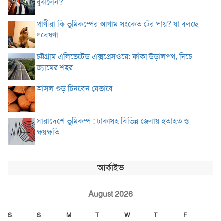
বুঝলেন?
প্রাণীরা কি ভূমিকম্পের আগাম সংকেত টের পায়? যা বলছে
গবেষণা
চট্টগ্রাম এলিভেটেড এক্সপ্রেসওয়ে: ফাঁকা উড়ালপথ, নিচে
জ্যামের শহর
আসল গুড় চিনবেন যেভাবে
সারাদেশে ভূমিকম্প : ঢাকাসহ বিভিন্ন জেলায় হতাহত ও
ক্ষয়ক্ষতি
আর্কাইভ
August 2026
S
S
M
T
W
T
F