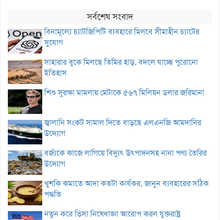
সর্বশেষ সংবাদ
বিনামূল্যে চ্যাটজিপিটি ব্যবহারে মিলবে সীমাহীন চ্যাটের
সুযোগ
সাহারার বুকে মিলছে তিমির হাড়, বদলে যাচ্ছে পুরোনো
ইতিহাস
শিশু সুরক্ষা মামলায় মেটাকে ৫৬৭ মিলিয়ন ডলার জরিমানা
জ্বালানি সংকট সামাল দিতে বাড়ছে এলএনজি আমদানির
উদ্যোগ
বর্জ্যকে কাজে লাগিয়ে বিদ্যুৎ উৎপাদনসহ নানা পণ্য তৈরির
উদ্যোগ
খুশকি কমাতে আদা কতটা কার্যকর, জানুন ব্যবহারের সঠিক
পদ্ধতি
নতুন করে ভিসা নিষেধাজ্ঞা আরোপ করল যুক্তরাষ্ট্র