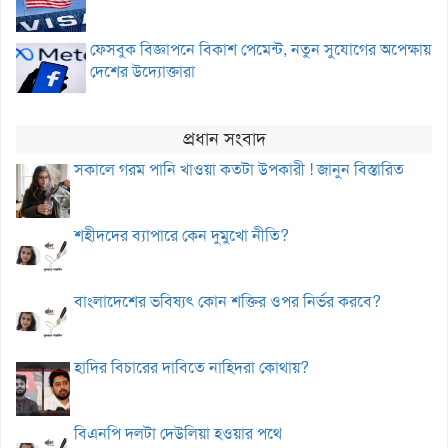
ফেসবুক বিজ্ঞাপনে বিকাশ পেমেন্ট, নতুন সুযোগের অপেক্ষায়
দেশের উদ্যোক্তারা
প্রধান সংবাদ
সকালে গরম পানি খাওয়া কতটা উপকারী ! জানুন বিস্তারিত
শহীদদের ব্যাপারে কেন দুমুখো নীতি?
বাংলাদেশের ভবিষ্যৎ কোন শক্তির ওপর নির্ভর করবে?
হাদির বিচারের দাবিতে নাহিদরা কোথায়?
বিএনপি দলটা দেউলিয়া হওয়ার পথে