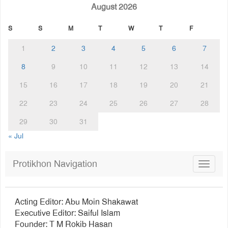
August 2026
S
S
M
T
W
T
F
1
2
3
4
5
6
7
8
9
10
11
12
13
14
15
16
17
18
19
20
21
22
23
24
25
26
27
28
29
30
31
« Jul
Protikhon Navigation
Toggle
navigat
Acting Editor: Abu Moin Shakawat
Executive Editor: Saiful Islam
Founder: T M Rokib Hasan