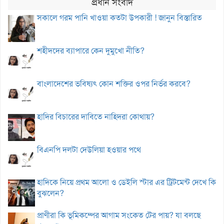
প্রধান সংবাদ
সকালে গরম পানি খাওয়া কতটা উপকারী ! জানুন বিস্তারিত
শহীদদের ব্যাপারে কেন দুমুখো নীতি?
বাংলাদেশের ভবিষ্যৎ কোন শক্তির ওপর নির্ভর করবে?
হাদির বিচারের দাবিতে নাহিদরা কোথায়?
বিএনপি দলটা দেউলিয়া হওয়ার পথে
হাদিকে নিয়ে প্রথম আলো ও ডেইলি স্টার এর ট্রিটমেন্ট দেখে কি
বুঝলেন?
প্রাণীরা কি ভূমিকম্পের আগাম সংকেত টের পায়? যা বলছে