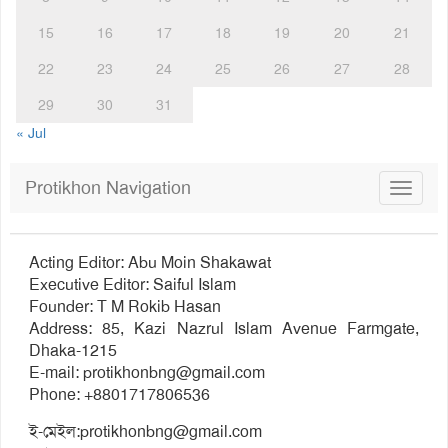
15
16
17
18
19
20
21
22
23
24
25
26
27
28
29
30
31
« Jul
Protikhon Navigation
Toggle
navigat
Acting Editor: Abu Moin Shakawat
Executive Editor: Saiful Islam
Founder: T M Rokib Hasan
Address: 85, Kazi Nazrul Islam Avenue Farmgate,
Dhaka-1215
E-mail:
protikhonbng@gmail.com
Phone: +8801717806536
ই-মেইল:
protikhonbng@gmail.com