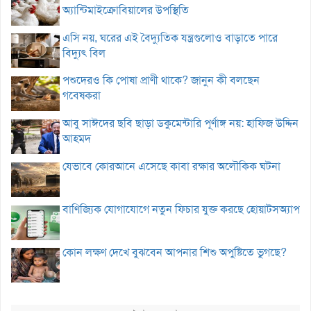
অ্যান্টিমাইক্রোবিয়ালের উপস্থিতি
এসি নয়, ঘরের এই বৈদ্যুতিক যন্ত্রগুলোও বাড়াতে পারে
বিদ্যুৎ বিল
পশুদেরও কি পোষা প্রাণী থাকে? জানুন কী বলছেন
গবেষকরা
আবু সাঈদের ছবি ছাড়া ডকুমেন্টারি পূর্ণাঙ্গ নয়: হাফিজ উদ্দিন
আহমদ
যেভাবে কোরআনে এসেছে কাবা রক্ষার অলৌকিক ঘটনা
বাণিজ্যিক যোগাযোগে নতুন ফিচার যুক্ত করছে হোয়াটসঅ্যাপ
কোন লক্ষণ দেখে বুঝবেন আপনার শিশু অপুষ্টিতে ভুগছে?