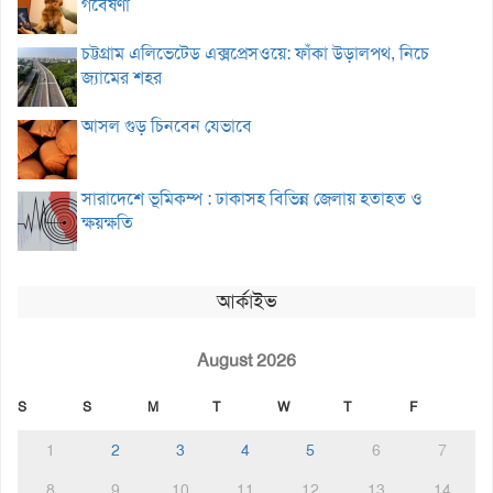
গবেষণা
চট্টগ্রাম এলিভেটেড এক্সপ্রেসওয়ে: ফাঁকা উড়ালপথ, নিচে
জ্যামের শহর
আসল গুড় চিনবেন যেভাবে
সারাদেশে ভূমিকম্প : ঢাকাসহ বিভিন্ন জেলায় হতাহত ও
ক্ষয়ক্ষতি
আর্কাইভ
August 2026
S
S
M
T
W
T
F
1
2
3
4
5
6
7
8
9
10
11
12
13
14