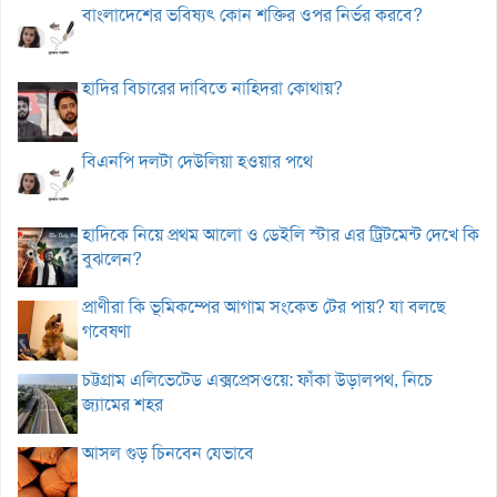
বাংলাদেশের ভবিষ্যৎ কোন শক্তির ওপর নির্ভর করবে?
হাদির বিচারের দাবিতে নাহিদরা কোথায়?
বিএনপি দলটা দেউলিয়া হওয়ার পথে
হাদিকে নিয়ে প্রথম আলো ও ডেইলি স্টার এর ট্রিটমেন্ট দেখে কি
বুঝলেন?
প্রাণীরা কি ভূমিকম্পের আগাম সংকেত টের পায়? যা বলছে
গবেষণা
চট্টগ্রাম এলিভেটেড এক্সপ্রেসওয়ে: ফাঁকা উড়ালপথ, নিচে
জ্যামের শহর
আসল গুড় চিনবেন যেভাবে