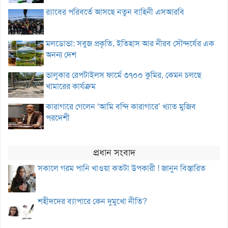
র‌্যাবের পরিবর্তে আসছে নতুন বাহিনী এসআরবি
মলডোভা: সবুজ প্রকৃতি, ইতিহাস আর নীরব সৌন্দর্যের এক
অনন্য দেশ
ভালুকার রেপটাইলস ফার্মে ৩৭০০ কুমির, কেমন চলছে
খামারের কার্যক্রম
কারাগারে গেলেন ‘আমি বন্দি কারাগারে’ খ্যাত মুজিব
পরদেশী
প্রধান সংবাদ
সকালে গরম পানি খাওয়া কতটা উপকারী ! জানুন বিস্তারিত
শহীদদের ব্যাপারে কেন দুমুখো নীতি?