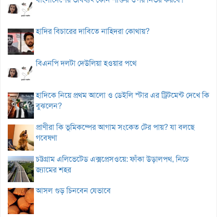
হাদির বিচারের দাবিতে নাহিদরা কোথায়?
বিএনপি দলটা দেউলিয়া হওয়ার পথে
হাদিকে নিয়ে প্রথম আলো ও ডেইলি স্টার এর ট্রিটমেন্ট দেখে কি
বুঝলেন?
প্রাণীরা কি ভূমিকম্পের আগাম সংকেত টের পায়? যা বলছে
গবেষণা
চট্টগ্রাম এলিভেটেড এক্সপ্রেসওয়ে: ফাঁকা উড়ালপথ, নিচে
জ্যামের শহর
আসল গুড় চিনবেন যেভাবে