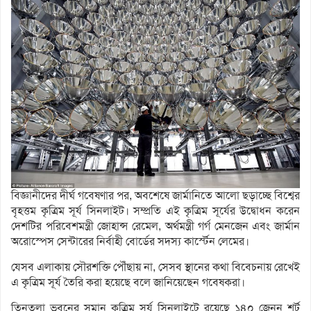
বিজ্ঞানীদের দীর্ঘ গবেষণার পর, অবশেষে জার্মানিতে আলো ছড়াচ্ছে বিশ্বের
বৃহত্তম কৃত্রিম সূর্য সিনলাইট। সম্প্রতি এই কৃত্রিম সূর্যের উদ্বোধন করেন
দেশটির পরিবেশমন্ত্রী জোহান্স রেমেল, অর্থমন্ত্রী গর্গ মেনজেন এবং জার্মান
অরোস্পেস সেন্টারের নির্বাহী বোর্ডের সদস্য কার্স্টেন লেমের।
যেসব এলাকায় সৌরশক্তি পৌঁছায় না, সেসব স্থানের কথা বিবেচনায় রেখেই
এ কৃত্রিম সূর্য তৈরি করা হয়েছে বলে জানিয়েছেন গবেষকরা।
তিনতলা ভবনের সমান কৃত্রিম সূর্য সিনলাইটে রয়েছে ১৪০ জেনন শর্ট