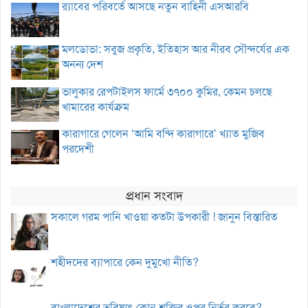
র‌্যাবের পরিবর্তে আসছে নতুন বাহিনী এসআরবি
মলডোভা: সবুজ প্রকৃতি, ইতিহাস আর নীরব সৌন্দর্যের এক
অনন্য দেশ
ভালুকার রেপটাইলস ফার্মে ৩৭০০ কুমির, কেমন চলছে
খামারের কার্যক্রম
কারাগারে গেলেন ‘আমি বন্দি কারাগারে’ খ্যাত মুজিব
পরদেশী
প্রধান সংবাদ
সকালে গরম পানি খাওয়া কতটা উপকারী ! জানুন বিস্তারিত
শহীদদের ব্যাপারে কেন দুমুখো নীতি?
বাংলাদেশের ভবিষ্যৎ কোন শক্তির ওপর নির্ভর করবে?