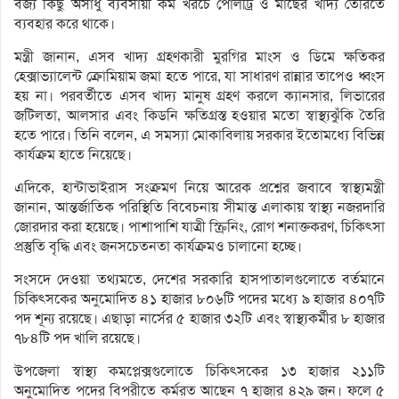
বর্জ্য কিছু অসাধু ব্যবসায়ী কম খরচে পোলট্রি ও মাছের খাদ্য তৈরিতে
ব্যবহার করে থাকে।
মন্ত্রী জানান, এসব খাদ্য গ্রহণকারী মুরগির মাংস ও ডিমে ক্ষতিকর
হেক্সাভ্যালেন্ট ক্রোমিয়াম জমা হতে পারে, যা সাধারণ রান্নার তাপেও ধ্বংস
হয় না। পরবর্তীতে এসব খাদ্য মানুষ গ্রহণ করলে ক্যানসার, লিভারের
জটিলতা, আলসার এবং কিডনি ক্ষতিগ্রস্ত হওয়ার মতো স্বাস্থ্যঝুঁকি তৈরি
হতে পারে। তিনি বলেন, এ সমস্যা মোকাবিলায় সরকার ইতোমধ্যে বিভিন্ন
কার্যক্রম হাতে নিয়েছে।
এদিকে, হান্টাভাইরাস সংক্রমণ নিয়ে আরেক প্রশ্নের জবাবে স্বাস্থ্যমন্ত্রী
জানান, আন্তর্জাতিক পরিস্থিতি বিবেচনায় সীমান্ত এলাকায় স্বাস্থ্য নজরদারি
জোরদার করা হয়েছে। পাশাপাশি যাত্রী স্ক্রিনিং, রোগ শনাক্তকরণ, চিকিৎসা
প্রস্তুতি বৃদ্ধি এবং জনসচেতনতা কার্যক্রমও চালানো হচ্ছে।
সংসদে দেওয়া তথ্যমতে, দেশের সরকারি হাসপাতালগুলোতে বর্তমানে
চিকিৎসকের অনুমোদিত ৪১ হাজার ৮০৬টি পদের মধ্যে ৯ হাজার ৪০৭টি
পদ শূন্য রয়েছে। এছাড়া নার্সের ৫ হাজার ৩২টি এবং স্বাস্থ্যকর্মীর ৮ হাজার
৭৮৪টি পদ খালি রয়েছে।
উপজেলা স্বাস্থ্য কমপ্লেক্সগুলোতে চিকিৎসকের ১৩ হাজার ২১১টি
অনুমোদিত পদের বিপরীতে কর্মরত আছেন ৭ হাজার ৪২৯ জন। ফলে ৫