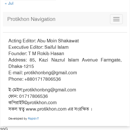
« Jul
Protikhon Navigation
Toggle
navigat
Acting Editor: Abu Moin Shakawat
Executive Editor: Saiful Islam
Founder: T M Rokib Hasan
Address: 85, Kazi Nazrul Islam Avenue Farmgate,
Dhaka-1215
E-mail:
protikhonbng@gmail.com
Phone: +8801717806536
ই-মেইল:
protikhonbng@gmail.com
ফোন: 01717806536
কপিরাইট©protikhon.com
সকল স্বত্ব www.protikhon.com এর সংরক্ষিত ।
Developed by
Rapid-iT
20G