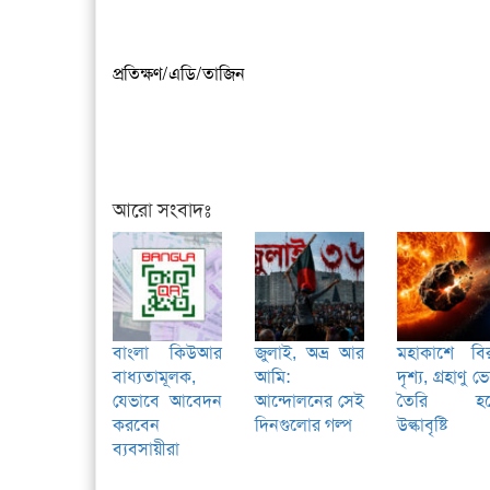
প্রতিক্ষণ/এডি/তাজিন
আরো সংবাদঃ
বাংলা কিউআর
জুলাই, অভ্র আর
মহাকাশে বি
বাধ্যতামূলক,
আমি:
দৃশ্য, গ্রহাণু ভ
যেভাবে আবেদন
আন্দোলনের সেই
তৈরি হচ্
করবেন
দিনগুলোর গল্প
উল্কাবৃষ্টি
ব্যবসায়ীরা