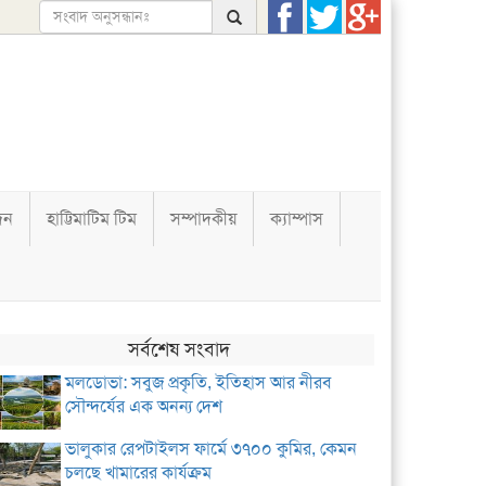
দন
হাট্টিমাটিম টিম
সম্পাদকীয়
ক্যাম্পাস
সর্বশেষ সংবাদ
মলডোভা: সবুজ প্রকৃতি, ইতিহাস আর নীরব
সৌন্দর্যের এক অনন্য দেশ
ভালুকার রেপটাইলস ফার্মে ৩৭০০ কুমির, কেমন
চলছে খামারের কার্যক্রম