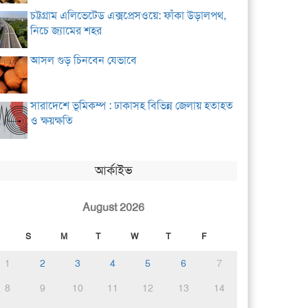
চট্টগ্রাম এলিভেটেড এক্সপ্রেসওয়ে: ফাঁকা উড়ালপথ,
নিচে জ্যামের শহর
আসল গুড় চিনবেন যেভাবে
সারাদেশে ভূমিকম্প : ঢাকাসহ বিভিন্ন জেলায় হতাহত
ও ক্ষয়ক্ষতি
আর্কাইভ
August 2026
S
M
T
W
T
F
1
2
3
4
5
6
7
8
9
10
11
12
13
14