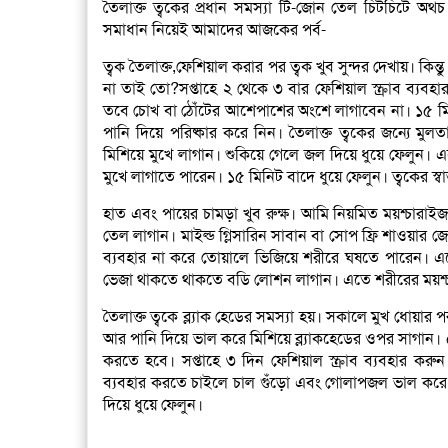
তৈলাক্ত ত্বকের প্রধান সমস্যা টি-জোন তেল চিটচিটে অথচ 
সমাধান নিয়েই আমাদের আজকের পর্ব-
ত্বক তৈলাক্ত,ফেশিয়াল করার পর ত্বক খুব সুন্দর দেখায়। কিন
না তাই তো?
সপ্তাহে ২ থেকে ৩ বার ফেশিয়াল স্ক্রাব ব্যব
তবে চোখ বা ঠোঁটের আশেপাশের অংশে লাগাবেন না। ১৫ মিনি
পানি দিয়ে পরিষ্কার করে নিন। তৈলাক্ত ত্বকের জন্যে মু
মিশিয়ে মুখে লাগান। শুকিয়ে গেলে জল দিয়ে ধুয়ে ফেলুন। এ
মুখে লাগাতে পারেন। ১৫ মিনিট বাদে ধুয়ে ফেলুন। ত্বকের স্
হাত এবং পায়ের চামড়া খুব রুক্ষ। আমি নিয়মিত ময়শ্চারাইজ
তেল লাগান। মাইল্ড গ্লিসারিন সাবান বা সোপ ফ্রি শাওয়ার জ
ব্যবহার না করে তোয়ালে ভিজিয়ে শরীরে ঘষতে পারেন। এত
ভেজা থাকতে থাকতে বডি লোশন লাগান। এতে শরীরের ময়শ্চা
তৈলাক্ত ত্বকে ব্ল্যাক হেডের সমস্যা হয়। সকালে মুখ ধোয়ার
আর পানি দিয়ে ভাল করে মিশিয়ে ব্ল্যাকহেডের ওপর সাগান। ৫ 
করতে হবে। সপ্তাহে ৩ দিন ফেশিয়াল স্ক্রাব ব্যবহার করুন। দ
ব্যবহার করতে চাইলে চাল গুঁড়ো এবং গোলাপজল ভাল করে ম
দিয়ে ধুয়ে ফেলুন।