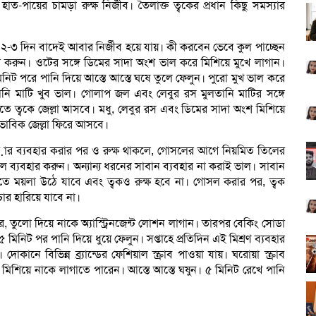
হাত-পায়ের চামড়া রুক্ষ নির্জীব।
তৈলাক্ত ত্বকের প্রধান কিছু সমস্যার
্তু ২-৩ দিন বাদেই আবার নির্জীব হয়ে যায়। কী করবেন ভেবে কুল পাচ্ছেন
হার করুন। ওটের সঙ্গে ডিমের সাদা অংশ ভাল করে মিশিয়ে মুখে লাগান।
ট পরে পানি দিয়ে আস্তে আস্তে ঘষে তুলে ফেলুন। পুরো মুখ ভাল করে
লতানি মাটি খুব ভাল। গোলাপ জল এবং লেবুর রস মুলতানি মাটির সঙ্গে
তে ত্বকে জেল্লা আসবে। মধু, লেবুর রস এবং ডিমের সাদা অংশ মিশিয়ে
বাভাবিক জেল্লা ফিরে আসবে।
়ার ব্যবহার করার পর ও রুক্ষ থাকলে,
গোসলের আগে নিয়মিত তিলের
েল ব্যবহার করুন। অন্যান্য ধরনের সাবান ব্যবহার না করাই ভাল। সাবান
ে ময়লা উঠে যাবে এবং ত্বকও রুক্ষ হবে না। গোসল করার পর, ত্বক
র হারিয়ে যাবে না।
 পর, তুলো দিয়ে নাকে অ্যাস্ট্রিনজেন্ট লোশন লাগান। তারপর বেকিং সোডা
মিনিট পর পানি দিয়ে ধুয়ে ফেলুন। সপ্তাহে প্রতিদিন এই মিশ্রণ ব্যবহার
োকানে বিভিন্ন ব্র্যান্ডের ফেশিয়াল স্ক্রাব পাওয়া যায়। ঘরোয়া স্ক্রাব
িশিয়ে নাকে লাগাতে পারেন। আস্তে আস্তে ঘষুন। ৫ মিনিট রেখে পানি