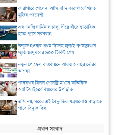
কারাগারে গেলেন ‘আমি বন্দি কারাগারে’ খ্যাত
মুজিব পরদেশী
এলএনজি টার্মিনাল চালু, ধীরে ধীরে স্বাভাবিক
হচ্ছে গ্যাস সরবরাহ
উন্মুক্ত হওয়ার প্রথম দিনেই জুলাই গণঅভ্যুত্থান
স্মৃতি জাদুঘরের ৯০০ টিকিট শেষ
নতুন পে স্কেল বাস্তবায়নে আরও ২ বছর দেরির
আশঙ্কা
গবেষণায় মিলল পোলট্রি মাংসে অতিরিক্ত
অ্যান্টিমাইক্রোবিয়ালের উপস্থিতি
এসি নয়, ঘরের এই বৈদ্যুতিক যন্ত্রগুলোও বাড়াতে
পারে বিদ্যুৎ বিল
প্রধান সংবাদ