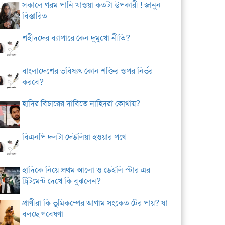
সকালে গরম পানি খাওয়া কতটা উপকারী ! জানুন
বিস্তারিত
শহীদদের ব্যাপারে কেন দুমুখো নীতি?
বাংলাদেশের ভবিষ্যৎ কোন শক্তির ওপর নির্ভর
করবে?
হাদির বিচারের দাবিতে নাহিদরা কোথায়?
বিএনপি দলটা দেউলিয়া হওয়ার পথে
হাদিকে নিয়ে প্রথম আলো ও ডেইলি স্টার এর
ট্রিটমেন্ট দেখে কি বুঝলেন?
প্রাণীরা কি ভূমিকম্পের আগাম সংকেত টের পায়? যা
বলছে গবেষণা