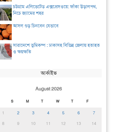
চট্টগ্রাম এলিভেটেড এক্সপ্রেসওয়ে: ফাঁকা উড়ালপথ,
নিচে জ্যামের শহর
আসল গুড় চিনবেন যেভাবে
সারাদেশে ভূমিকম্প : ঢাকাসহ বিভিন্ন জেলায় হতাহত
ও ক্ষয়ক্ষতি
আর্কাইভ
August 2026
S
M
T
W
T
F
1
2
3
4
5
6
7
8
9
10
11
12
13
14