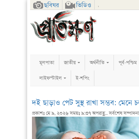
Facebook
Twitter
Google+
ছবিঘর
ভিডিও
,
মূলপাতা
জাতীয়
অর্থনীতি
পূর্ব-পশ্চিম
লাইফস্টাইল
ই-শপিং
দই ছাড়াও পেট সুস্থ রাখা সম্ভব: মেনে 
প্রকাশঃ মে ৯, ২০২৬ সময়ঃ ৯:৩৭ অপরাহ্ণ.. সর্বশেষ সম্পাদন