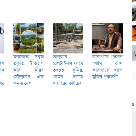
মলডোভা: সবুজ
ভালুকার
কারাগারে গেলেন
কাশ
প্রকৃতি, ইতিহাস
রেপটাইলস ফার্মে
‘আমি বন্দি
ুন
আর নীরব
৩৭০০ কুমির,
কারাগারে’ খ্যাত
সৌন্দর্যের এক
কেমন চলছে
মুজিব পরদেশী
শের
অনন্য দেশ
খামারের কার্যক্রম
S