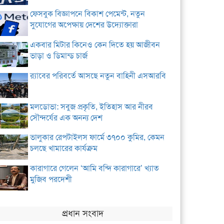
ফেসবুক বিজ্ঞাপনে বিকাশ পেমেন্ট, নতুন
সুযোগের অপেক্ষায় দেশের উদ্যোক্তারা
একবার মিটার কিনেও কেন দিতে হয় আজীবন
ভাড়া ও ডিমান্ড চার্জ
র‌্যাবের পরিবর্তে আসছে নতুন বাহিনী এসআরবি
মলডোভা: সবুজ প্রকৃতি, ইতিহাস আর নীরব
সৌন্দর্যের এক অনন্য দেশ
ভালুকার রেপটাইলস ফার্মে ৩৭০০ কুমির, কেমন
চলছে খামারের কার্যক্রম
কারাগারে গেলেন ‘আমি বন্দি কারাগারে’ খ্যাত
মুজিব পরদেশী
প্রধান সংবাদ