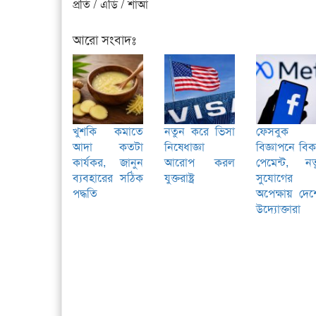
প্রতি / এডি / শাআ
আরো সংবাদঃ
খুশকি কমাতে
নতুন করে ভিসা
ফেসবুক
আদা কতটা
নিষেধাজ্ঞা
বিজ্ঞাপনে বি
কার্যকর, জানুন
আরোপ করল
পেমেন্ট, নত
ব্যবহারের সঠিক
যুক্তরাষ্ট্র
সুযোগের
পদ্ধতি
অপেক্ষায় দে
উদ্যোক্তারা