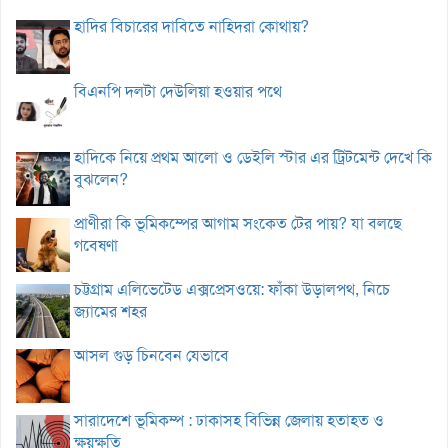
হাদির বিচারের দাবিতে নাহিদরা কোথায়?
বিএনপি দলটা দেউলিয়া হওয়ার পথে
হাদিকে নিয়ে প্রথম আলো ও ডেইলি স্টার এর ট্রিটমেন্ট দেখে কি
বুঝলেন?
প্রাণীরা কি ভূমিকম্পের আগাম সংকেত টের পায়? যা বলছে
গবেষণা
চট্টগ্রাম এলিভেটেড এক্সপ্রেসওয়ে: ফাঁকা উড়ালপথ, নিচে
জ্যামের শহর
আসল গুড় চিনবেন যেভাবে
সারাদেশে ভূমিকম্প : ঢাকাসহ বিভিন্ন জেলায় হতাহত ও
ক্ষয়ক্ষতি