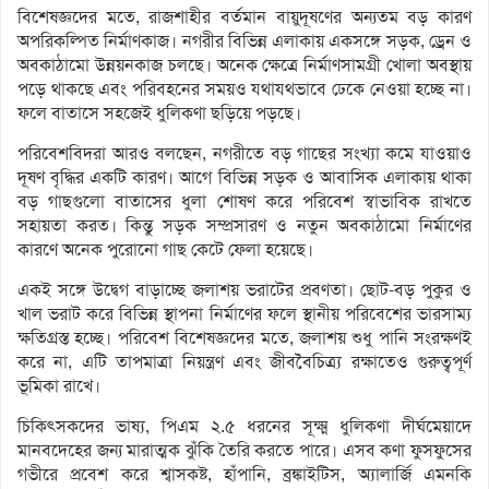
বিশেষজ্ঞদের মতে, রাজশাহীর বর্তমান বায়ুদূষণের অন্যতম বড় কারণ
অপরিকল্পিত নির্মাণকাজ। নগরীর বিভিন্ন এলাকায় একসঙ্গে সড়ক, ড্রেন ও
অবকাঠামো উন্নয়নকাজ চলছে। অনেক ক্ষেত্রে নির্মাণসামগ্রী খোলা অবস্থায়
পড়ে থাকছে এবং পরিবহনের সময়ও যথাযথভাবে ঢেকে নেওয়া হচ্ছে না।
ফলে বাতাসে সহজেই ধুলিকণা ছড়িয়ে পড়ছে।
পরিবেশবিদরা আরও বলছেন, নগরীতে বড় গাছের সংখ্যা কমে যাওয়াও
দূষণ বৃদ্ধির একটি কারণ। আগে বিভিন্ন সড়ক ও আবাসিক এলাকায় থাকা
বড় গাছগুলো বাতাসের ধুলা শোষণ করে পরিবেশ স্বাভাবিক রাখতে
সহায়তা করত। কিন্তু সড়ক সম্প্রসারণ ও নতুন অবকাঠামো নির্মাণের
কারণে অনেক পুরোনো গাছ কেটে ফেলা হয়েছে।
একই সঙ্গে উদ্বেগ বাড়াচ্ছে জলাশয় ভরাটের প্রবণতা। ছোট-বড় পুকুর ও
খাল ভরাট করে বিভিন্ন স্থাপনা নির্মাণের ফলে স্থানীয় পরিবেশের ভারসাম্য
ক্ষতিগ্রস্ত হচ্ছে। পরিবেশ বিশেষজ্ঞদের মতে, জলাশয় শুধু পানি সংরক্ষণই
করে না, এটি তাপমাত্রা নিয়ন্ত্রণ এবং জীববৈচিত্র্য রক্ষাতেও গুরুত্বপূর্ণ
ভূমিকা রাখে।
চিকিৎসকদের ভাষ্য, পিএম ২.৫ ধরনের সূক্ষ্ম ধুলিকণা দীর্ঘমেয়াদে
মানবদেহের জন্য মারাত্মক ঝুঁকি তৈরি করতে পারে। এসব কণা ফুসফুসের
গভীরে প্রবেশ করে শ্বাসকষ্ট, হাঁপানি, ব্রঙ্কাইটিস, অ্যালার্জি এমনকি