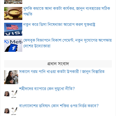
খুশকি কমাতে আদা কতটা কার্যকর, জানুন ব্যবহারের সঠিক
পদ্ধতি
নতুন করে ভিসা নিষেধাজ্ঞা আরোপ করল যুক্তরাষ্ট্র
ফেসবুক বিজ্ঞাপনে বিকাশ পেমেন্ট, নতুন সুযোগের অপেক্ষায়
দেশের উদ্যোক্তারা
প্রধান সংবাদ
সকালে গরম পানি খাওয়া কতটা উপকারী ! জানুন বিস্তারিত
শহীদদের ব্যাপারে কেন দুমুখো নীতি?
বাংলাদেশের ভবিষ্যৎ কোন শক্তির ওপর নির্ভর করবে?